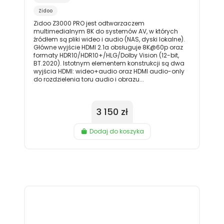
Zidoo
Zidoo Z3000 PRO jest odtwarzaczem
multimedialnym 8K do systemów AV, w których
źródłem są pliki wideo i audio (NAS, dyski lokalne).
Główne wyjście HDMI 2.1a obsługuje 8K@60p oraz
formaty HDR10/HDR10+/HLG/Dolby Vision (12-bit,
BT.2020). Istotnym elementem konstrukcji są dwa
wyjścia HDMI: wideo+audio oraz HDMI audio-only
do rozdzielenia toru audio i obrazu...
3 150 zł
Dodaj do koszyka