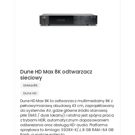
Dune HD Max 8K odtwarzacz
sieciowy
DHMax8K
Dune HD
Dune HD Max 8K to odtwarzacz multimedialny 8K z
pełnowymiarową obudową 43 cm, zaprojektowany
do systemów AV, gdzie główne źródło stanowią
pliki (NAS / dysk lokalny) i istotna jest spójna praca
z trybami HDR, automatycznym dopasowaniem
odświeżania oraz obsługą HD-audio. Platforma
sprzętowa to Amlogic S928X-K/J, 8 GB RAM i 64 GB
flash, a wyjście wideo to...