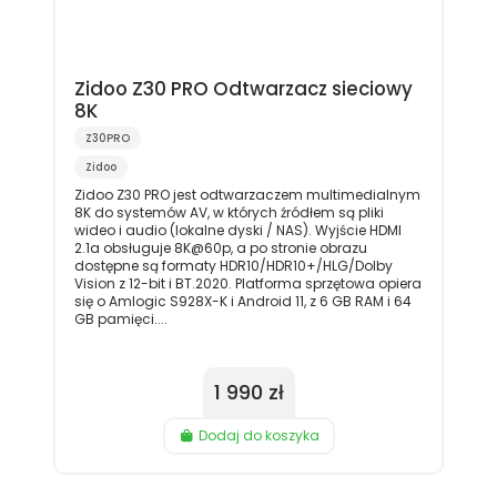
Zidoo Z30 PRO Odtwarzacz sieciowy
8K
Z30PRO
Zidoo
Zidoo Z30 PRO jest odtwarzaczem multimedialnym
8K do systemów AV, w których źródłem są pliki
wideo i audio (lokalne dyski / NAS). Wyjście HDMI
2.1a obsługuje 8K@60p, a po stronie obrazu
dostępne są formaty HDR10/HDR10+/HLG/Dolby
Vision z 12-bit i BT.2020. Platforma sprzętowa opiera
się o Amlogic S928X-K i Android 11, z 6 GB RAM i 64
GB pamięci....
1 990 zł
Dodaj do koszyka