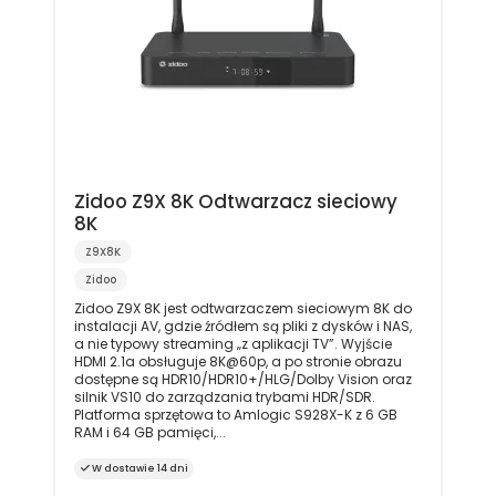
Zidoo Z9X 8K Odtwarzacz sieciowy
8K
Z9X8K
Zidoo
Zidoo Z9X 8K jest odtwarzaczem sieciowym 8K do
instalacji AV, gdzie źródłem są pliki z dysków i NAS,
a nie typowy streaming „z aplikacji TV”. Wyjście
HDMI 2.1a obsługuje 8K@60p, a po stronie obrazu
dostępne są HDR10/HDR10+/HLG/Dolby Vision oraz
silnik VS10 do zarządzania trybami HDR/SDR.
Platforma sprzętowa to Amlogic S928X-K z 6 GB
RAM i 64 GB pamięci,...
W dostawie 14 dni