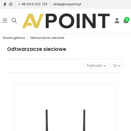
+ 48 664 202 733
sklep@avpoint.pl
0
Strona główna
Odtwarzacze sieciowe
Odtwarzacze sieciowe
Trafność
10