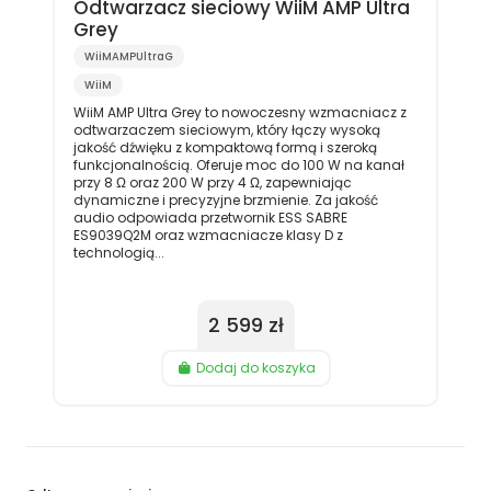
Odtwarzacz sieciowy WiiM AMP Ultra
Grey
WiiMAMPUltraG
WiiM
WiiM AMP Ultra Grey to nowoczesny wzmacniacz z
odtwarzaczem sieciowym, który łączy wysoką
jakość dźwięku z kompaktową formą i szeroką
funkcjonalnością. Oferuje moc do 100 W na kanał
przy 8 Ω oraz 200 W przy 4 Ω, zapewniając
dynamiczne i precyzyjne brzmienie. Za jakość
audio odpowiada przetwornik ESS SABRE
ES9039Q2M oraz wzmacniacze klasy D z
technologią...
2 599 zł
Dodaj do koszyka