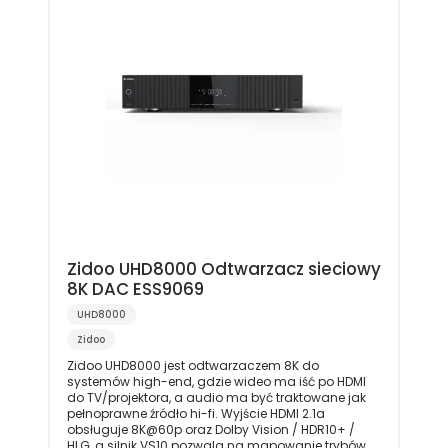
Zidoo UHD8000 Odtwarzacz sieciowy
8K DAC ESS9069
UHD8000
Zidoo
Zidoo UHD8000 jest odtwarzaczem 8K do
systemów high-end, gdzie wideo ma iść po HDMI
do TV/projektora, a audio ma być traktowane jak
pełnoprawne źródło hi-fi. Wyjście HDMI 2.1a
obsługuje 8K@60p oraz Dolby Vision / HDR10+ /
HLG, a silnik VS10 pozwala na mapowanie trybów