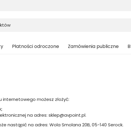
ty
Płatności odroczone
Zamówienia publiczne
B
u internetowego możesz złożyć:
k;
ektronicznej na adres: sklep@avpoint.pl.
oże nastąpić na adres: Wola Smolana 20B, 05-140 Serock.