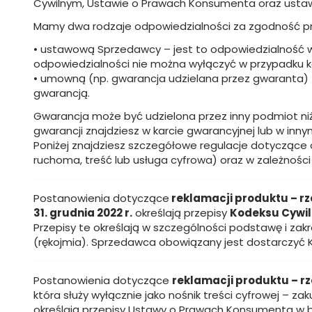
Cywilnym, Ustawie o Prawach Konsumenta oraz ustawie o
Mamy dwa rodzaje odpowiedzialności za zgodność p
• ustawową Sprzedawcy – jest to odpowiedzialność wy
odpowiedzialności nie można wyłączyć w przypadku
• umowną (np. gwarancja udzielana przez gwaranta) 
gwarancją.
Gwarancja może być udzielona przez inny podmiot n
gwarancji znajdziesz w karcie gwarancyjnej lub w inn
Poniżej znajdziesz szczegółowe regulacje dotyczące
ruchoma, treść lub usługa cyfrowa) oraz w zależności 
Postanowienia dotyczące
reklamacji produktu – r
31. grudnia 2022 r.
określają przepisy
Kodeksu Cywi
Przepisy te określają w szczególności podstawę i za
(rękojmia). Sprzedawca obowiązany jest dostarczyć K
Postanowienia dotyczące
reklamacji produktu – r
która służy wyłącznie jako nośnik treści cyfrowej – z
określają przepisy Ustawy o Prawach Konsumenta w br