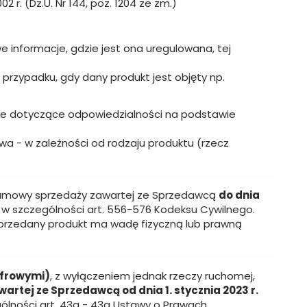
r. (Dz.U. Nr 144, poz. 1204 ze zm.)
 informacje, gdzie jest ona uregulowana, tej
rzypadku, gdy dany produkt jest objęty np.
cje dotyczące odpowiedzialności na podstawie
a - w zależności od rodzaju produktu (rzecz
 umowy sprzedaży zawartej ze Sprzedawcą
do dnia
, w szczególności art. 556-576 Kodeksu Cywilnego.
 sprzedany produkt ma wadę fizyczną lub prawną
yfrowymi)
, z wyłączeniem jednak rzeczy ruchomej,
rtej ze Sprzedawcą od dnia 1. stycznia 2023 r.
gólności art. 43a - 43g Ustawy o Prawach