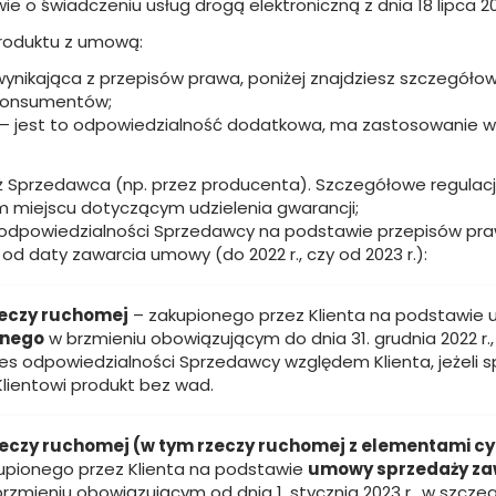
 świadczeniu usług drogą elektroniczną z dnia 18 lipca 2002 
roduktu z umową:
nikająca z przepisów prawa, poniżej znajdziesz szczegółowe
 konsumentów;
– jest to odpowiedzialność dodatkowa, ma zastosowanie w p
iż Sprzedawca (np. przez producenta). Szczegółowe regula
ym miejscu dotyczącym udzielenia gwarancji;
 odpowiedzialności Sprzedawcy na podstawie przepisów praw
od daty zawarcia umowy (do 2022 r., czy od 2023 r.):
zeczy ruchomej
– zakupionego przez Klienta na podstawie
lnego
w brzmieniu obowiązującym do dnia 31. grudnia 2022 r.
kres odpowiedzialności Sprzedawcy względem Klienta, jeżeli
lientowi produkt bez wad.
zeczy ruchomej (w tym rzeczy ruchomej z elementami c
akupionego przez Klienta na podstawie
umowy sprzedaży zawa
zmieniu obowiązującym od dnia 1. stycznia 2023 r., w szcze