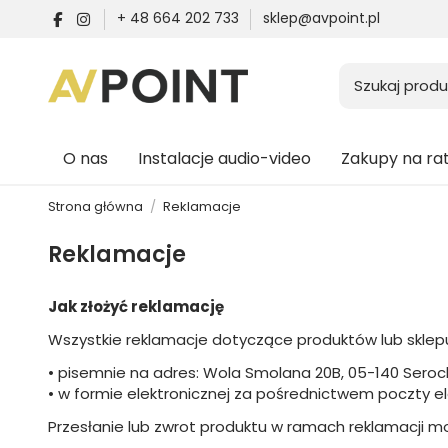
+ 48 664 202 733
sklep@avpoint.pl
O nas
Instalacje audio-video
Zakupy na ra
Strona główna
Reklamacje
Reklamacje
Jak złożyć reklamację
Wszystkie reklamacje dotyczące produktów lub sklep
• pisemnie na adres: Wola Smolana 20B, 05-140 Seroc
• w formie elektronicznej za pośrednictwem poczty el
Przesłanie lub zwrot produktu w ramach reklamacji m