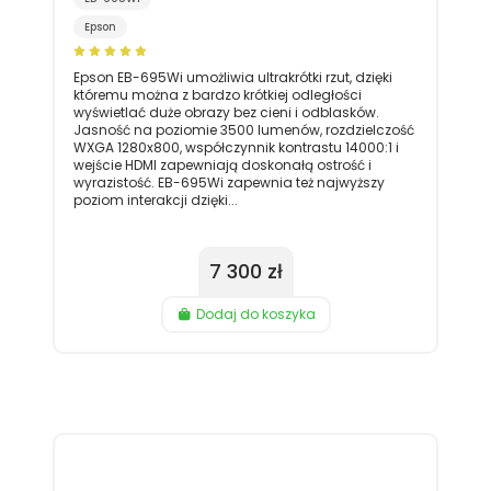
Epson
Epson EB-695Wi umożliwia ultrakrótki rzut, dzięki
któremu można z bardzo krótkiej odległości
wyświetlać duże obrazy bez cieni i odblasków.
Jasność na poziomie 3500 lumenów, rozdzielczość
WXGA 1280x800, współczynnik kontrastu 14000:1 i
wejście HDMI zapewniają doskonałą ostrość i
wyrazistość. EB-695Wi zapewnia też najwyższy
poziom interakcji dzięki...
7 300 zł
Dodaj do koszyka