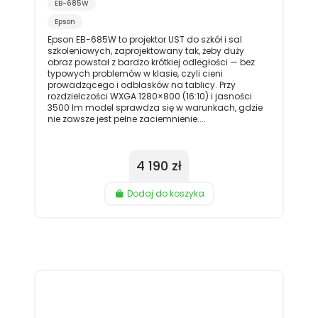
EB-685W
Epson
Epson EB-685W to projektor UST do szkół i sal
szkoleniowych, zaprojektowany tak, żeby duży
obraz powstał z bardzo krótkiej odległości — bez
typowych problemów w klasie, czyli cieni
prowadzącego i odblasków na tablicy. Przy
rozdzielczości WXGA 1280×800 (16:10) i jasności
3500 lm model sprawdza się w warunkach, gdzie
nie zawsze jest pełne zaciemnienie....
4 190 zł
Dodaj do koszyka