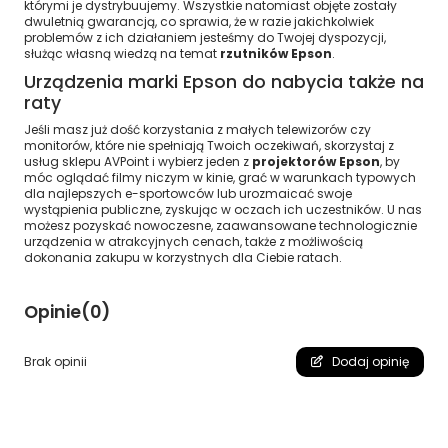
którymi je dystrybuujemy. Wszystkie natomiast objęte zostały
dwuletnią gwarancją, co sprawia, że w razie jakichkolwiek
problemów z ich działaniem jesteśmy do Twojej dyspozycji,
służąc własną wiedzą na temat
rzutników Epson
.
Urządzenia marki Epson do nabycia także na
raty
Jeśli masz już dość korzystania z małych telewizorów czy
monitorów, które nie spełniają Twoich oczekiwań, skorzystaj z
usług sklepu AVPoint i wybierz jeden z
projektorów Epson
, by
móc oglądać filmy niczym w kinie, grać w warunkach typowych
dla najlepszych e-sportowców lub urozmaicać swoje
wystąpienia publiczne, zyskując w oczach ich uczestników. U nas
możesz pozyskać nowoczesne, zaawansowane technologicznie
urządzenia w atrakcyjnych cenach, także z możliwością
dokonania zakupu w korzystnych dla Ciebie ratach.
Opinie
(0)
Brak opinii
Dodaj opinię