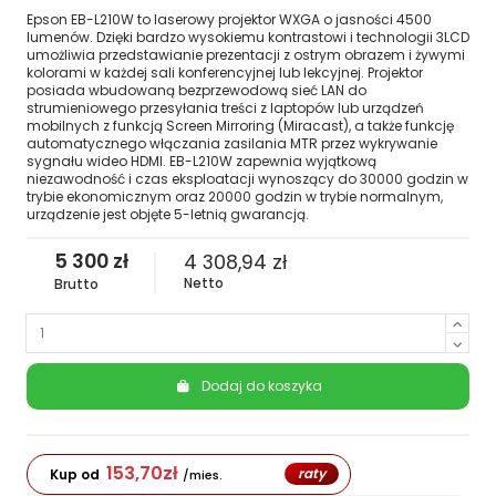
Epson EB-L210W to laserowy projektor WXGA o jasności 4500
lumenów. Dzięki bardzo wysokiemu kontrastowi i technologii 3LCD
umożliwia przedstawianie prezentacji z ostrym obrazem i żywymi
kolorami w każdej sali konferencyjnej lub lekcyjnej. Projektor
posiada wbudowaną bezprzewodową sieć LAN do
strumieniowego przesyłania treści z laptopów lub urządzeń
mobilnych z funkcją Screen Mirroring (Miracast), a także funkcję
automatycznego włączania zasilania MTR przez wykrywanie
sygnału wideo HDMI. EB-L210W zapewnia wyjątkową
niezawodność i czas eksploatacji wynoszący do 30000 godzin w
trybie ekonomicznym oraz 20000 godzin w trybie normalnym,
urządzenie jest objęte 5-letnią gwarancją.
5 300 zł
4 308,94 zł
Netto
Brutto
Dodaj do koszyka
153,70
zł
raty
Kup od
/mies.