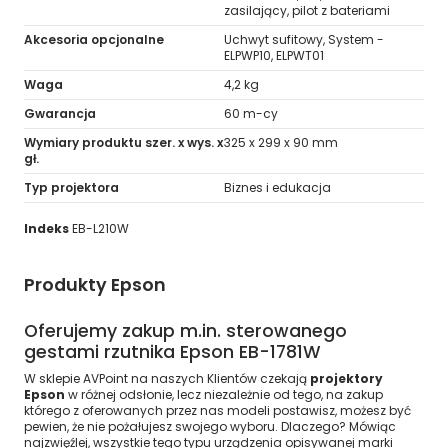
zasilający, pilot z bateriami
Akcesoria opcjonalne
Uchwyt sufitowy, System -
ELPWP10, ELPWT01
Waga
4,2 kg
Gwarancja
60 m-cy
Wymiary produktu szer. x wys. x
325‎ x 299 x 90 mm
gł.
Typ projektora
Biznes i edukacja
Indeks
EB-L210W
Produkty Epson
Oferujemy zakup m.in. sterowanego
gestami rzutnika Epson EB-1781W
W sklepie AVPoint na naszych Klientów czekają
projektory
Epson
w różnej odsłonie, lecz niezależnie od tego, na zakup
którego z oferowanych przez nas modeli postawisz, możesz być
pewien, że nie pożałujesz swojego wyboru. Dlaczego? Mówiąc
najzwięźlej, wszystkie tego typu urządzenia opisywanej marki