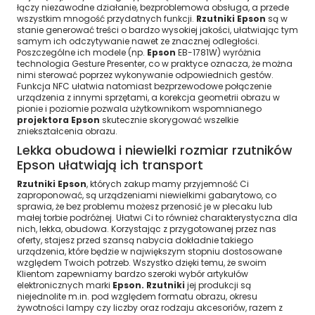
łączy niezawodne działanie, bezproblemowa obsługa, a przede
wszystkim mnogość przydatnych funkcji.
Rzutniki Epson
są w
stanie generować treści o bardzo wysokiej jakości, ułatwiając tym
samym ich odczytywanie nawet ze znacznej odległości.
Poszczególne ich modele (np.
Epson
EB-1781W) wyróżnia
technologia Gesture Presenter, co w praktyce oznacza, że można
nimi sterować poprzez wykonywanie odpowiednich gestów.
Funkcja NFC ułatwia natomiast bezprzewodowe połączenie
urządzenia z innymi sprzętami, a korekcja geometrii obrazu w
pionie i poziomie pozwala użytkownikom wspomnianego
projektora Epson
skutecznie skorygować wszelkie
zniekształcenia obrazu.
Lekka obudowa i niewielki rozmiar rzutników
Epson ułatwiają ich transport
Rzutniki Epson
, których zakup mamy przyjemność Ci
zaproponować, są urządzeniami niewielkimi gabarytowo, co
sprawia, że bez problemu możesz przenosić je w plecaku lub
małej torbie podróżnej. Ułatwi Ci to również charakterystyczna dla
nich, lekka, obudowa. Korzystając z przygotowanej przez nas
oferty, stajesz przed szansą nabycia dokładnie takiego
urządzenia, które będzie w największym stopniu dostosowane
względem Twoich potrzeb. Wszystko dzięki temu, że swoim
Klientom zapewniamy bardzo szeroki wybór artykułów
elektronicznych marki
Epson. Rzutniki
jej produkcji są
niejednolite m.in. pod względem formatu obrazu, okresu
żywotności lampy czy liczby oraz rodzaju akcesoriów, razem z