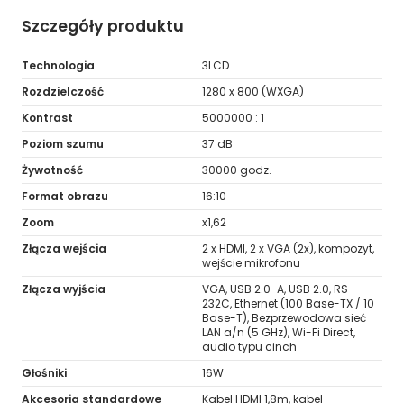
Szczegóły produktu
Technologia
3LCD
Rozdzielczość
1280 x 800 (WXGA)
Kontrast
5000000 : 1
Poziom szumu
37 dB
Żywotność
30000 godz.
Format obrazu
16:10
Zoom
x1,62
Złącza wejścia
2 x HDMI, 2 x VGA (2x), kompozyt,
wejście mikrofonu
Złącza wyjścia
VGA, USB 2.0-A, USB 2.0, RS-
232C, Ethernet (100 Base-TX / 10
Base-T), Bezprzewodowa sieć
LAN a/n (5 GHz), Wi-Fi Direct,
audio typu cinch
Głośniki
16W
Akcesoria standardowe
Kabel HDMI 1,8m, kabel