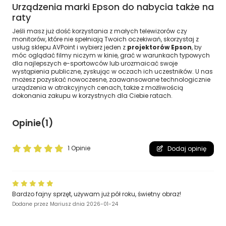
Urządzenia marki Epson do nabycia także na
raty
Jeśli masz już dość korzystania z małych telewizorów czy
monitorów, które nie spełniają Twoich oczekiwań, skorzystaj z
usług sklepu AVPoint i wybierz jeden z
projektorów Epson
, by
móc oglądać filmy niczym w kinie, grać w warunkach typowych
dla najlepszych e-sportowców lub urozmaicać swoje
wystąpienia publiczne, zyskując w oczach ich uczestników. U nas
możesz pozyskać nowoczesne, zaawansowane technologicznie
urządzenia w atrakcyjnych cenach, także z możliwością
dokonania zakupu w korzystnych dla Ciebie ratach.
Opinie
(1)
1 Opinie
Dodaj opinię
Bardzo fajny sprzęt, używam już pół roku, świetny obraz!
Dodane przez
Mariusz
dnia
2026-01-24