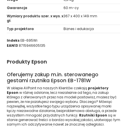
Gwarancja
60 m-cy
Wymiary produktu szer. x wys. x
367‎ x 400 x 149 mm
gł.
Typ projektora
Biznes i edukacja
Indeks
EB-695Wi
EAN13
8715946605135
Produkty Epson
Oferujemy zakup m.in. sterowanego
gestami rzutnika Epson EB-1781W
W sklepie AVPoint na naszych Klientów czekają
projektory
Epson
w różnej odsłonie, lecz niezależnie od tego, na zakup
którego z oferowanych przez nas modeli postawisz, możesz być
pewien, że nie pożałujesz swojego wyboru. Dlaczego? Mówiąc
najzwięźlej, wszystkie tego typu urządzenia opisywanej marki
łączy niezawodne działanie, bezproblemowa obsługa, a przede
wszystkim mnogość przydatnych funkcji.
Rzutniki Epson
są w
stanie generować treści o bardzo wysokiej jakości, ułatwiając tym
samym ich odczytywanie nawet ze znacznej odległości.