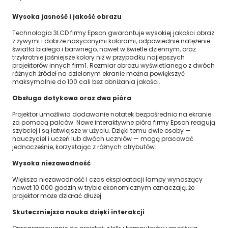
Wysoka jasność i jakość obrazu
Technologia 3LCD firmy Epson gwarantuje wysokiej jakości obraz
z żywymi i dobrze nasyconymi kolorami, odpowiednie natężenie
światła białego i barwnego, nawet w świetle dziennym, oraz
trzykrotnie jaśniejsze kolory niż w przypadku najlepszych
projektorów innych firm1. Rozmiar obrazu wyświetlanego z dwóch
różnych źródeł na dzielonym ekranie można powiększyć
maksymalnie do 100 cali bez obniżania jakości.
Obsługa dotykowa oraz dwa pióra
Projektor umożliwia dodawanie notatek bezpośrednio na ekranie
za pomocą palców. Nowe interaktywne pióra firmy Epson reagują
szybciej i są łatwiejsze w użyciu. Dzięki temu dwie osoby —
nauczyciel i uczeń lub dwóch uczniów — mogą pracować
jednocześnie, korzystając z różnych atrybutów.
Wysoka niezawodność
Większa niezawodność i czas eksploatacji lampy wynoszący
nawet 10 000 godzin w trybie ekonomicznym oznaczają, że
projektor może działać dłużej.
Skuteczniejsza nauka dzięki interakcji