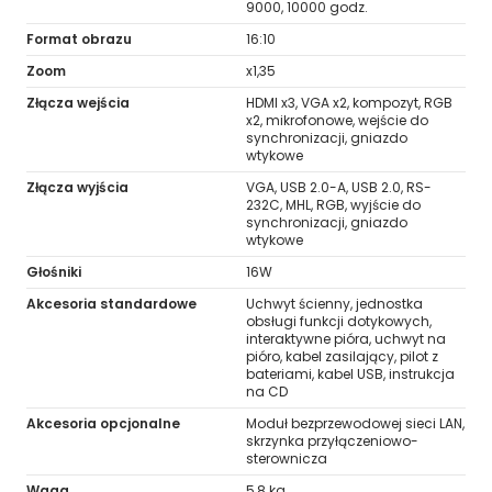
9000, 10000 godz.
Format obrazu
16:10
Zoom
x1,35
Złącza wejścia
HDMI x3, VGA x2, kompozyt, RGB
x2, mikrofonowe, wejście do
synchronizacji, gniazdo
wtykowe
Złącza wyjścia
VGA, USB 2.0-A, USB 2.0, RS-
232C, MHL, RGB, wyjście do
synchronizacji, gniazdo
wtykowe
Głośniki
16W
Akcesoria standardowe
Uchwyt ścienny, jednostka
obsługi funkcji dotykowych,
interaktywne pióra, uchwyt na
pióro, kabel zasilający, pilot z
bateriami, kabel USB, instrukcja
na CD
Akcesoria opcjonalne
Moduł bezprzewodowej sieci LAN,
skrzynka przyłączeniowo-
sterownicza
Waga
5,8 kg