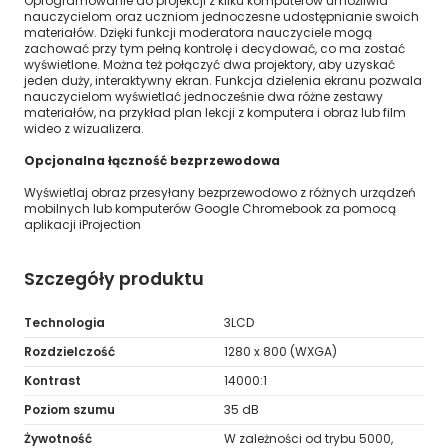
Oprogramowanie do projekcji z kilku komputerów umożliwia
nauczycielom oraz uczniom jednoczesne udostępnianie swoich
materiałów. Dzięki funkcji moderatora nauczyciele mogą
zachować przy tym pełną kontrolę i decydować, co ma zostać
wyświetlone. Można też połączyć dwa projektory, aby uzyskać
jeden duży, interaktywny ekran. Funkcja dzielenia ekranu pozwala
nauczycielom wyświetlać jednocześnie dwa różne zestawy
materiałów, na przykład plan lekcji z komputera i obraz lub film
wideo z wizualizera.
Opcjonalna łączność bezprzewodowa
Wyświetlaj obraz przesyłany bezprzewodowo z różnych urządzeń
mobilnych lub komputerów Google Chromebook za pomocą
aplikacji iProjection
Szczegóły produktu
Technologia
3LCD
Rozdzielczość
1280 x 800 (WXGA)
Kontrast
14000:1
Poziom szumu
35 dB
Żywotność
W zależności od trybu 5000,