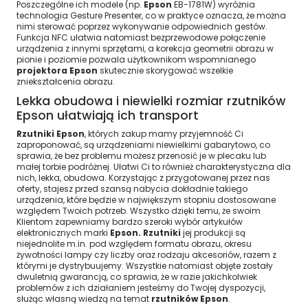
Poszczególne ich modele (np.
Epson
EB-1781W) wyróżnia
technologia Gesture Presenter, co w praktyce oznacza, że można
nimi sterować poprzez wykonywanie odpowiednich gestów.
Funkcja NFC ułatwia natomiast bezprzewodowe połączenie
urządzenia z innymi sprzętami, a korekcja geometrii obrazu w
pionie i poziomie pozwala użytkownikom wspomnianego
projektora Epson
skutecznie skorygować wszelkie
zniekształcenia obrazu.
Lekka obudowa i niewielki rozmiar rzutników
Epson ułatwiają ich transport
Rzutniki Epson
, których zakup mamy przyjemność Ci
zaproponować, są urządzeniami niewielkimi gabarytowo, co
sprawia, że bez problemu możesz przenosić je w plecaku lub
małej torbie podróżnej. Ułatwi Ci to również charakterystyczna dla
nich, lekka, obudowa. Korzystając z przygotowanej przez nas
oferty, stajesz przed szansą nabycia dokładnie takiego
urządzenia, które będzie w największym stopniu dostosowane
względem Twoich potrzeb. Wszystko dzięki temu, że swoim
Klientom zapewniamy bardzo szeroki wybór artykułów
elektronicznych marki
Epson. Rzutniki
jej produkcji są
niejednolite m.in. pod względem formatu obrazu, okresu
żywotności lampy czy liczby oraz rodzaju akcesoriów, razem z
którymi je dystrybuujemy. Wszystkie natomiast objęte zostały
dwuletnią gwarancją, co sprawia, że w razie jakichkolwiek
problemów z ich działaniem jesteśmy do Twojej dyspozycji,
służąc własną wiedzą na temat
rzutników Epson
.