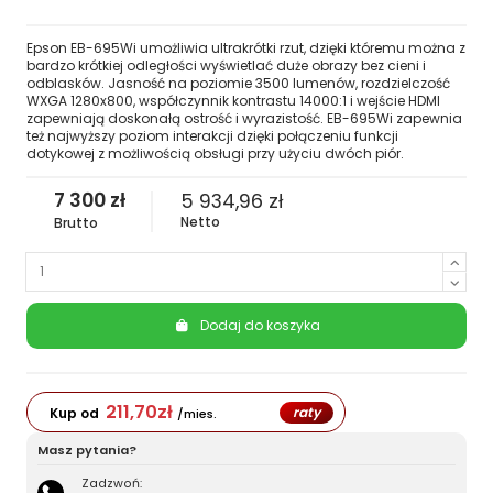
Epson EB-695Wi umożliwia ultrakrótki rzut, dzięki któremu można z
bardzo krótkiej odległości wyświetlać duże obrazy bez cieni i
odblasków. Jasność na poziomie 3500 lumenów, rozdzielczość
WXGA 1280x800, współczynnik kontrastu 14000:1 i wejście HDMI
zapewniają doskonałą ostrość i wyrazistość. EB-695Wi zapewnia
też najwyższy poziom interakcji dzięki połączeniu funkcji
dotykowej z możliwością obsługi przy użyciu dwóch piór.
7 300 zł
5 934,96 zł
Netto
Brutto
Dodaj do koszyka
211,70
zł
raty
Kup od
/mies.
Masz pytania?
Zadzwoń: