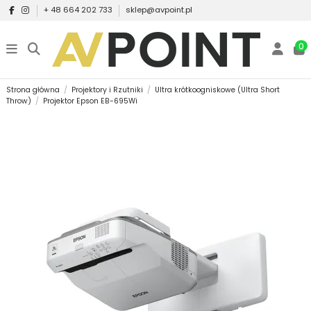
+ 48 664 202 733
sklep@avpoint.pl
0
Strona główna
Projektory i Rzutniki
Ultra krótkoogniskowe (Ultra Short
Throw)
Projektor Epson EB-695Wi