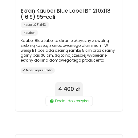
Ekran Kauber Blue Label BT 210x118
(16:9) 95-cali
KauBlu231x143
Kauber
Kauber Blue Label to ekran elektryczny z owalną
srebrną kasetą z anodowanego aluminium. W
wersji BT posiada czarną ramkę 5 cm oraz czarny
górny pas 30 cm. Są to najczęściej wybierane
ekrany do kina domowego tego producenta.
Produkcja 7-10 dni
4 400 zł
Dodaj do koszyka