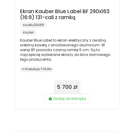
Ekran Kauber Blue Label BF 290x163
(16:9) 131-cali z ramką
KauBlu311x188
Kauber
Kauber Blue Label to ekran elektryczny z owalną
srebrną kasetą z anodowanego aluminium. W
wersji BF posiada czarną ramkę 5 cm. Są to
najczęściej wybierane ekrany do kina domowego
tego producenta.
Produkcja 7-10 dni
5 700 zł
Dodaj do koszyka