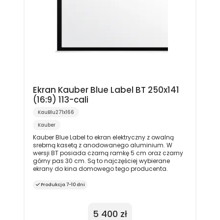
Ekran Kauber Blue Label BT 250x141
(16:9) 113-cali
KauBlu271x166
Kauber
Kauber Blue Label to ekran elektryczny z owalną
srebrną kasetą z anodowanego aluminium. W
wersji BT posiada czarną ramkę 5 cm oraz czarny
górny pas 30 cm. Są to najczęściej wybierane
ekrany do kina domowego tego producenta.
Produkcja 7-10 dni
5 400 zł