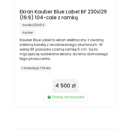
Ekran Kauber Blue Label BF 230x129
(16:9) 104-cale z ramką
KauBlu251x154
Kauber
Kauber Blue Label to ekran elektryczny z owalną
srebrną kasetą z anodowanego aluminium. W
wersji BF posiada czarną ramkę 5 cm. Są to
najczęściej wybierane ekrany do kina domowego
tego producenta.
Produkcja 7-10 dni
4 500 zł
Dodaj do koszyka