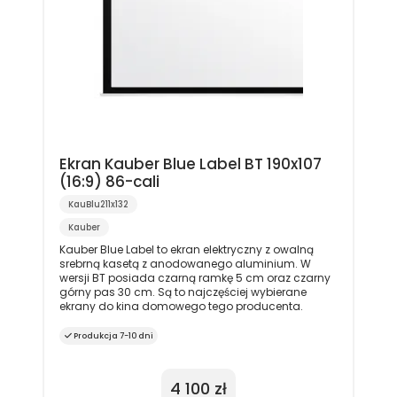
Ekran Kauber Blue Label BT 190x107
(16:9) 86-cali
KauBlu211x132
Kauber
Kauber Blue Label to ekran elektryczny z owalną
srebrną kasetą z anodowanego aluminium. W
wersji BT posiada czarną ramkę 5 cm oraz czarny
górny pas 30 cm. Są to najczęściej wybierane
ekrany do kina domowego tego producenta.
Produkcja 7-10 dni
4 100 zł