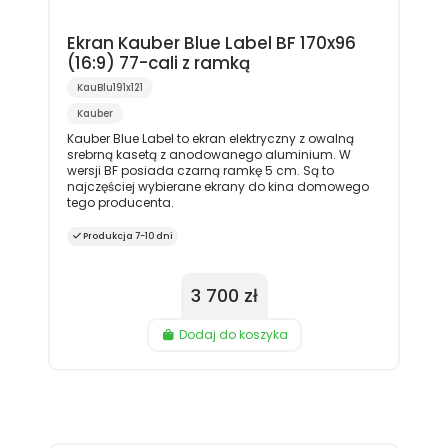
Ekran Kauber Blue Label BF 170x96
(16:9) 77-cali z ramką
KauBlu191x121
Kauber
Kauber Blue Label to ekran elektryczny z owalną
srebrną kasetą z anodowanego aluminium. W
wersji BF posiada czarną ramkę 5 cm. Są to
najczęściej wybierane ekrany do kina domowego
tego producenta.
Produkcja 7-10 dni
3 700 zł
Dodaj do koszyka