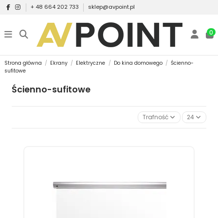
+ 48 664 202 733
sklep@avpoint.pl
0
Strona główna
Ekrany
Elektryczne
Do kina domowego
Ścienno-
sufitowe
Ścienno-sufitowe
Trafność
24