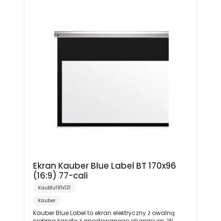
Ekran Kauber Blue Label BT 170x96
(16:9) 77-cali
KauBlu191x121
Kauber
Kauber Blue Label to ekran elektryczny z owalną
srebrną kasetą z anodowanego aluminium. W