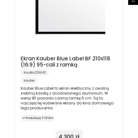
Ekran Kauber Blue Label BF 210x118
(16:9) 95-cali z ramką
KauBlu231x143
Kauber
Kauber Blue Label to ekran elektryczny z owalną
srebrną kasetą z anodowanego aluminium. W
wersji BF posiada czarną ramkę 5 cm. Są to
najczęściej wybierane ekrany do kina domowego
tego producenta.
Produkcja 7-10 dni
4 300 zł