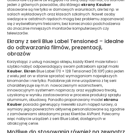
jeden z głównych powodów, dla którego
ekrany Kauber
stosowane są nie tylko w domowych warunkach, ale też np. w
salach wykładowych oraz klasach szkolnych. Nawet osoby
siedzące w ostatnich rzędach mogą bez problemu zapoznawać
się z wyświetlanymi treściami, bez konieczności podchodzenia
do znacznie mniejszych monitorów komputerowych czy
telewizorów.
Ekrany z serii Blue Label Tensioned – idealne
do odtwarzania filmów, prezentacji,
obrazów
Korzystając z usług naszego sklepu, każdy Klient może łatwo i
szybko nabyć odpowiadający swoim potrzebom sprzęt marki
Kauber. Ekran
Blue Label 170 × 128 Tensioned (16:10P) jako jeden
z wielu jest on w stanie sprostać wymaganiom największych
kinomanów i nie tylko. Podobnie jak inne urządzenia z tej serii
charakteryzuje się m.in. nowoczesnym wzornictwem,
innowacyjnym systemem napinaczy oraz wyjątkowo trwałą,
uzyskaną w wyniku zastosowania w procesie produkcji sprzętu
aluminium, obudową. Ponadto proponowany model
ekranu
Kauber
posiada generujący niewielki szum napęd rurowy, a
wymiary jego powierzchni aktywnej personalizowane są zgodnie
z zamówieniami składanymi przez Klientów AVPoint. Polecamy
więc nabycie urządzeń z serii Blue Label, dostępnych w
atrakcyjnej cenie.
Możliwe do stosowania również na zewnątrz