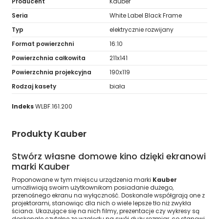
Producent
Kauber
Seria
White Label Black Frame
Typ
elektrycznie rozwijany
Format powierzchni
16:10
Powierzchnia całkowita
211x141
Powierzchnia projekcyjna
190x119
Rodzaj kasety
biała
Indeks
WLBF.161.200
Produkty Kauber
Stwórz własne domowe kino dzięki ekranowi
marki Kauber
Proponowane w tym miejscu urządzenia marki
Kauber
umożliwiają swoim użytkownikom posiadanie dużego,
przenośnego ekranu na wyłączność. Doskonale współgrają one z
projektorami, stanowiąc dla nich o wiele lepsze tło niż zwykła
ściana. Ukazujące się na nich filmy, prezentacje czy wykresy są
doskonale czytelne ze względu na swój duży rozmiar, co stanowi