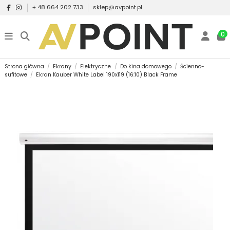
+ 48 664 202 733
sklep@avpoint.pl
0
Strona główna
Ekrany
Elektryczne
Do kina domowego
Ścienno-
sufitowe
Ekran Kauber White Label 190x119 (16:10) Black Frame