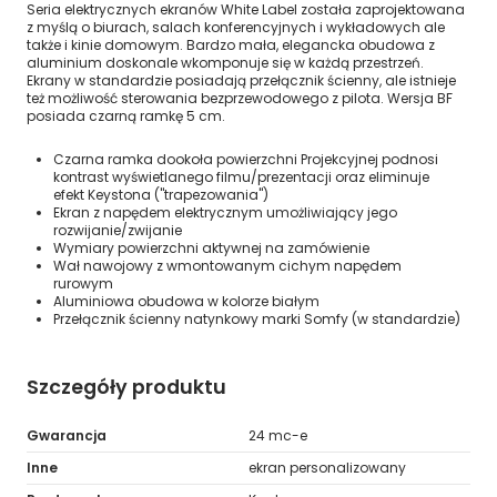
Seria elektrycznych ekranów White Label została zaprojektowana
z myślą o biurach, salach konferencyjnych i wykładowych ale
także i kinie domowym. Bardzo mała, elegancka obudowa z
aluminium doskonale wkomponuje się w każdą przestrzeń.
Ekrany w standardzie posiadają przełącznik ścienny, ale istnieje
też możliwość sterowania bezprzewodowego z pilota. Wersja BF
posiada czarną ramkę 5 cm.
Czarna ramka dookoła powierzchni Projekcyjnej podnosi
kontrast wyświetlanego filmu/prezentacji oraz eliminuje
efekt Keystona ("trapezowania")
Ekran z napędem elektrycznym umożliwiający jego
rozwijanie/zwijanie
Wymiary powierzchni aktywnej na zamówienie
Wał nawojowy z wmontowanym cichym napędem
rurowym
Aluminiowa obudowa w kolorze białym
Przełącznik ścienny natynkowy marki Somfy (w standardzie)
Szczegóły produktu
Gwarancja
24 mc-e
Inne
ekran personalizowany