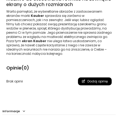
ekrany o dużych rozmiarach
Warto pamiętać, że wyświetlanie obrazów z zastosowaniem
ekranów marki
Kauber
sprawdza się zarówno w
pomieszczeniach, jak i na zewnątrz. Jeśli więc lubisz oglądać
filmy lub chcesz pokazać swoją prezentację szerokiemu gronu
widzów w plenerze, sprzęt, którego dystrybucję prowadzimy, na
pewno Ci w tym pomoże. Jego przenoszenie nie sprawia żadnego
problemu ze względu na możliwość elektrycznego zwinięcia go.
Poza tym
ekran Kauber
nie ulega łatwo uszkodzeniom, co
sprawia, że nawet częste korzystanie z niego i nie zawsze w
idealnych warunkach nie naraża go na zniszczenie, a Ciebie –
na konieczność nabycia kolejnego.
Opinie
(0)
Brak opinii
Dodaj opinię
Informacje