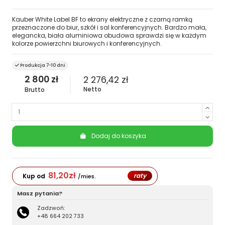
Kauber White Label BF to ekrany elektryczne z czarną ramką
przeznaczone do biur, szkół i sal konferencyjnych. Bardzo mała,
elegancka, biała aluminiowa obudowa sprawdzi się w każdym
kolorze powierzchni biurowych i konferencyjnych.
Produkcja 7-10 dni
2 800 zł
2 276,42 zł
Netto
Brutto
Dodaj do koszyka
81,20
zł
raty
Kup od
/mies.
Masz pytania?
Zadzwoń:
+48 664 202 733