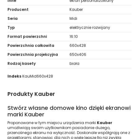
Inne
ekran personalizowany
Producent
Kauber
Seria
Midi
Typ
elektrycznie rozwijany
Format powierzchni
16:10
Powierzchnia całkowita
660x428
Powierzchnia projekcyjna
650x406
Rodzaj kasety
biała
Indeks
KauMid660x428
Produkty Kauber
Stwórz własne domowe kino dzięki ekranowi
marki Kauber
Proponowane w tym miejscu urządzenia marki
Kauber
umożliwiają swoim użytkownikom posiadanie dużego,
przenośnego ekranu na wyłączność. Doskonale współgrają one z
projektorami, stanowiąc dla nich o wiele lepsze tło niż zwykła