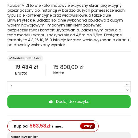
Kauber MIDI to wielkoformatowy elektryczny ekran projekcyjny,
przeznaczony do instancji w bardzo dużych pomieszczeniach
typu sale konferencyjne oraz widowiskowe, a także aule
uniwersyteckie. Bardzo solidnie wykonana obudowa z dużym
wałem nawojowym i mocnym silnikiem zapewnia
bezpieczeństwo i komfort użytkowania. Zakres wymiarów dla
tego modelu ekranu zaczyna się od 4,5m do 6,5m. Dostępne
formaty to 4:3, 16:10, 16:9 istnieje też możliwości wykonania ekranu
na dowolny wskazany wymiar.
Produkcja 10-14 dni
19 434 zł
15 800,00 zł
Netto
Brutto
Dodaj do koszyka
563,58
zł
raty
Kup od
/mies.
Masz pytania?