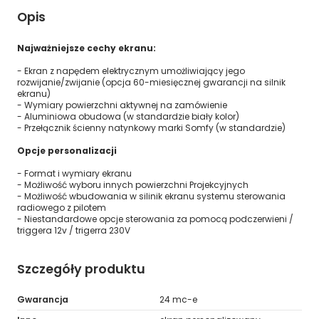
Opis
Najważniejsze cechy ekranu:
- Ekran z napędem elektrycznym umożliwiający jego
rozwijanie/zwijanie (opcja 60-miesięcznej gwarancji na silnik
ekranu)
- Wymiary powierzchni aktywnej na zamówienie
- Aluminiowa obudowa (w standardzie biały kolor)
- Przełącznik ścienny natynkowy marki Somfy (w standardzie)
Opcje personalizacji
- Format i wymiary ekranu
- Możliwość wyboru innych powierzchni Projekcyjnych
- Możliwość wbudowania w silinik ekranu systemu sterowania
radiowego z pilotem
- Niestandardowe opcje sterowania za pomocą podczerwieni /
triggera 12v / trigerra 230V
Szczegóły produktu
Gwarancja
24 mc-e