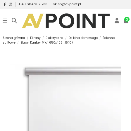
+ 48 664 202 733
sklep@avpoint.pl
0
Strona główna
Ekrany
Elektryczne
Do kina domowego
Ścienno-
sufitowe
Ekran Kauber Midi 650x406 (16:10)