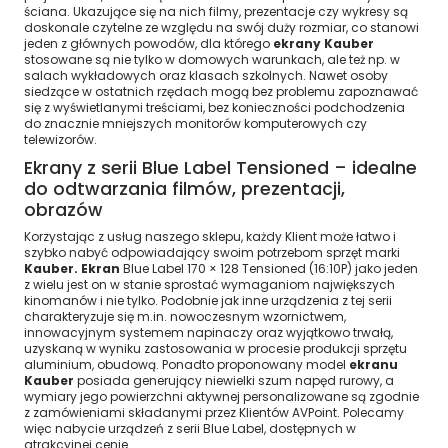
ściana. Ukazujące się na nich filmy, prezentacje czy wykresy są
doskonale czytelne ze względu na swój duży rozmiar, co stanowi
jeden z głównych powodów, dla którego
ekrany Kauber
stosowane są nie tylko w domowych warunkach, ale też np. w
salach wykładowych oraz klasach szkolnych. Nawet osoby
siedzące w ostatnich rzędach mogą bez problemu zapoznawać
się z wyświetlanymi treściami, bez konieczności podchodzenia
do znacznie mniejszych monitorów komputerowych czy
telewizorów.
Ekrany z serii Blue Label Tensioned – idealne
do odtwarzania filmów, prezentacji,
obrazów
Korzystając z usług naszego sklepu, każdy Klient może łatwo i
szybko nabyć odpowiadający swoim potrzebom sprzęt marki
Kauber. Ekran
Blue Label 170 × 128 Tensioned (16:10P) jako jeden
z wielu jest on w stanie sprostać wymaganiom największych
kinomanów i nie tylko. Podobnie jak inne urządzenia z tej serii
charakteryzuje się m.in. nowoczesnym wzornictwem,
innowacyjnym systemem napinaczy oraz wyjątkowo trwałą,
uzyskaną w wyniku zastosowania w procesie produkcji sprzętu
aluminium, obudową. Ponadto proponowany model
ekranu
Kauber
posiada generujący niewielki szum napęd rurowy, a
wymiary jego powierzchni aktywnej personalizowane są zgodnie
z zamówieniami składanymi przez Klientów AVPoint. Polecamy
więc nabycie urządzeń z serii Blue Label, dostępnych w
atrakcyjnej cenie.