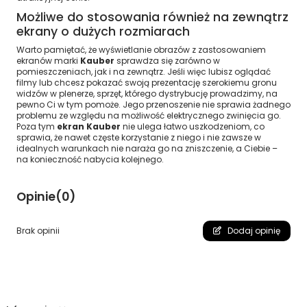
Możliwe do stosowania również na zewnątrz
ekrany o dużych rozmiarach
Warto pamiętać, że wyświetlanie obrazów z zastosowaniem
ekranów marki
Kauber
sprawdza się zarówno w
pomieszczeniach, jak i na zewnątrz. Jeśli więc lubisz oglądać
filmy lub chcesz pokazać swoją prezentację szerokiemu gronu
widzów w plenerze, sprzęt, którego dystrybucję prowadzimy, na
pewno Ci w tym pomoże. Jego przenoszenie nie sprawia żadnego
problemu ze względu na możliwość elektrycznego zwinięcia go.
Poza tym
ekran Kauber
nie ulega łatwo uszkodzeniom, co
sprawia, że nawet częste korzystanie z niego i nie zawsze w
idealnych warunkach nie naraża go na zniszczenie, a Ciebie –
na konieczność nabycia kolejnego.
Opinie
(0)
Brak opinii
Dodaj opinię