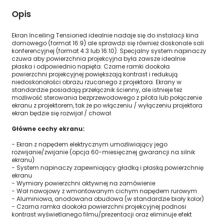
Opis
Ekran Inceiling Tensioned idealnie nadaje się do instalacji kina
domowego (format 16:9) ale sprawdzi się również doskonale sali
konferencyjnej (format 4:3 lub 16:10). Specjalny system napinaczy
czuwa aby powierzchnia projekcyjna była zawsze idealnie
płaska i odpowiednio napięta. Czarne ramki dookoła
powierzchni projekcyjnej powiększają kontrast i redukują
niedoskonałości obrazu rzucanego z projektora. Ekrany w
standardzie posiadają przełącznik ścienny, ale istnieje też
możliwość sterowania bezprzewodowego z pilota lub połączenie
ekranu z projektorem, tak że po włączeniu / wyłączeniu projektora
ekran będzie się rozwijał / chował.
Główne cechy ekranu:
- Ekran z napędem elektrycznym umożliwiający jego
rozwijanie/zwijanie (opcja 60-miesięcznej gwarancji na silnik
ekranu)
- System napinaczy zapewniający gładką i płaską powierzchnię
ekranu
- Wymiary powierzchni aktywnej na zamówienie
- Wał nawojowy z wmontowanym cichym napędem rurowym
- Aluminiowa, anodowana obudowa (w standardzie biały kolor)
- Czarna ramka dookoła powierzchni projekcyjnej podnosi
kontrast wyświetlanego filmu/prezentacji oraz eliminuje efekt