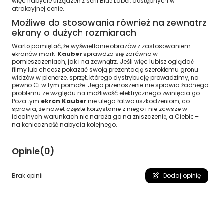
więc nabycie urządzeń z serii Blue Label, dostępnych w
atrakcyjnej cenie.
Możliwe do stosowania również na zewnątrz
ekrany o dużych rozmiarach
Warto pamiętać, że wyświetlanie obrazów z zastosowaniem
ekranów marki
Kauber
sprawdza się zarówno w
pomieszczeniach, jak i na zewnątrz. Jeśli więc lubisz oglądać
filmy lub chcesz pokazać swoją prezentację szerokiemu gronu
widzów w plenerze, sprzęt, którego dystrybucję prowadzimy, na
pewno Ci w tym pomoże. Jego przenoszenie nie sprawia żadnego
problemu ze względu na możliwość elektrycznego zwinięcia go.
Poza tym
ekran Kauber
nie ulega łatwo uszkodzeniom, co
sprawia, że nawet częste korzystanie z niego i nie zawsze w
idealnych warunkach nie naraża go na zniszczenie, a Ciebie –
na konieczność nabycia kolejnego.
Opinie
(0)
Brak opinii
Dodaj opinię