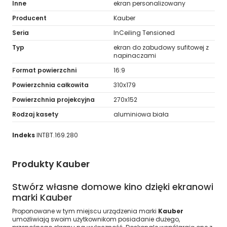
Inne
ekran personalizowany
Producent
Kauber
Seria
InCeiling Tensioned
Typ
ekran do zabudowy sufitowej z
napinaczami
Format powierzchni
16:9
Powierzchnia całkowita
310x179
Powierzchnia projekcyjna
270x152
Rodzaj kasety
aluminiowa biała
Indeks
INTBT.169.280
Produkty Kauber
Stwórz własne domowe kino dzięki ekranowi
marki Kauber
Proponowane w tym miejscu urządzenia marki
Kauber
umożliwiają swoim użytkownikom posiadanie dużego,