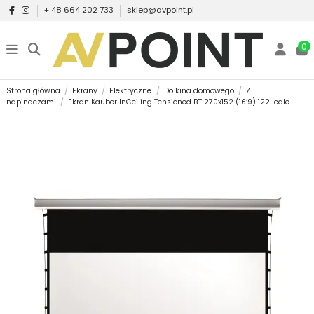
+ 48 664 202 733
sklep@avpoint.pl
0
Strona główna
Ekrany
Elektryczne
Do kina domowego
Z
napinaczami
Ekran Kauber InCeiling Tensioned BT 270x152 (16:9) 122-cale