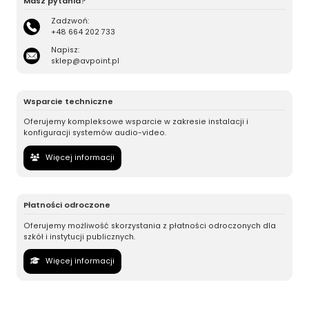
Masz pytania?
Zadzwoń:
+48 664 202 733
Napisz:
sklep@avpoint.pl
Wsparcie techniczne
Oferujemy kompleksowe wsparcie w zakresie instalacji i
konfiguracji systemów audio-video.
Więcej informacji
Płatności odroczone
Oferujemy możliwość skorzystania z płatności odroczonych dla
szkół i instytucji publicznych.
Więcej informacji