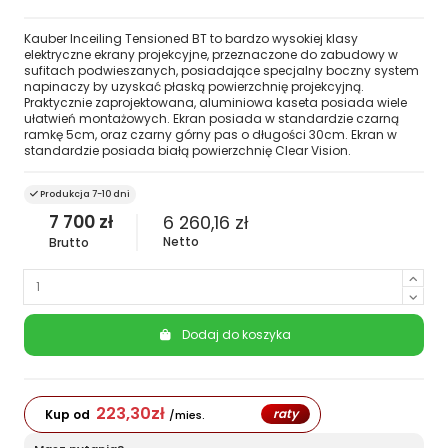
Kauber Inceiling Tensioned BT to bardzo wysokiej klasy
elektryczne ekrany projekcyjne, przeznaczone do zabudowy w
sufitach podwieszanych, posiadające specjalny boczny system
napinaczy by uzyskać płaską powierzchnię projekcyjną.
Praktycznie zaprojektowana, aluminiowa kaseta posiada wiele
ułatwień montażowych. Ekran posiada w standardzie czarną
ramkę 5cm, oraz czarny górny pas o długości 30cm. Ekran w
standardzie posiada białą powierzchnię Clear Vision.
Produkcja 7-10 dni
7 700 zł
6 260,16 zł
Netto
Brutto
Dodaj do koszyka
223,30
zł
raty
Kup od
/mies.