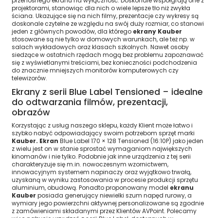
przenośnego ekranu na wyłączność. Doskonale współgrają one z
projektorami, stanowiąc dla nich o wiele lepsze tło niż zwykła
ściana. Ukazujące się na nich filmy, prezentacje czy wykresy są
doskonale czytelne ze względu na swój duży rozmiar, co stanowi
jeden z głównych powodów, dla którego
ekrany Kauber
stosowane są nie tylko w domowych warunkach, ale też np. w
salach wykładowych oraz klasach szkolnych. Nawet osoby
siedzące w ostatnich rzędach mogą bez problemu zapoznawać
się z wyświetlanymi treściami, bez konieczności podchodzenia
do znacznie mniejszych monitorów komputerowych czy
telewizorów.
Ekrany z serii Blue Label Tensioned – idealne
do odtwarzania filmów, prezentacji,
obrazów
Korzystając z usług naszego sklepu, każdy Klient może łatwo i
szybko nabyć odpowiadający swoim potrzebom sprzęt marki
Kauber. Ekran
Blue Label 170 × 128 Tensioned (16:10P) jako jeden
z wielu jest on w stanie sprostać wymaganiom największych
kinomanów i nie tylko. Podobnie jak inne urządzenia z tej serii
charakteryzuje się m.in. nowoczesnym wzornictwem,
innowacyjnym systemem napinaczy oraz wyjątkowo trwałą,
uzyskaną w wyniku zastosowania w procesie produkcji sprzętu
aluminium, obudową. Ponadto proponowany model
ekranu
Kauber
posiada generujący niewielki szum napęd rurowy, a
wymiary jego powierzchni aktywnej personalizowane są zgodnie
z zamówieniami składanymi przez Klientów AVPoint. Polecamy