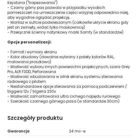
Keystona ("trapezowania")
- Czarny górny pas pozwala w przypadku wysokich
pomieszczeń na umieszczenie części wizyjnej odpowiednio niżej,
aby wygodnie oglądać projekcję.
- Montaż w suficie podwieszanym (całkowite ukrycie ekranu gdy
jest on zwinięty, widać tylko maskownicę)
- Przełącznik ścienny natynkowy marki Somfy (w standardzie)
Opcje personalizacji:
- Format i wymiary ekranu
- Kolor obudowy (dowolnie wybrany z palety kolorów RAL,
malowana proszkowo)
- Możliwość wyboru innych powierzchni projekcyjnych, szara Grey
Pro, ALR F3DD, Perforowana
- Możliwość wbudowania w silnik ekranu systemu sterowania
radiowego z pilotem
- Niestandardowe opcje sterowania za pomocą podczerwieni /
triggera 12v / trigerra 230v
- Możliwość zamontowania ultra cichego napędu rurowego
- Szerokość czarnego górnego pasa (w standardzie 30cm)
Szczegóły produktu
Gwarancja
24 mc-e