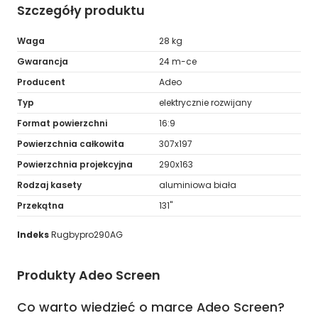
Szczegóły produktu
Waga
28 kg
Gwarancja
24 m-ce
Producent
Adeo
Typ
elektrycznie rozwijany
Format powierzchni
16:9
Powierzchnia całkowita
307x197
Powierzchnia projekcyjna
290x163
Rodzaj kasety
aluminiowa biała
Przekątna
131''
Indeks
Rugbypro290AG
Produkty Adeo Screen
Co warto wiedzieć o marce Adeo Screen?