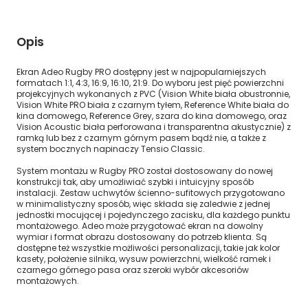
Opis
Ekran Adeo Rugby PRO dostępny jest w najpopularniejszych
formatach 1:1, 4:3, 16:9, 16:10, 21:9. Do wyboru jest pięć powierzchni
projekcyjnych wykonanych z PVC (Vision White biała obustronnie,
Vision White PRO biała z czarnym tyłem, Reference White biała do
kina domowego, Reference Grey, szara do kina domowego, oraz
Vision Acoustic biała perforowana i transparentna akustycznie) z
ramką lub bez z czarnym górnym pasem bądź nie, a także z
system bocznych napinaczy Tensio Classic.
System montażu w Rugby PRO został dostosowany do nowej
konstrukcji tak, aby umożliwiać szybki i intuicyjny sposób
instalacji. Zestaw uchwytów ścienno-sufitowych przygotowano
w minimalistyczny sposób, więc składa się zaledwie z jednej
jednostki mocującej i pojedynczego zacisku, dla każdego punktu
montażowego. Adeo może przygotować ekran na dowolny
wymiar i format obrazu dostosowany do potrzeb klienta. Są
dostępne też wszystkie możliwości personalizacji, takie jak kolor
kasety, położenie silnika, wysuw powierzchni, wielkość ramek i
czarnego górnego pasa oraz szeroki wybór akcesoriów
montażowych.