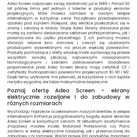
Adeo Screen rozpoczęło swoją działalność już w 1989 r. Ponad 30
lat później firma jest jednym z liderów w produkcji ekranów
projekcyjnych, które możesz zamówić w naszym sklepie
internetowym w korzystnej cenie. Początkowo przedsiębiorstwo
działało pod szyldem Videpool, aby wkrótce przekształcić się w
znaną i cenioną w branży Grupę Adeo. Ekrany stworzone przez
markę są zarówno dedykowane sektorowi profesjonalnemu, jak i
przeznaczone do użytku prywatnego. Z ich pomocą możesz
stworzyć własne kino domowe i cieszyć się ulubionymi
produkcjami wyświetlanymi na jeszcze większej powierzchni.
Produkty pochodzące z oferty włoskiej marki wyróżniają się przede
wszystkim wysoką jakością, najnowszymi rozwiązaniami
technologicznymi i szerokim zastosowaniem. Dodatkowo
proponowane przez Adeo Screen ekrany mają certyfikat CE i
certyfikaty trudnopalności powierzchni projekcyjnych B1, M1 i M2.
Dzięki temu użytkownik ma pewność, że korzystanie z nich będzie
nie tylko wygodne, ale także maksymalnie bezpieczne.
Poznaj ofertę Adeo Screen – ekrany
elektrycznie rozwijane i do zabudowy w
różnych rozmiarach
Wychodząc naprzeciw oczekiwaniom naszych klientów, w sklepie
internetowym AVPoint.pl przygotowaliśmy bogaty wybór ekranów
Adeo Screen w korzystnych cenach. W aktualnym asortymencie
znajdziesz modele Inceel, Motorized Professional czy Plano
zarówno w wersji elektrycznie rozwijanej, jak i przeznaczonej do
zabudowy czy ramowej. Wśród prawie 100 produktów znajdziesz