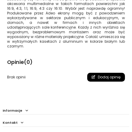
akcesoria multimedialne w takich formatach powierzchni jak
16:9, 4:3, 1:1, 16:9, 4:3 czy 16:10. Wybór jest naprawdę ogromny!
Produkowane przez Adeo ekrany mogą być z powodzeniem
wykorzystywane w sektorze publicznym i edukacyjnym, w
domach, a nawet w firmach i innych obiektach
udostępniających sale konferencyjne. Każdy z nich wyróżnia się
wygodnym, bezproblemowym montażem oraz może być
wyposażony w różne materiały projekcyjne. Całość umieszcza się
w wytrzymałych kasetach z aluminium w kolorze białym lub
czarnym.
Opinie
(0)
Brak opinii
Dodaj opinię
Informacje
Kontakt