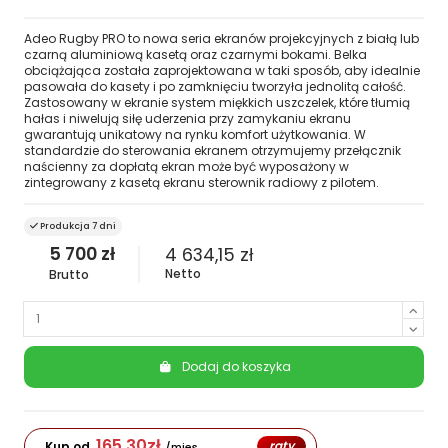
Adeo Rugby PRO to nowa seria ekranów projekcyjnych z białą lub
czarną aluminiową kasetą oraz czarnymi bokami. Belka
obciążająca została zaprojektowana w taki sposób, aby idealnie
pasowała do kasety i po zamknięciu tworzyła jednolitą całość.
Zastosowany w ekranie system miękkich uszczelek, które tłumią
hałas i niwelują siłę uderzenia przy zamykaniu ekranu
gwarantują unikatowy na rynku komfort użytkowania. W
standardzie do sterowania ekranem otrzymujemy przełącznik
naścienny za dopłatą ekran może być wyposażony w
zintegrowany z kasetą ekranu sterownik radiowy z pilotem.
Produkcja 7 dni
5 700 zł
4 634,15 zł
Netto
Brutto
Dodaj do koszyka
165,30
zł
raty
Kup od
/mies.