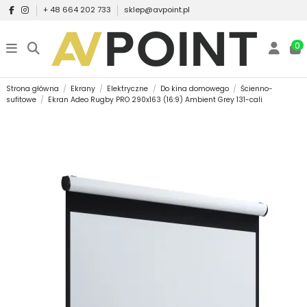
+ 48 664 202 733
sklep@avpoint.pl
0
Strona główna
Ekrany
Elektryczne
Do kina domowego
Ścienno-
sufitowe
Ekran Adeo Rugby PRO 290x163 (16:9) Ambient Grey 131-cali