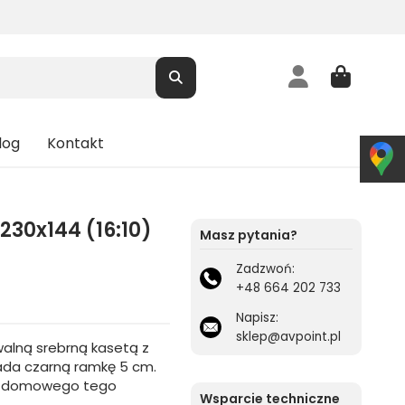
log
Kontakt
230x144 (16:10)
Masz pytania?
Zadzwoń:
+48 664 202 733
Napisz:
sklep@avpoint.pl
walną srebrną kasetą z
ada czarną ramkę 5 cm.
ina domowego tego
Wsparcie techniczne