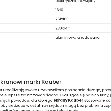
elektrycznie rozwijany
16:10
251x169
230x144
aluminiowa anodowana
ekranowi marki Kauber
er
umożliwiają swoim użytkownikom posiadanie dużego, prz
ele lepsze tło niż zwykła ściana. Ukazujące się na nich film
łównych powodów, dla którego
ekrany Kauber
stosowane są n
soby siedzące w ostatnich rzędach mogą bez problemu zapo
monitorów komputerowych czy telewizorów.