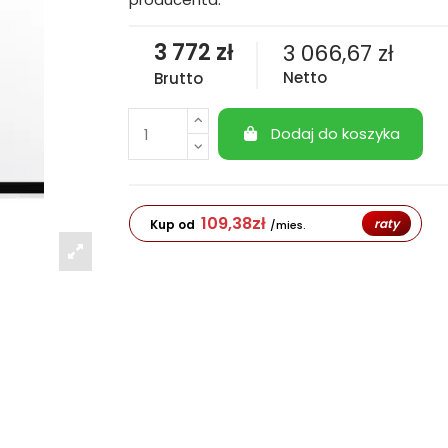
3 772 zł
3 066,67 zł
Netto
Brutto
Dodaj do koszyka
109,38
zł
raty
Kup od
/mies.