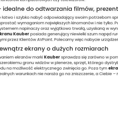
 – idealne do odtwarzania filmów, prezen
oże łatwo i szybko nabyć odpowiadający swoim potrzebom sp
e sprostać wymaganiom największych kinomanów i nie tylko. Pod
stemem napinaczy oraz wyjątkowo trwałą, uzyskaną w wynik
kranu Kauber
posiada generujący niewielki szum napęd rur
 przez Klientów AVPoint. Polecamy więc nabycie urządzeń z 
zewnątrz ekrany o dużych rozmiarach
owaniem ekranów marki
Kauber
sprawdza się zarówno w pomies
 szerokiemu gronu widzów w plenerze, sprzęt, którego dyst
du na możliwość elektrycznego zwinięcia go. Poza tym
ekr
dealnych warunkach nie naraża go na zniszczenie, a Ciebie –