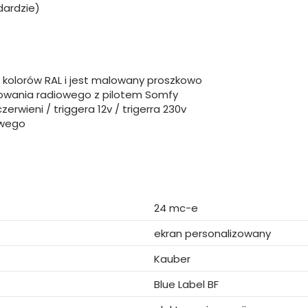
dardzie)
 kolorów RAL i jest malowany proszkowo
rowania radiowego z pilotem Somfy
wieni / triggera 12v / trigerra 230v
owego
24 mc-e
ekran personalizowany
Kauber
Blue Label BF