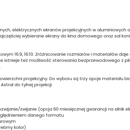
anych, elektrycznych ekranów projekcyjnych w aluminiowyc
ajczęściej wybierane ekrany do kina domowego oraz sal konfe
inowym 16:9, 16:10. Zróżnicowanie rozmiarów i materiałów daj
 ale istnieje też możliwość sterowania bezprzewodowego z pi
.
wierzchni projekcyjny. Do wyboru są trzy opcje materiału bia
stral do tylnej projekcji.
wijanie/zwijanie (opcja 60 miesięcznej gwarancji na silnik e
zględnieniem danego formatu
rurowym
ebrny kolor)