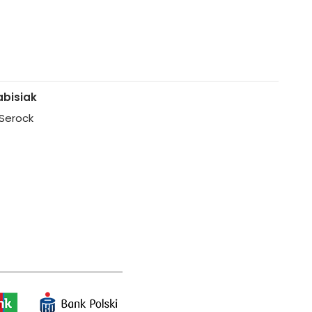
bisiak
, Serock