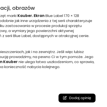
tacji, obrazów
rzęt marki
Kauber. Ekran
Blue Label 170 × 128
obnie jak inne urządzenia z tej serii charakteryzuje
u zastosowania w procesie produkcji sprzętu
owy, a wymiary jego powierzchni aktywnej
serii Blue Label, dostępnych w atrakcyjnej cenie.
zczeniach, jak i na zewnątrz. Jeśli więc lubisz
rybucję prowadzimy, na pewno Ci w tym pomoże. Jego
an Kauber
nie ulega łatwo uszkodzeniom, co sprawia,
 na konieczność nabycia kolejnego.
Dodaj opinię