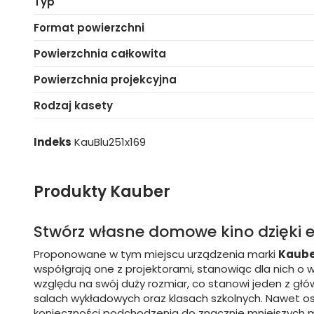
Typ
Format powierzchni
Powierzchnia całkowita
Powierzchnia projekcyjna
Rodzaj kasety
Indeks
KauBlu251x169
Produkty Kauber
Stwórz własne domowe kino dzięki 
Proponowane w tym miejscu urządzenia marki
Kaub
współgrają one z projektorami, stanowiąc dla nich o wi
względu na swój duży rozmiar, co stanowi jeden z g
salach wykładowych oraz klasach szkolnych. Nawet o
konieczności podchodzenia do znacznie mniejszych 