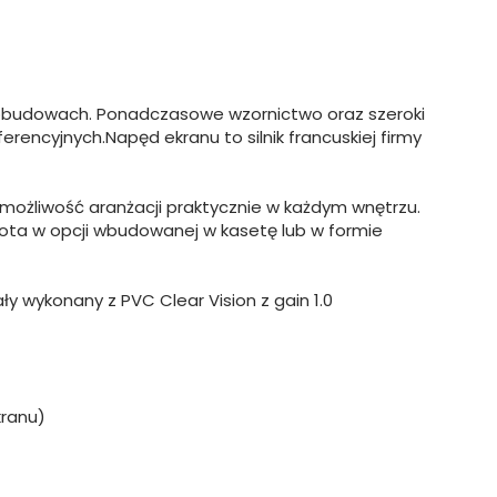
h obudowach. Ponadczasowe wzornictwo oraz szeroki
rencyjnych.Napęd ekranu to silnik francuskiej firmy
e możliwość aranżacji praktycznie w każdym wnętrzu.
lota w opcji wbudowanej w kasetę lub w formie
ły wykonany z PVC Clear Vision z gain 1.0
kranu)