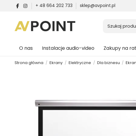
+ 48 664 202 733
sklep@avpoint.pl
O nas
Instalacje audio-video
Zakupy na ra
Strona główna
Ekrany
Elektryczne
Dla biznesu
Ekran