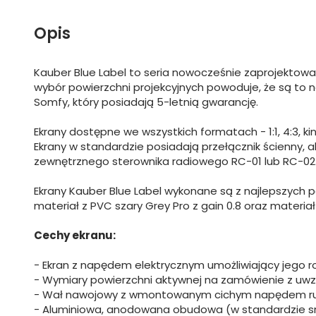
Opis
Kauber Blue Label to seria nowocześnie zaprojektow
wybór powierzchni projekcyjnych powoduje, że są to n
Somfy, który posiadają 5-letnią gwarancję.
Ekrany dostępne we wszystkich formatach - 1:1, 4:3, k
Ekrany w standardzie posiadają przełącznik ścienny,
zewnętrznego sterownika radiowego RC-01 lub RC-02
Ekrany Kauber Blue Label wykonane są z najlepszych po
materiał z PVC szary Grey Pro z gain 0.8 oraz materiał A
Cechy ekranu:
- Ekran z napędem elektrycznym umożliwiający jego roz
- Wymiary powierzchni aktywnej na zamówienie z uw
- Wał nawojowy z wmontowanym cichym napędem 
- Aluminiowa, anodowana obudowa (w standardzie sr