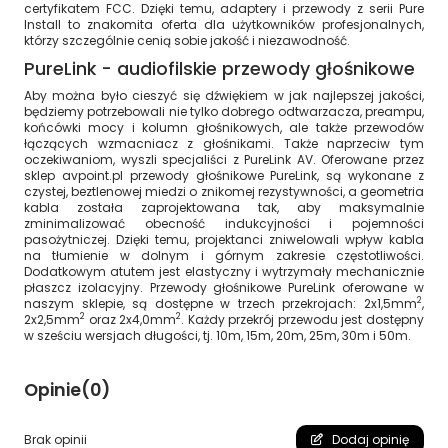
certyfikatem FCC. Dzięki temu, adaptery i przewody z serii Pure
Install to znakomita oferta dla użytkowników profesjonalnych,
którzy szczególnie cenią sobie jakość i niezawodność.
PureLink - audiofilskie przewody głośnikowe
Aby można było cieszyć się dźwiękiem w jak najlepszej jakości,
będziemy potrzebowali nie tylko dobrego odtwarzacza, preampu,
końcówki mocy i kolumn głośnikowych, ale także przewodów
łączących wzmacniacz z głośnikami. Także naprzeciw tym
oczekiwaniom, wyszli specjaliści z PureLink AV. Oferowane przez
sklep avpoint.pl przewody głośnikowe PureLink, są wykonane z
czystej, beztlenowej miedzi o znikomej rezystywności, a geometria
kabla została zaprojektowana tak, aby maksymalnie
zminimalizować obecność indukcyjności i pojemności
pasożytniczej. Dzięki temu, projektanci zniwelowali wpływ kabla
na tłumienie w dolnym i górnym zakresie częstotliwości.
Dodatkowym atutem jest elastyczny i wytrzymały mechanicznie
płaszcz izolacyjny. Przewody głośnikowe PureLink oferowane w
2
naszym sklepie, są dostępne w trzech przekrojach: 2x1,5mm
,
2
2
2x2,5mm
oraz 2x4,0mm
. Każdy przekrój przewodu jest dostępny
w sześciu wersjach długości, tj. 10m, 15m, 20m, 25m, 30m i 50m.
Opinie
(0)
Brak opinii
Dodaj opinię