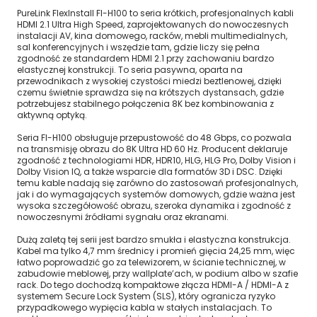
PureLink FlexInstall FI-H100 to seria krótkich, profesjonalnych kabli
HDMI 2.1 Ultra High Speed, zaprojektowanych do nowoczesnych
instalacji AV, kina domowego, racków, mebli multimedialnych,
sal konferencyjnych i wszędzie tam, gdzie liczy się pełna
zgodność ze standardem HDMI 2.1 przy zachowaniu bardzo
elastycznej konstrukcji. To seria pasywna, oparta na
przewodnikach z wysokiej czystości miedzi beztlenowej, dzięki
czemu świetnie sprawdza się na krótszych dystansach, gdzie
potrzebujesz stabilnego połączenia 8K bez kombinowania z
aktywną optyką.
Seria FI-H100 obsługuje przepustowość do 48 Gbps, co pozwala
na transmisję obrazu do 8K Ultra HD 60 Hz. Producent deklaruje
zgodność z technologiami HDR, HDR10, HLG, HLG Pro, Dolby Vision i
Dolby Vision IQ, a także wsparcie dla formatów 3D i DSC. Dzięki
temu kable nadają się zarówno do zastosowań profesjonalnych,
jak i do wymagających systemów domowych, gdzie ważna jest
wysoka szczegółowość obrazu, szeroka dynamika i zgodność z
nowoczesnymi źródłami sygnału oraz ekranami.
Dużą zaletą tej serii jest bardzo smukła i elastyczna konstrukcja.
Kabel ma tylko 4,7 mm średnicy i promień gięcia 24,25 mm, więc
łatwo poprowadzić go za telewizorem, w ścianie technicznej, w
zabudowie meblowej, przy wallplate’ach, w podium albo w szafie
rack. Do tego dochodzą kompaktowe złącza HDMI-A / HDMI-A z
systemem Secure Lock System (SLS), który ogranicza ryzyko
przypadkowego wypięcia kabla w stałych instalacjach. To