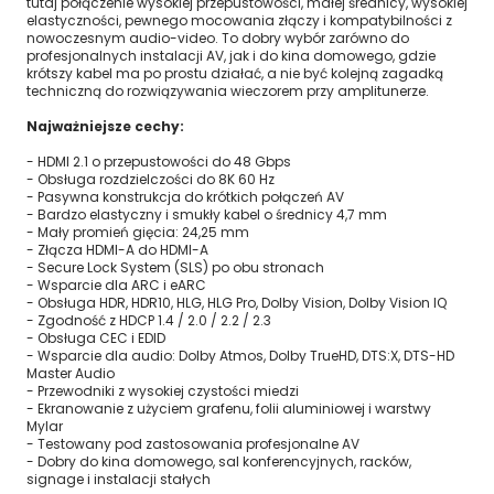
tutaj połączenie wysokiej przepustowości, małej średnicy, wysokiej
elastyczności, pewnego mocowania złączy i kompatybilności z
nowoczesnym audio-video. To dobry wybór zarówno do
profesjonalnych instalacji AV, jak i do kina domowego, gdzie
krótszy kabel ma po prostu działać, a nie być kolejną zagadką
techniczną do rozwiązywania wieczorem przy amplitunerze.
Najważniejsze cechy:
- HDMI 2.1 o przepustowości do 48 Gbps
- Obsługa rozdzielczości do 8K 60 Hz
- Pasywna konstrukcja do krótkich połączeń AV
- Bardzo elastyczny i smukły kabel o średnicy 4,7 mm
- Mały promień gięcia: 24,25 mm
- Złącza HDMI-A do HDMI-A
- Secure Lock System (SLS) po obu stronach
- Wsparcie dla ARC i eARC
- Obsługa HDR, HDR10, HLG, HLG Pro, Dolby Vision, Dolby Vision IQ
- Zgodność z HDCP 1.4 / 2.0 / 2.2 / 2.3
- Obsługa CEC i EDID
- Wsparcie dla audio: Dolby Atmos, Dolby TrueHD, DTS:X, DTS-HD
Master Audio
- Przewodniki z wysokiej czystości miedzi
- Ekranowanie z użyciem grafenu, folii aluminiowej i warstwy
Mylar
- Testowany pod zastosowania profesjonalne AV
- Dobry do kina domowego, sal konferencyjnych, racków,
signage i instalacji stałych