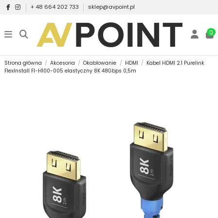
+ 48 664 202 733
sklep@avpoint.pl
0
Strona główna
Akcesoria
Okablowanie
HDMI
Kabel HDMI 2.1 Purelink
FlexInstall FI-H100-005 elastyczny 8K 48Gbps 0,5m