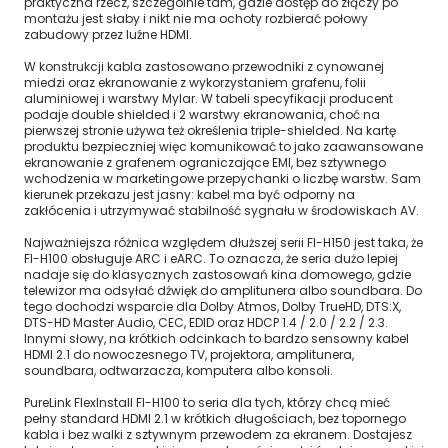
praktyczna rzecz, szczególnie tam, gdzie dostęp do złączy po
montażu jest słaby i nikt nie ma ochoty rozbierać połowy
zabudowy przez luźne HDMI.
W konstrukcji kabla zastosowano przewodniki z cynowanej
miedzi oraz ekranowanie z wykorzystaniem grafenu, folii
aluminiowej i warstwy Mylar. W tabeli specyfikacji producent
podaje double shielded i 2 warstwy ekranowania, choć na
pierwszej stronie używa też określenia triple-shielded. Na kartę
produktu bezpieczniej więc komunikować to jako zaawansowane
ekranowanie z grafenem ograniczające EMI, bez sztywnego
wchodzenia w marketingowe przepychanki o liczbę warstw. Sam
kierunek przekazu jest jasny: kabel ma być odporny na
zakłócenia i utrzymywać stabilność sygnału w środowiskach AV.
Najważniejsza różnica względem dłuższej serii FI-H150 jest taka, że
FI-H100 obsługuje ARC i eARC. To oznacza, że seria dużo lepiej
nadaje się do klasycznych zastosowań kina domowego, gdzie
telewizor ma odsyłać dźwięk do amplitunera albo soundbara. Do
tego dochodzi wsparcie dla Dolby Atmos, Dolby TrueHD, DTS:X,
DTS-HD Master Audio, CEC, EDID oraz HDCP 1.4 / 2.0 / 2.2 / 2.3.
Innymi słowy, na krótkich odcinkach to bardzo sensowny kabel
HDMI 2.1 do nowoczesnego TV, projektora, amplitunera,
soundbara, odtwarzacza, komputera albo konsoli.
PureLink FlexInstall FI-H100 to seria dla tych, którzy chcą mieć
pełny standard HDMI 2.1 w krótkich długościach, bez topornego
kabla i bez walki z sztywnym przewodem za ekranem. Dostajesz