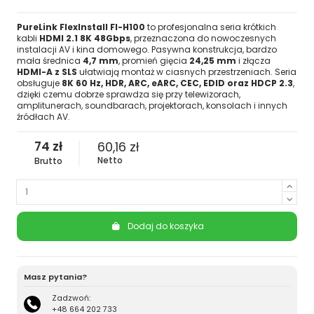
PureLink FlexInstall FI-H100
to profesjonalna seria krótkich
kabli
HDMI 2.1 8K 48Gbps
, przeznaczona do nowoczesnych
instalacji AV i kina domowego. Pasywna konstrukcja, bardzo
mała średnica
4,7 mm
, promień gięcia
24,25 mm
i złącza
HDMI-A z SLS
ułatwiają montaż w ciasnych przestrzeniach. Seria
obsługuje
8K 60 Hz, HDR, ARC, eARC, CEC, EDID oraz HDCP 2.3
,
dzięki czemu dobrze sprawdza się przy telewizorach,
amplitunerach, soundbarach, projektorach, konsolach i innych
źródłach AV.
74 zł
60,16 zł
Netto
Brutto
Dodaj do koszyka
Masz pytania?
Zadzwoń:
+48 664 202 733