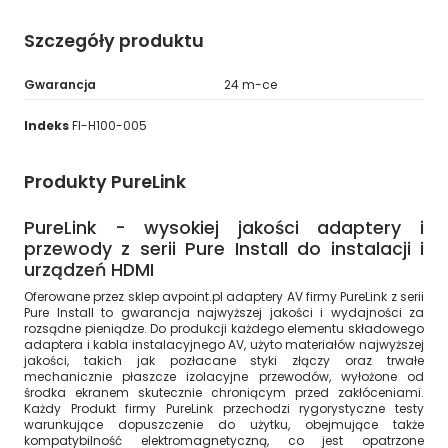
Szczegóły produktu
Gwarancja
24 m-ce
Indeks
FI-H100-005
Produkty PureLink
PureLink - wysokiej jakości adaptery i
przewody z serii Pure Install do instalacji i
urządzeń HDMI
Oferowane przez sklep avpoint.pl adaptery AV firmy PureLink z serii
Pure Install to gwarancja najwyższej jakości i wydajności za
rozsądne pieniądze. Do produkcji każdego elementu składowego
adaptera i kabla instalacyjnego AV, użyto materiałów najwyższej
jakości, takich jak pozłacane styki złączy oraz trwałe
mechanicznie płaszcze izolacyjne przewodów, wyłożone od
środka ekranem skutecznie chroniącym przed zakłóceniami.
Każdy Produkt firmy PureLink przechodzi rygorystyczne testy
warunkujące dopuszczenie do użytku, obejmujące także
kompatybilność elektromagnetyczną, co jest opatrzone