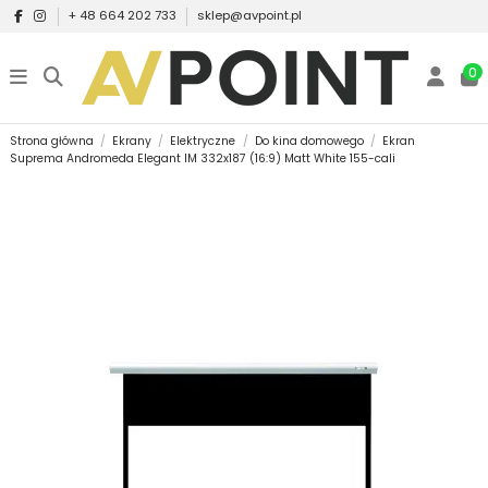
+ 48 664 202 733
sklep@avpoint.pl
0
Strona główna
Ekrany
Elektryczne
Do kina domowego
Ekran
Suprema Andromeda Elegant IM 332x187 (16:9) Matt White 155-cali