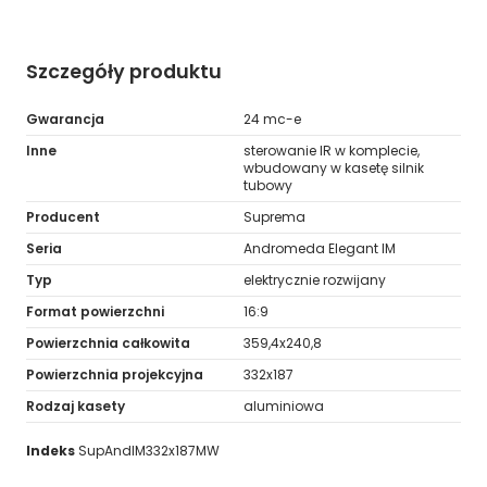
Szczegóły produktu
Gwarancja
24 mc-e
Inne
sterowanie IR w komplecie,
wbudowany w kasetę silnik
tubowy
Producent
Suprema
Seria
Andromeda Elegant IM
Typ
elektrycznie rozwijany
Format powierzchni
16:9
Powierzchnia całkowita
359,4x240,8
Powierzchnia projekcyjna
332x187
Rodzaj kasety
aluminiowa
Indeks
SupAndIM332x187MW