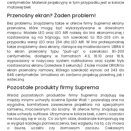
centymetrów. Materiał projekcyjny w tym przypadku jest w kolorze
matowej bieli.
Przenośny ekran? Żaden problem!
Bez problemu znajdziemy także w ofercie firmy Suprema ekrany
przenośne, które mogą być wykorzystywane w dowolnym
miejscu. Modele LEO oraz LEO AIR należą do linii ekonomicznej i
rozstawiane są na trójnogu. Ich szerokość to 152-203 cm w
przypadku wersji LEO oraz 234 dla LEO AIR. W linii profesjonalnej
także znajdziemy dwa ekrany, różniące się możliwościami. LIBRA X
to ekran przenośny typu “pull-up” o szerokości 81-203
centymetrów, dostępny w formatach 4:3, 16:10 oraz 16:9,
wyposażony w nożycowy system rozkładania oraz szybki tryb
rozstawiania ekranu (zaledwie 3 sekundy). Z kolei model ORION to
ekran przenośny ramowy, którego szerokość wynosi od 243 do
646 centymetrów. Umożliwia on zarówno projekcję przednią, jak i
wsteczną.
Pozostałe produkty firmy Suprema
Wśród pozostałych produktów firmy Suprema znajdują się
między innymi uchwyty ścienne Spider Wall – pozwalają one na
wygodne, komfortowe zawieszenie projektora na specjalnym
ramieniu, mocowanym do ściany. W ofercie firmy znajdują się
także uchwyty sufitowe. Utrzymane w kolorze bieli, czerni i szarości
nie rzucają się w oczy. Co za tym idzie, doskonale komponują się
w wygląd każdego pomieszczenia, bez względu na to, czy mowa
o biurze, uczelni czy domowym zaciszu. Ciekawym