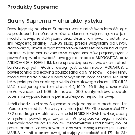
Produkty Suprema
Ekrany Suprema – charakterystyka
Decydując się na ekran Suprema, warto mieć świadomość tego,
że producent ten oferuje zarówno ekrany rozwijane ręcznie, jak i
modele rozwijane elektrycznie oraz ekrany ramowe. Te ostatnie z
linii rezydencjonalnej TAURUS służą przede wszystkim do użytku
domowego, umożliwiając komfortowe seanse filmowe na dużym
ekranie. Wśród elektrycznie rozwijanych ekranów projekcyjnych z
pewnością warto zwrócić uwagę na modele ANDROMEDA oraz
ANDROMEDA ELEGANT IM, które sprawdzą się we wszelkich salach
konferencyjnych. Godny uwagi jest także model AQUARIUS, z
powierzchnią projekcyjną opuszczaną do 5 metrów – dzięki temu
model ten nadaje się do bardzo wysokich pomieszczeń. Nie brak
też w pełni profesjonalnego, wielkoformatowego ekranu HERKULES
MAXI, dostępnego w formatach 4:2, 16:10 i 16:9. Jego szerokość
może wynosić od 508 do nawet 1000 centymetrów, pozwala
zatem na wyposażanie w pełni profesjonalnej sali kinowej.
Jeżeli chodzi o ekrany Suprema rozwijane ręcznie, producent ten
oferuje trzy modele. Pierwszym z nich jest FENIKS o szerokości 171-
282 cm, drugim – bliźniaczy model FENIKS ELEGANT, wzbogacony
o system powolnego zwijania. W przypadku tego modelu
szerokość wynosi od 171 do 266 centymetrów. Oba należą do linii
profesjonalnej. Zdecydowanie tańszym rozwiązaniem jest LUPUS
MANUAL z linii ekonomicznej, oferujący szerokość od 171 do 234