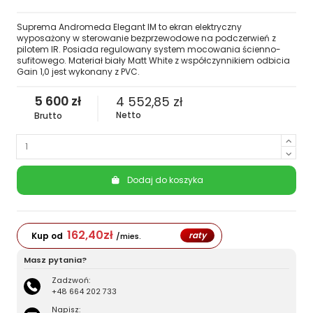
Suprema Andromeda Elegant IM to ekran elektryczny
wyposażony w sterowanie bezprzewodowe na podczerwień z
pilotem IR. Posiada regulowany system mocowania ścienno-
sufitowego. Materiał biały Matt White z współczynnikiem odbicia
Gain 1,0 jest wykonany z PVC.
5 600 zł
4 552,85 zł
Netto
Brutto
Dodaj do koszyka
162,40
zł
raty
Kup od
/mies.
Masz pytania?
Zadzwoń:
+48 664 202 733
Napisz: