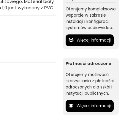
itowego. Materiał biały
 1,0 jest wykonany z PVC.
Oferujemy kompleksowe
wsparcie w zakresie
instalacji i konfiguracji
systemów audio-video.
Więcej informacji
Płatności odroczone
Oferujemy możliwość
skorzystania z płatności
odroczonych dla szkół i
instytucji publicznych.
Więcej informacji