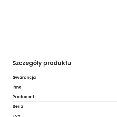
Matt Grey HD (tylko w formacie 16:9)
Możliwość współpracy z (opcjonalnie):
Sterowanie RF
Power Synchro Relay
Wireless trigger System
Odbiornik/Pilot 4 kanałowego sterowania RF
Przełącznik ścienny
Szczegóły produktu
Gwarancja
Inne
Producent
Seria
Typ