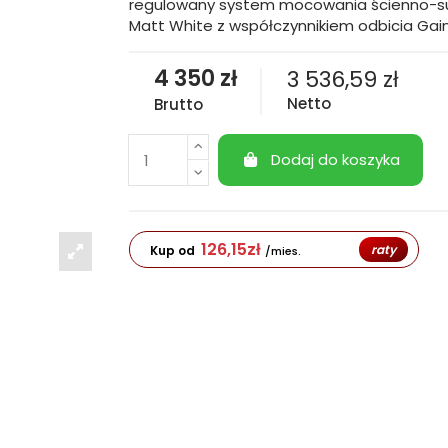
regulowany system mocowania ścienno-suf
Matt White z współczynnikiem odbicia Gain
4 350 zł
3 536,59 zł
Netto
Brutto
Dodaj do koszyka
126,15
zł
raty
Kup od
/mies.