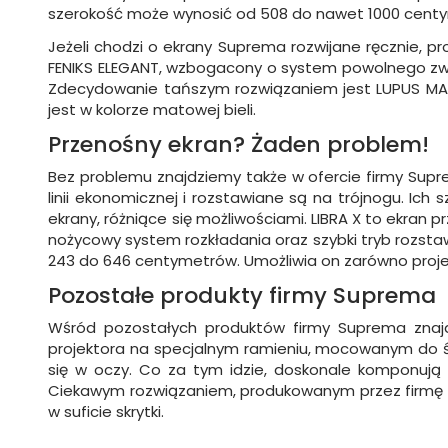
szerokość może wynosić od 508 do nawet 1000 centym
Jeżeli chodzi o ekrany Suprema rozwijane ręcznie, pr
FENIKS ELEGANT, wzbogacony o system powolnego zwij
Zdecydowanie tańszym rozwiązaniem jest LUPUS MANUA
jest w kolorze matowej bieli.
Przenośny ekran? Żaden problem!
Bez problemu znajdziemy także w ofercie firmy Sup
linii ekonomicznej i rozstawiane są na trójnogu. Ich
ekrany, różniące się możliwościami. LIBRA X to ekran 
nożycowy system rozkładania oraz szybki tryb rozsta
243 do 646 centymetrów. Umożliwia on zarówno projekc
Pozostałe produkty firmy Suprema
Wśród pozostałych produktów firmy Suprema znajd
projektora na specjalnym ramieniu, mocowanym do ścia
się w oczy. Co za tym idzie, doskonale komponują
Ciekawym rozwiązaniem, produkowanym przez firmę S
w suficie skrytki.