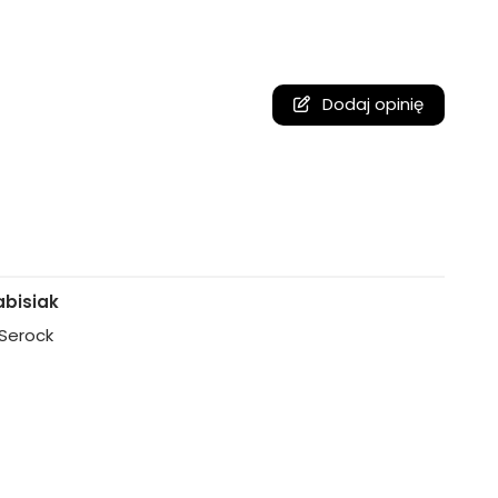
Dodaj opinię
bisiak
, Serock