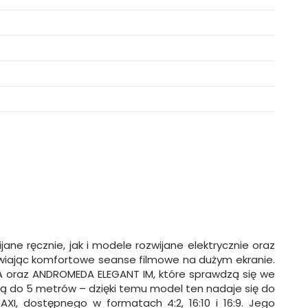
e ręcznie, jak i modele rozwijane elektrycznie oraz
iwiając komfortowe seanse filmowe na dużym ekranie.
A oraz ANDROMEDA ELEGANT IM, które sprawdzą się we
ną do 5 metrów – dzięki temu model ten nadaje się do
XI, dostępnego w formatach 4:2, 16:10 i 16:9. Jego