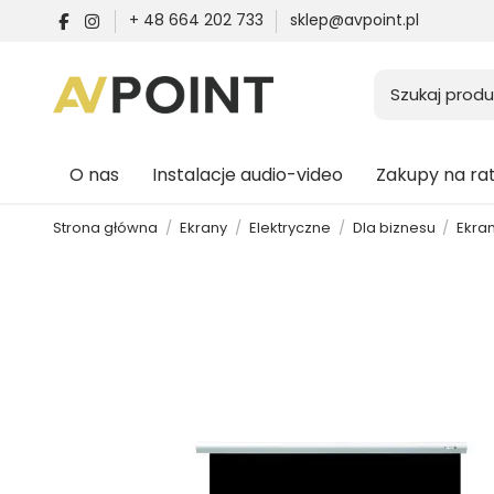
+ 48 664 202 733
sklep@avpoint.pl
O nas
Instalacje audio-video
Zakupy na ra
Strona główna
Ekrany
Elektryczne
Dla biznesu
Ekra