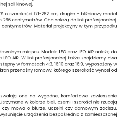
j sali kinowej.
KS o szerokości 171-282 cm, drugim – bliźniaczy model
66 centymetrów. Oba należą do linii profesjonalnej.
4 centymetrów. Materiał projekcyjny w tym przypadku
owolnym miejscu. Modele LEO oraz LEO AIR należą do
 LEO AIR. W linii profesjonalnej także znajdziemy dwa
ostępny w formatach 4:3, 16:10 oraz 16:9, wyposażony w
 ekran przenośny ramowy, którego szerokość wynosi od
pozwalają one na wygodne, komfortowe zawieszenie
zymane w kolorze bieli, czerni i szarości nie rzucają
, czy mowa o biurze, uczelni czy domowym zaciszu.
wysunięcie urządzenia bezpośrednio z zamieszczonej