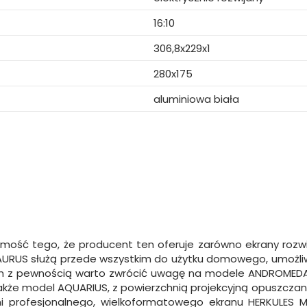
16:10
306,8x229x1
280x175
aluminiowa biała
a
ość tego, że producent ten oferuje zarówno ekrany rozwijan
j TAURUS służą przede wszystkim do użytku domowego, umożl
ych z pewnością warto zwrócić uwagę na modele ANDROMED
także model AQUARIUS, z powierzchnią projekcyjną opuszcza
 profesjonalnego, wielkoformatowego ekranu HERKULES MA