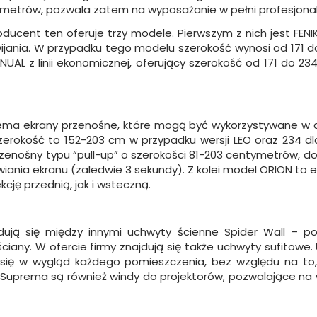
etrów, pozwala zatem na wyposażanie w pełni profesjonalne
oducent ten oferuje trzy modele. Pierwszym z nich jest FENI
ania. W przypadku tego modelu szerokość wynosi od 171 do 2
L z linii ekonomicznej, oferujący szerokość od 171 do 23
rema ekrany przenośne, które mogą być wykorzystywane w d
 szerokość to 152-203 cm w przypadku wersji LEO oraz 234 dla
przenośny typu “pull-up” o szerokości 81-203 centymetrów, d
wiania ekranu (zaledwie 3 sekundy). Z kolei model ORION to
ję przednią, jak i wsteczną.
ują się między innymi uchwyty ścienne Spider Wall – 
ny. W ofercie firmy znajdują się także uchwyty sufitowe. Utr
 się w wygląd każdego pomieszczenia, bez względu na to
uprema są również windy do projektorów, pozwalające na 