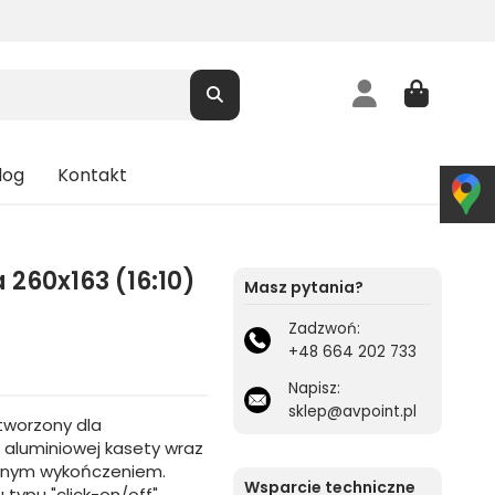
log
Kontakt
60x163 (16:10)
Masz pytania?
Zadzwoń:
+48 664 202 733
Napisz:
sklep@avpoint.pl
tworzony dla
 aluminiowej kasety wraz
yjnym wykończeniem.
Wsparcie techniczne
ypu "click-on/off".