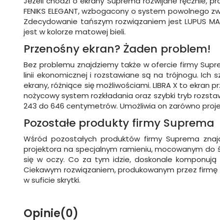
Jeżeli chodzi o ekrany Suprema rozwijane ręcznie, pr
FENIKS ELEGANT, wzbogacony o system powolnego zwij
Zdecydowanie tańszym rozwiązaniem jest LUPUS MANUA
jest w kolorze matowej bieli.
Przenośny ekran? Żaden problem!
Bez problemu znajdziemy także w ofercie firmy Sup
linii ekonomicznej i rozstawiane są na trójnogu. Ich
ekrany, różniące się możliwościami. LIBRA X to ekran 
nożycowy system rozkładania oraz szybki tryb rozsta
243 do 646 centymetrów. Umożliwia on zarówno projekc
Pozostałe produkty firmy Suprema
Wśród pozostałych produktów firmy Suprema znajd
projektora na specjalnym ramieniu, mocowanym do ścia
się w oczy. Co za tym idzie, doskonale komponują
Ciekawym rozwiązaniem, produkowanym przez firmę S
w suficie skrytki.
Opinie
(0)