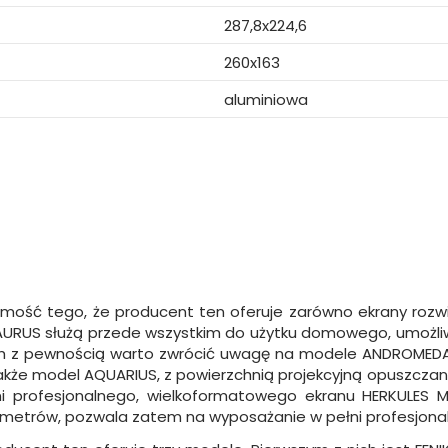
287,8x224,6
260x163
aluminiowa
a
ość tego, że producent ten oferuje zarówno ekrany rozwijan
j TAURUS służą przede wszystkim do użytku domowego, umożl
ych z pewnością warto zwrócić uwagę na modele ANDROMED
także model AQUARIUS, z powierzchnią projekcyjną opuszcza
 profesjonalnego, wielkoformatowego ekranu HERKULES MA
etrów, pozwala zatem na wyposażanie w pełni profesjonalne