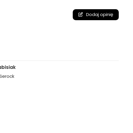
Dodaj opinię
bisiak
, Serock