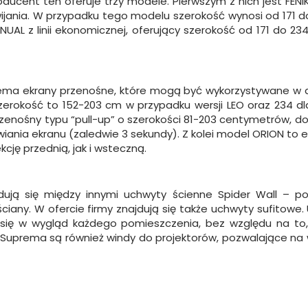
oducent ten oferuje trzy modele. Pierwszym z nich jest FENI
ania. W przypadku tego modelu szerokość wynosi od 171 do 2
L z linii ekonomicznej, oferujący szerokość od 171 do 23
rema ekrany przenośne, które mogą być wykorzystywane w d
 szerokość to 152-203 cm w przypadku wersji LEO oraz 234 dla
przenośny typu “pull-up” o szerokości 81-203 centymetrów, d
wiania ekranu (zaledwie 3 sekundy). Z kolei model ORION to
ję przednią, jak i wsteczną.
ują się między innymi uchwyty ścienne Spider Wall – 
ny. W ofercie firmy znajdują się także uchwyty sufitowe. Utr
 się w wygląd każdego pomieszczenia, bez względu na to
uprema są również windy do projektorów, pozwalające na 