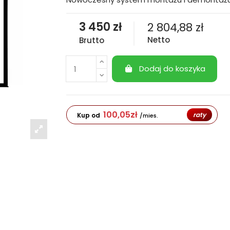
3 450 zł
2 804,88 zł
Netto
Brutto
Dodaj do koszyka
100,05
zł
raty
Kup od
/mies.