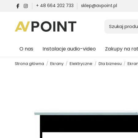
+ 48 664 202 733
sklep@avpoint.pl
O nas
Instalacje audio-video
Zakupy na ra
Strona główna
Ekrany
Elektryczne
Dla biznesu
Ekra