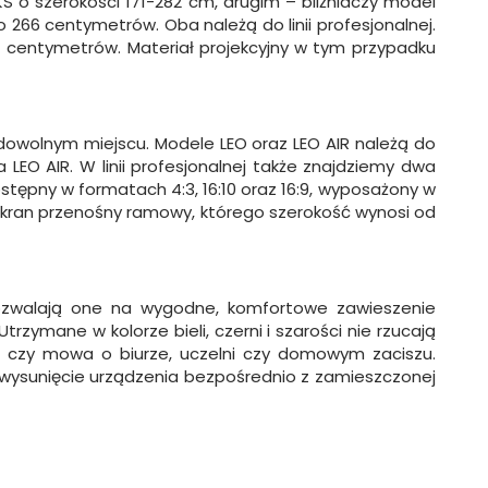
KS o szerokości 171-282 cm, drugim – bliźniaczy model
66 centymetrów. Oba należą do linii profesjonalnej.
4 centymetrów. Materiał projekcyjny w tym przypadku
owolnym miejscu. Modele LEO oraz LEO AIR należą do
 LEO AIR. W linii profesjonalnej także znajdziemy dwa
ostępny w formatach 4:3, 16:10 oraz 16:9, wyposażony w
 ekran przenośny ramowy, którego szerokość wynosi od
pozwalają one na wygodne, komfortowe zawieszenie
zymane w kolorze bieli, czerni i szarości nie rzucają
, czy mowa o biurze, uczelni czy domowym zaciszu.
wysunięcie urządzenia bezpośrednio z zamieszczonej