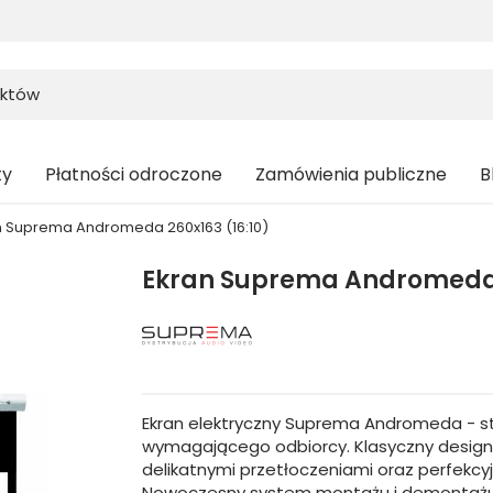
ty
Płatności odroczone
Zamówienia publiczne
B
n Suprema Andromeda 260x163 (16:10)
Ekran Suprema Andromeda 2
Ekran elektryczny Suprema Andromeda - s
wymagającego odbiorcy. Klasyczny design
delikatnymi przetłoczeniami oraz perfekc
Nowoczesny system montażu i demontażu t