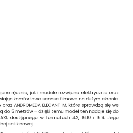
e ręcznie, jak i modele rozwijane elektrycznie oraz
iwiając komfortowe seanse filmowe na dużym ekranie.
A oraz ANDROMEDA ELEGANT IM, które sprawdzą się we
ną do 5 metrów – dzięki temu model ten nadaje się do
XI, dostępnego w formatach 4:2, 16:10 i 16:9. Jego
j sali kinowej.