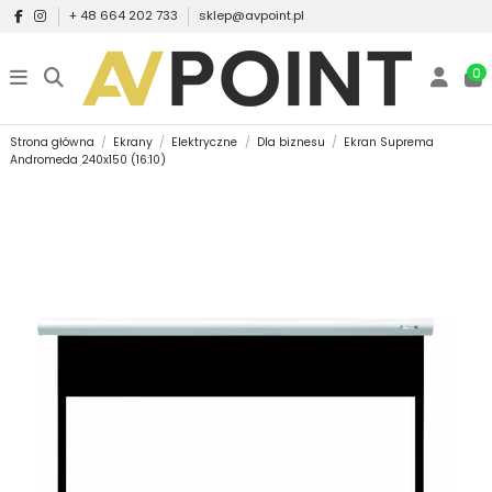
+ 48 664 202 733
sklep@avpoint.pl
0
Strona główna
Ekrany
Elektryczne
Dla biznesu
Ekran Suprema
Andromeda 240x150 (16:10)