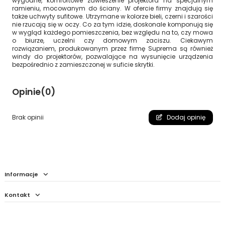
wygodne, komfortowe zawieszenie projektora na specjalnym
ramieniu, mocowanym do ściany. W ofercie firmy znajdują się
także uchwyty sufitowe. Utrzymane w kolorze bieli, czerni i szarości
nie rzucają się w oczy. Co za tym idzie, doskonale komponują się
w wygląd każdego pomieszczenia, bez względu na to, czy mowa
o biurze, uczelni czy domowym zaciszu. Ciekawym
rozwiązaniem, produkowanym przez firmę Suprema są również
windy do projektorów, pozwalające na wysunięcie urządzenia
bezpośrednio z zamieszczonej w suficie skrytki.
Opinie
(0)
Brak opinii
Dodaj opinię
Informacje
Kontakt