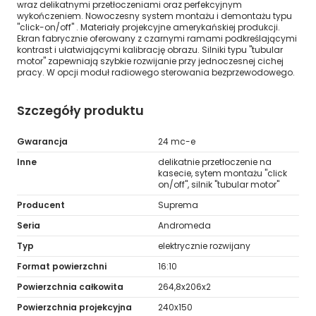
wraz delikatnymi przetłoczeniami oraz perfekcyjnym
wykończeniem. Nowoczesny system montażu i demontażu typu
"click-on/off" . Materiały projekcyjne amerykańskiej produkcji.
Ekran fabrycznie oferowany z czarnymi ramami podkreślającymi
kontrast i ułatwiającymi kalibrację obrazu. Silniki typu "tubular
motor" zapewniają szybkie rozwijanie przy jednoczesnej cichej
pracy. W opcji moduł radiowego sterowania bezprzewodowego.
Szczegóły produktu
Gwarancja
24 mc-e
Inne
delikatnie przetłoczenie na
kasecie, sytem montażu "click
on/off", silnik "tubular motor"
Producent
Suprema
Seria
Andromeda
Typ
elektrycznie rozwijany
Format powierzchni
16:10
Powierzchnia całkowita
264,8x206x2
Powierzchnia projekcyjna
240x150