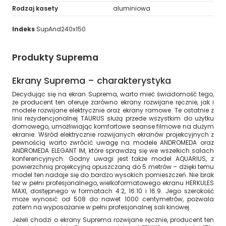
Rodzaj kasety
aluminiowa
Indeks
SupAnd240x150
Produkty Suprema
Ekrany Suprema – charakterystyka
Decydując się na ekran Suprema, warto mieć świadomość tego,
że producent ten oferuje zarówno ekrany rozwijane ręcznie, jak i
modele rozwijane elektrycznie oraz ekrany ramowe. Te ostatnie z
linii rezydencjonalnej TAURUS służą przede wszystkim do użytku
domowego, umożliwiając komfortowe seanse filmowe na dużym
ekranie. Wśród elektrycznie rozwijanych ekranów projekcyjnych z
pewnością warto zwrócić uwagę na modele ANDROMEDA oraz
ANDROMEDA ELEGANT IM, które sprawdzą się we wszelkich salach
konferencyjnych. Godny uwagi jest także model AQUARIUS, z
powierzchnią projekcyjną opuszczaną do 5 metrów – dzięki temu
model ten nadaje się do bardzo wysokich pomieszczeń. Nie brak
też w pełni profesjonalnego, wielkoformatowego ekranu HERKULES
MAXI, dostępnego w formatach 4:2, 16:10 i 16:9. Jego szerokość
może wynosić od 508 do nawet 1000 centymetrów, pozwala
zatem na wyposażanie w pełni profesjonalnej sali kinowej.
Jeżeli chodzi o ekrany Suprema rozwijane ręcznie, producent ten