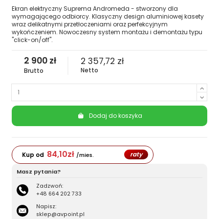
Ekran elektryczny Suprema Andromeda - stworzony dla
wymagającego odbiorcy. Klasyczny design aluminiowej kasety
wraz delikatnymi przetłoczeniami oraz perfekcyjnym
wykończeniem. Nowoczesny system montażu i demontażu typu
"click-on/off".
2 900 zł
2 357,72 zł
Netto
Brutto
Dodaj do koszyka
84,10
zł
raty
Kup od
/mies.
Masz pytania?
Zadzwoń:
+48 664 202 733
Napisz:
sklep@avpoint.pl