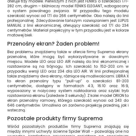
oferuje trzy modele. Pierwszym z nich jest FENIKS o szerokości 171-
282 cm, drugim – bliźniaczy model FENIKS ELEGANT, wzbogacony
o system powolnego zwijania. W przypadku tego modelu
szerokość wynosi od 171 do 266 centymetrów. Oba należą do linii
profesjonalnej. Zdecydowanie tańszym rozwiązaniem jest LUPUS
MANUAL z linii ekonomicznej, oferujący szerokość od 171 do 234
centymetrów. Materiał projekcyjny w tym przypadku jest w kolorze
matowej bieli.
Przenośny ekran? Żaden problem!
Bez problemu znajdziemy także w ofercie firmy Suprema ekrany
przenośne, które mogą być wykorzystywane w dowolnym
miejscu. Modele LEO oraz LEO AIR należą do linii ekonomicznej i
rozstawiane są na trójnogu. Ich szerokość to 152-203 cm w
przypadku wersji LEO oraz 234 dla LEO AIR. W linii profesjonalnej
także znajdziemy dwa ekrany, różniące się możliwościami. LIBRA X
to ekran przenośny typu “pull-up” o szerokości 81-203
centymetrów, dostępny w formatach 4:3, 16:10 oraz 16:9,
wyposażony w nożycowy system rozkładania oraz szybki tryb
rozstawiania ekranu (zaledwie 3 sekundy). Z kolei model ORION to
ekran przenośny ramowy, którego szerokość wynosi od 243 do
646 centymetrów. Umożliwia on zarówno projekcję przednią, jak i
wsteczną.
Pozostałe produkty firmy Suprema
Wśród pozostałych produktów firmy Suprema znajdują się
między innymi uchwyty ścienne Spider Wall – pozwalają one na