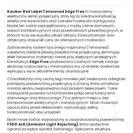
Kauber Red Label Tensioned Edge Free
to nowoczesny
elektryczny ekran projekcyjny, który łączy solidną konstrukcję,
estetyczne wzornictwo oraz szerokie możliwości konfiguracji.
Model ten został zaprojektowany z myślą o kinie domowym,
salach konferencyjnych oraz przestrzeniach prezentacyjnych, w
których liczy się wysoka jakość obrazu, funkcjonalność oraz
atrakcyjny stosunek ceny do oferowanych możliwości.
Zastosowany system bocznego napinania (Tensioned)
zapewnia idealnie płaską powierzchnię projekcyjną, eliminując
efekt falowania materiału nawet przy większych przekątnych.
Konstrukcja
Edge Free
, pozbawiona czarnych ramek, nadaje
ekranowi nowoczesny i minimalistyczny charakter, doskonale
wpisujący się w aktualne trendy aranżacyjne.
Charakterystyczną cechą tego modelu jest zwiększona odległość
pomiędzy powierzchnią projekcyjną a ścianą, która umożliwia
montaż ekranu bezpośrednio nad płaskim telewizorem. Takie
rozwiązanie pozwala na komfortowe połączenie funkcji kina
domowego oraz klasycznego TV w jednym miejscu, bez
kompromisów estetycznych i instalacyjnych. Ekran może być
opuszczany przed telewizorem, zachowując pełną
funkcjonalność obu urządzeń.
Ekran może zostać wyposażony w zaawansowaną powierzchnię
F3DD ALR (Ambient Light Rejecting)
, która skutecznie
ogranicza wpływ światła zastanego. Specjalna struktura