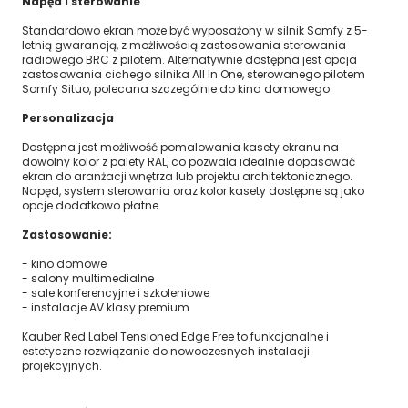
Napęd i sterowanie
Standardowo ekran może być wyposażony w silnik Somfy z 5-
letnią gwarancją, z możliwością zastosowania sterowania
radiowego BRC z pilotem. Alternatywnie dostępna jest opcja
zastosowania cichego silnika All In One, sterowanego pilotem
Somfy Situo, polecana szczególnie do kina domowego.
Personalizacja
Dostępna jest możliwość pomalowania kasety ekranu na
dowolny kolor z palety RAL, co pozwala idealnie dopasować
ekran do aranżacji wnętrza lub projektu architektonicznego.
Napęd, system sterowania oraz kolor kasety dostępne są jako
opcje dodatkowo płatne.
Zastosowanie:
- kino domowe
- salony multimedialne
- sale konferencyjne i szkoleniowe
- instalacje AV klasy premium
Kauber Red Label Tensioned Edge Free to funkcjonalne i
estetyczne rozwiązanie do nowoczesnych instalacji
projekcyjnych.