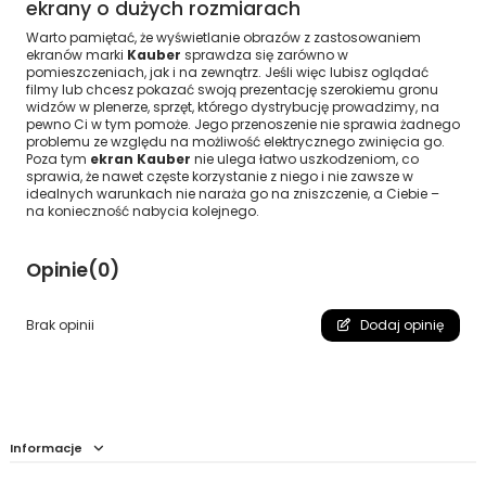
ekrany o dużych rozmiarach
Warto pamiętać, że wyświetlanie obrazów z zastosowaniem
ekranów marki
Kauber
sprawdza się zarówno w
pomieszczeniach, jak i na zewnątrz. Jeśli więc lubisz oglądać
filmy lub chcesz pokazać swoją prezentację szerokiemu gronu
widzów w plenerze, sprzęt, którego dystrybucję prowadzimy, na
pewno Ci w tym pomoże. Jego przenoszenie nie sprawia żadnego
problemu ze względu na możliwość elektrycznego zwinięcia go.
Poza tym
ekran Kauber
nie ulega łatwo uszkodzeniom, co
sprawia, że nawet częste korzystanie z niego i nie zawsze w
idealnych warunkach nie naraża go na zniszczenie, a Ciebie –
na konieczność nabycia kolejnego.
Opinie
(0)
Brak opinii
Dodaj opinię
Informacje