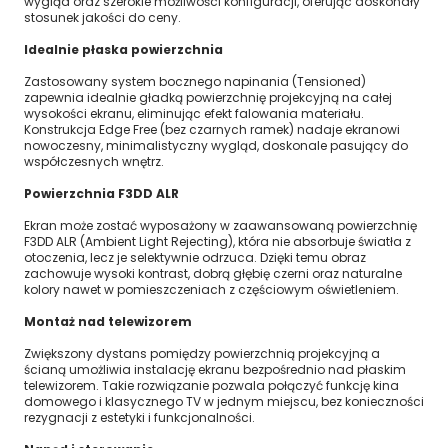
wygląd oraz szerokie możliwości konfiguracji, oferując doskonały
stosunek jakości do ceny.
Idealnie płaska powierzchnia
Zastosowany system bocznego napinania (Tensioned)
zapewnia idealnie gładką powierzchnię projekcyjną na całej
wysokości ekranu, eliminując efekt falowania materiału.
Konstrukcja Edge Free (bez czarnych ramek) nadaje ekranowi
nowoczesny, minimalistyczny wygląd, doskonale pasujący do
współczesnych wnętrz.
Powierzchnia F3DD ALR
Ekran może zostać wyposażony w zaawansowaną powierzchnię
F3DD ALR (Ambient Light Rejecting), która nie absorbuje światła z
otoczenia, lecz je selektywnie odrzuca. Dzięki temu obraz
zachowuje wysoki kontrast, dobrą głębię czerni oraz naturalne
kolory nawet w pomieszczeniach z częściowym oświetleniem.
Montaż nad telewizorem
Zwiększony dystans pomiędzy powierzchnią projekcyjną a
ścianą umożliwia instalację ekranu bezpośrednio nad płaskim
telewizorem. Takie rozwiązanie pozwala połączyć funkcję kina
domowego i klasycznego TV w jednym miejscu, bez konieczności
rezygnacji z estetyki i funkcjonalności.