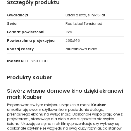
Szczegóły produktu
Gwarancja
Ekran 2 lata, silnik 5 lat
Seria
Red Label Tensioned
Format powierzchni
16:9
Powierzchnia projekcyjna
260x146
Rodzaj kasety
aluminiowa biała
Indeks
RLTEF.260.F3DD
Produkty Kauber
Stwórz własne domowe kino dzięki ekranowi
marki Kauber
Proponowane w tym miejscu urządzenia marki
Kauber
umożliwiają swoim użytkownikom posiadanie dużego,
przenośnego ekranu na wyłączność. Doskonale współgrają one z
projektorami, stanowiąc dla nich o wiele lepsze tło niż zwykła
ściana. Ukazujące się na nich filmy, prezentacje czy wykresy są
doskonale czytelne ze względu na swój duży rozmiar, co stanowi