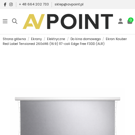
+ 48 664 202 733
sklep@avpoint.pl
0
Strona główna
Ekrany
Elektryczne
Do kina domowego
Ekran Kauber
Red Label Tensioned 260x146 (16:9) 117-cali Edge Free F3DD (ALR)