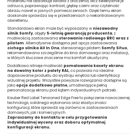
materiału nie absorbuje światła z otoczenia, lecz selektywnie je
odrzuca, poprawiając kontrast, głębię czerni oraz czytelność
obrazu nawet w jasnych pomieszczeniach. Dzięki temu ekran
doskonale sprawdza się w przestrzeniach o niekontrolowanym
oświetleniu.
Standardowo ekran może być wyposażony w
niezawodny
silnik Somfy
, objęty
5-letnią gwarancją producenta
, z
możliwością zastosowania
sterowania radiowego BRC wraz z
pilotem
. Alternatywnie dostępna jest opcja zastosowania
cichego silnika All In One
, sterowanego pilotem
Somfy Situo
,
rekomendowana szczególnie do kina domowego oraz instalacji,
w których kluczowe znaczenie ma komfort akustyczny.
Dodatkowo istnieje możliwość
pomalowania kasety ekranu
na dowolny kolor z palety RAL
, co pozwala na idealne
dopasowanie produktu do wystroju wnętrza lub identyfikacji
wizualnej projektu. Wszystkie powyższe rozwiązania dostępne są
jako
opcje dodatkowo płatne
, umożliwiające pełną
personalizację ekranu pod kątem indywidualnych potrzeb.
Kauber Red Label Tensioned Edge Free to połączenie nowoczesnej
technologii, solidnego wykonania oraz elastyczności
konfiguracji, które sprawdzi się zarówno w zastosowaniach
domowych, jak i komercyjnych.
Zapraszamy do kontaktu w celu przygotowania
indywidualnej wyceny oraz doboru optymalnej
konfiguracji ekranu.