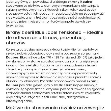
jeden z głównych powodów, dla którego
ekrany Kauber
stosowane są nie tylko w domowych warunkach, ale też np. w
salach wykładowych oraz klasach szkolnych. Nawet osoby
siedzące w ostatnich rzędach mogą bez problemu zapoznawać
się z wyświetlanymi treściami, bez konieczności podchodzenia
do znacznie mniejszych monitorów komputerowych czy
telewizorów.
Ekrany z serii Blue Label Tensioned – idealne
do odtwarzania filmów, prezentacji,
obrazów
Korzystając z usług naszego sklepu, każdy Klient może łatwo i
szybko nabyć odpowiadający swoim potrzebom sprzęt marki
Kauber. Ekran
Blue Label 170 × 128 Tensioned (16:10P) jako jeden
z wielu jest on w stanie sprostać wymaganiom największych
kinomanów i nie tylko. Podobnie jak inne urządzenia z tej serii
charakteryzuje się m.in. nowoczesnym wzornictwem,
innowacyjnym systemem napinaczy oraz wyjątkowo trwałą,
uzyskaną w wyniku zastosowania w procesie produkcji sprzętu
aluminium, obudową. Ponadto proponowany model
ekranu
Kauber
posiada generujący niewielki szum napęd rurowy, a
wymiary jego powierzchni aktywnej personalizowane są zgodnie
z zamówieniami składanymi przez Klientów AVPoint. Polecamy
więc nabycie urządzeń z serii Blue Label, dostępnych w
atrakcyjnej cenie.
Możliwe do stosowania również na zewnątrz