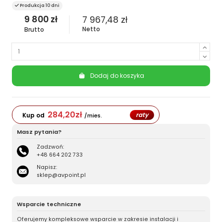
Produkcja 10 dni
9 800 zł
7 967,48 zł
Netto
Brutto
Dodaj do koszyka
284,20
zł
raty
Kup od
/mies.
Masz pytania?
Zadzwoń:
+48 664 202 733
Napisz:
sklep@avpoint.pl
Wsparcie techniczne
Oferujemy kompleksowe wsparcie w zakresie instalacji i