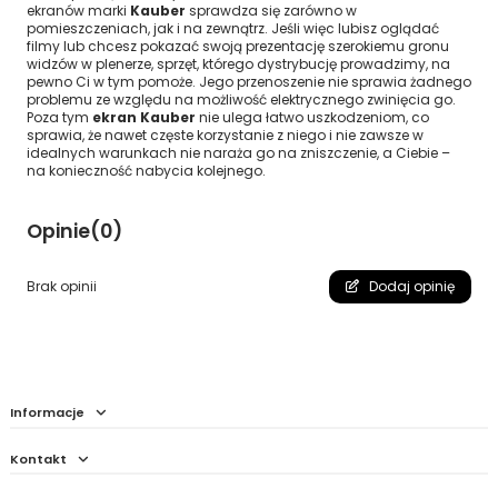
ekranów marki
Kauber
sprawdza się zarówno w
pomieszczeniach, jak i na zewnątrz. Jeśli więc lubisz oglądać
filmy lub chcesz pokazać swoją prezentację szerokiemu gronu
widzów w plenerze, sprzęt, którego dystrybucję prowadzimy, na
pewno Ci w tym pomoże. Jego przenoszenie nie sprawia żadnego
problemu ze względu na możliwość elektrycznego zwinięcia go.
Poza tym
ekran Kauber
nie ulega łatwo uszkodzeniom, co
sprawia, że nawet częste korzystanie z niego i nie zawsze w
idealnych warunkach nie naraża go na zniszczenie, a Ciebie –
na konieczność nabycia kolejnego.
Opinie
(0)
Brak opinii
Dodaj opinię
Informacje
Kontakt