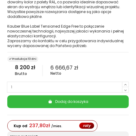
dowolny kolor z palety RAL, co pozwala idealnie dopasować
ekran do wystroju wnętrza lub identyfikacji wizualnej projektu.
Wszystkie powyższe rozwiązania dostępne są jako opcje
dodatkowo płatne.
Kauber Blue Label Tensioned Edge Free to połączenie
nowoczesnej technologii, najwyższej jakości wykonania i pełnej
elastyczności konfiguracji.
Zapraszamy do kontaktu w celu przygotowania indywidualnej
wyceny dopasowanej do Państwa potrzeb.
Produkcja 10 dni
8 200 zł
6 666,67 zł
Netto
Brutto
Dodaj do koszyka
237,80
zł
raty
Kup od
/mies.