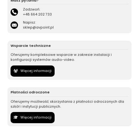
Masz pytania?
Zadzwoń:
+48 664 202 733
Napisz:
sklep@avpoint.pl
Wsparcie techniczne
Oferujemy kompleksowe wsparcie w zakresie instalacji i
konfiguracji systemów audio-video.
Więcej informacji
Płatności odroczone
Oferujemy możliwość skorzystania z płatności odroczonych dla
szkół i instytucji publicznych.
Więcej informacji