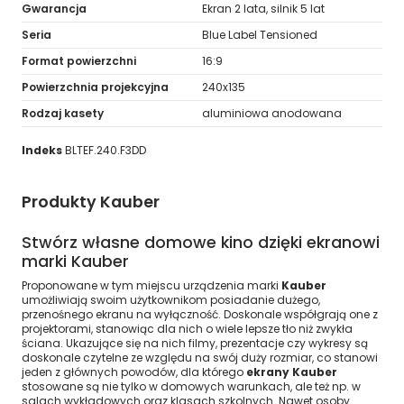
Gwarancja
Ekran 2 lata, silnik 5 lat
Seria
Blue Label Tensioned
Format powierzchni
16:9
Powierzchnia projekcyjna
240x135
Rodzaj kasety
aluminiowa anodowana
Indeks
BLTEF.240.F3DD
Produkty Kauber
Stwórz własne domowe kino dzięki ekranowi
marki Kauber
Proponowane w tym miejscu urządzenia marki
Kauber
umożliwiają swoim użytkownikom posiadanie dużego,
przenośnego ekranu na wyłączność. Doskonale współgrają one z
projektorami, stanowiąc dla nich o wiele lepsze tło niż zwykła
ściana. Ukazujące się na nich filmy, prezentacje czy wykresy są
doskonale czytelne ze względu na swój duży rozmiar, co stanowi
jeden z głównych powodów, dla którego
ekrany Kauber
stosowane są nie tylko w domowych warunkach, ale też np. w
salach wykładowych oraz klasach szkolnych. Nawet osoby