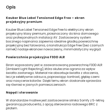
Opis
Kauber Blue Label Tensioned Edge Free – ekran
projekcyjny premium
Kauber Blue Label Tensioned Edge Free to elektryczny ekran
projekcyjny klasy premium, przeznaczony do kina domowego
oraz profesjonalnych instalacji AV. Zastosowany system
bocznego napinania zapewnia idealnie gładką powierzchnię
projekcyjną bez falowania, a konstrukcja Edge Free (bez czarnych
ramek) nadaje ekranowi nowoczesny, minimalistyczny wygląd.
Powierzchnia projekcyjna F3DD ALR
Ekran wyposażony jest w zaawansowaną powierzchnię F3DD ALR
(Ambient Light Rejecting), która skutecznie ogranicza wpływ
światła zastanego. Materiał nie absorbuje światła z otoczenia,
lecz je selektywnie odrzuca, poprawiając kontrast, głębię czerni
oraz nasycenie kolorów. Dzięki temu ekran doskonale sprawdza
się również w jasnych pomieszczeniach.
Napęd i sterowanie
W standardzie możliwe jest zastosowanie silnika Somfy z 5-letnią
gwarancją producenta, z opcją sterowania radiowego BRC z
pilotem.