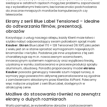
siedzące w ostatnich rzędach mogą bez problemu zapoznawać
się z wyświetlanymi treściami, bez konieczności podchodzenia
do znacznie mniejszych monitorów komputerowych czy
telewizorów.
Ekrany z serii Blue Label Tensioned – idealne
do odtwarzania filmów, prezentacji,
obrazów
Korzystając z usług naszego sklepu, każdy Klient może łatwo i
szybko nabyć odpowiadający swoim potrzebom sprzęt marki
Kauber. Ekran
Blue Label 170 × 128 Tensioned (16:10P) jako jeden
z wielu jest on w stanie sprostać wymaganiom największych
kinomanów i nie tylko. Podobnie jak inne urządzenia z tej serii
charakteryzuje się m.in. nowoczesnym wzornictwem,
innowacyjnym systemem napinaczy oraz wyjątkowo trwałą,
uzyskaną w wyniku zastosowania w procesie produkcji sprzętu
aluminium, obudową. Ponadto proponowany model
ekranu
Kauber
posiada generujący niewielki szum napęd rurowy, a
wymiary jego powierzchni aktywnej personalizowane są zgodnie
z zamówieniami składanymi przez Klientów AVPoint. Polecamy
więc nabycie urządzeń z serii Blue Label, dostępnych w
atrakcyjnej cenie.
Możliwe do stosowania również na zewnątrz
ekrany o dużych rozmiarach
Warto pamiętać, że wyświetlanie obrazów z zastosowaniem