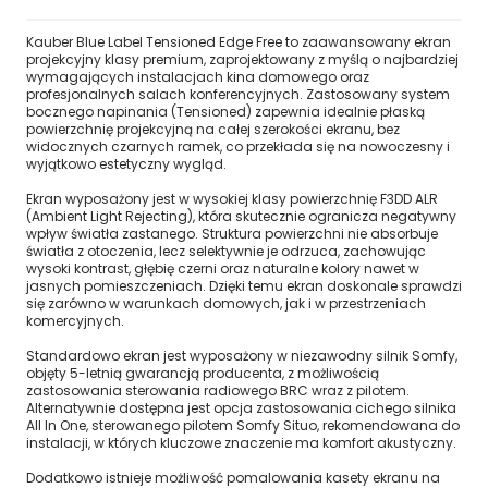
Kauber Blue Label Tensioned Edge Free to zaawansowany ekran
projekcyjny klasy premium, zaprojektowany z myślą o najbardziej
wymagających instalacjach kina domowego oraz
profesjonalnych salach konferencyjnych. Zastosowany system
bocznego napinania (Tensioned) zapewnia idealnie płaską
powierzchnię projekcyjną na całej szerokości ekranu, bez
widocznych czarnych ramek, co przekłada się na nowoczesny i
wyjątkowo estetyczny wygląd.
Ekran wyposażony jest w wysokiej klasy powierzchnię F3DD ALR
(Ambient Light Rejecting), która skutecznie ogranicza negatywny
wpływ światła zastanego. Struktura powierzchni nie absorbuje
światła z otoczenia, lecz selektywnie je odrzuca, zachowując
wysoki kontrast, głębię czerni oraz naturalne kolory nawet w
jasnych pomieszczeniach. Dzięki temu ekran doskonale sprawdzi
się zarówno w warunkach domowych, jak i w przestrzeniach
komercyjnych.
Standardowo ekran jest wyposażony w niezawodny silnik Somfy,
objęty 5-letnią gwarancją producenta, z możliwością
zastosowania sterowania radiowego BRC wraz z pilotem.
Alternatywnie dostępna jest opcja zastosowania cichego silnika
All In One, sterowanego pilotem Somfy Situo, rekomendowana do
instalacji, w których kluczowe znaczenie ma komfort akustyczny.
Dodatkowo istnieje możliwość pomalowania kasety ekranu na