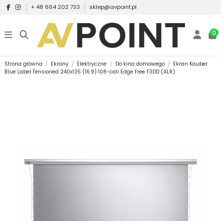
+ 48 664 202 733
sklep@avpoint.pl
0
Strona główna
Ekrany
Elektryczne
Do kina domowego
Ekran Kauber
Blue Label Tensioned 240x135 (16:9) 108-cali Edge Free F3DD (ALR)