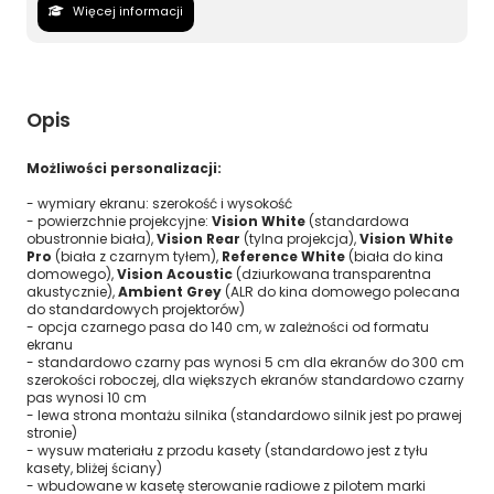
Więcej informacji
Opis
Możliwości personalizacji:
- wymiary ekranu: szerokość i wysokość
- powierzchnie projekcyjne:
Vision White
(standardowa
obustronnie biała),
Vision Rear
(tylna projekcja),
Vision White
Pro
(biała z czarnym tyłem),
Reference White
(biała do kina
domowego),
Vision Acoustic
(dziurkowana transparentna
akustycznie),
Ambient Grey
(ALR do kina domowego polecana
do standardowych projektorów)
- opcja czarnego pasa do 140 cm, w zależności od formatu
ekranu
- standardowo czarny pas wynosi 5 cm dla ekranów do 300 cm
szerokości roboczej, dla większych ekranów standardowo czarny
pas wynosi 10 cm
- lewa strona montażu silnika (standardowo silnik jest po prawej
stronie)
- wysuw materiału z przodu kasety (standardowo jest z tyłu
kasety, bliżej ściany)
- wbudowane w kasetę sterowanie radiowe z pilotem marki