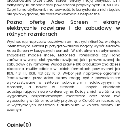
proponowane przez Adeo Screen ekrany mają certyfikat CE i
certyfikaty trudnopalności powierzchni projekcyjnych B1, M1 i M2.
Dzięki temu użytkownik ma pewność, że korzystanie z nich będzie
nie tylko wygodne, ale także maksymalnie bezpieczne.
Poznaj ofertę Adeo Screen – ekrany
elektrycznie rozwijane i do zabudowy w
różnych rozmiarach
Wychodząc naprzeciw oczekiwaniom naszych klientów, w sklepie
internetowym AVPoint.pl przygotowaliśmy bogaty wybór ekranów
Adeo Screen w korzystnych cenach. W aktualnym asortymencie
znajdziesz modele Inceel, Motorized Professional czy Plano
zarówno w wersji elektrycznie rozwijanej, jak i przeznaczonej do
zabudowy czy ramowej. Wśród prawie 100 produktów znajdziesz
akcesoria multimedialne w takich formatach powierzchni jak
16:9, 4:3, 1:1, 16:9, 4:3 czy 16:10. Wybór jest naprawdę ogromny!
Produkowane przez Adeo ekrany mogą być z powodzeniem
wykorzystywane w sektorze publicznym i edukacyjnym, w
domach, a nawet w firmach i innych obiektach
udostępniających sale konferencyjne. Każdy z nich wyróżnia się
wygodnym, bezproblemowym montażem oraz może być
wyposażony w różne materiały projekcyjne. Całość umieszcza się
w wytrzymałych kasetach z aluminium w kolorze białym lub
czarnym.
Opinie
(0)