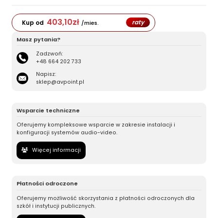
403,10
zł
raty
Kup od
/mies.
Masz pytania?
Zadzwoń:
+48 664 202 733
Napisz:
sklep@avpoint.pl
Wsparcie techniczne
Oferujemy kompleksowe wsparcie w zakresie instalacji i
konfiguracji systemów audio-video.
Więcej informacji
Płatności odroczone
Oferujemy możliwość skorzystania z płatności odroczonych dla
szkół i instytucji publicznych.