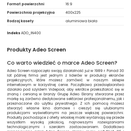
Format powierzchni
16:9
Powierzchnia projekcyjna
400x225
Rodzaj kasety
aluminiowa biała
Indeks
ADO_IN400
Produkty Adeo Screen
Co warto wiedzieć o marce Adeo Screen?
Adeo Screen rozpoczęło swoją działalność już w 1989 r. Ponad 30
lat później firma jest jednym z liderów w produkcji ekranów
projekcyjnych, które możesz zamówić w naszym sklepie
internetowym w korzystnej cenie. Początkowo przedsiębiorstwo
działało pod szyldem Videpool, aby wkrótce przekształcić się w
znaną i cenioną w branży Grupę Adeo. Ekrany stworzone przez
markę są zarówno dedykowane sektorowi profesjonalnemu, jak i
przeznaczone do użytku prywatnego. Z ich pomocą możesz
stworzyć własne kino domowe i cieszyć się ulubionymi
produkcjami wyświetlanymi na jeszcze większej powierzchni.
Produkty pochodzące z oferty włoskiej marki wyróżniają się przede
wszystkim wysoką jakością, najnowszymi rozwiązaniami
technologicznymi i szerokim zastosowaniem. Dodatkowo