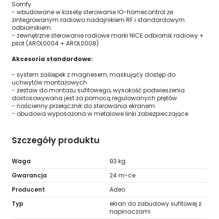
Somfy
- wbudowane w kasetę sterowanie IO-homecontrol ze
zintegrowanym radiowo nadajnikiem RF i standardowym
odbiornikiem
- zewnętrzne sterowanie radiowe marki NICE odbiornik radiowy +
pilot (AROL0004 + AROL0008)
Akcesoria standardowe:
- system zaślepek z magnesem, maskujący dostęp do
uchwytów montażowych
- zestaw do montażu sufitowego, wysokość podwieszenia
dostosowywana jest za pomocą regulowanych prętów
- naścienny przełącznik do sterowania ekranem
- obudowa wyposażona w metalowe linki zabezpieczające
Szczegóły produktu
Waga
93 kg
Gwarancja
24 m-ce
Producent
Adeo
Typ
ekran do zabudowy sufitowej z
napinaczami