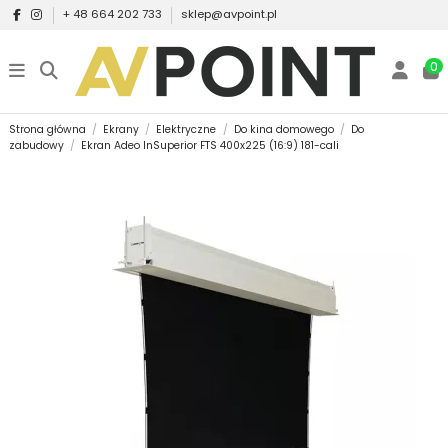
+ 48 664 202 733
sklep@avpoint.pl
0
Strona główna
Ekrany
Elektryczne
Do kina domowego
Do
zabudowy
Ekran Adeo InSuperior FTS 400x225 (16:9) 181-cali