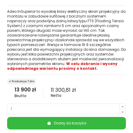
Adeo InSuperior to wysokiej klasy elektryczny ekran projekcyjny do
montażu w zabudowie sufitowej z bocznym systemem
napinaczy oraz podwójną dolną listwą typu FTS (Floating Tensio
System) z czarnymi ramkami 5 cm oraz opcjonalnym czarny
pasem, którego długość może wynosić aż 140 cm. Tak
zaawansowane rozwiązanie gwarantuje idealnie płaską
powierzchnię projekcyjną i doskonale sprawdzi się we wszystkich
typach pomieszczeń. Wersja w formacie 16:9 szczególnie
polecana jest dla wymagający instalacji do kina domowego. Do
wyboru jest kilka powierzchni projekcyjnych oraz systemów
sterowania a dodatkowym atutem jest możliwość personalizacji
wybranych parametrów ekranu.
W celu dobrania i wyceny
odpowiedniego wariantu prosimy o kontakt.
Produkcja 7 dni
13 900 zł
11 300,81 zł
Netto
Brutto
Dodaj do koszyka