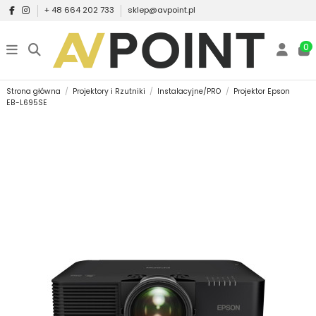
+ 48 664 202 733
sklep@avpoint.pl
0
Strona główna
Projektory i Rzutniki
Instalacyjne/PRO
Projektor Epson
EB-L695SE