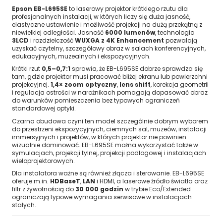
Epson EB-L695SE
to laserowy projektor krótkiego rzutu dla
profesjonalnych instalacji, w których liczy się duża jasność,
elastyczne ustawienie i możliwość projekcji na dużą przekątną z
niewielkiej odległości. Jasność
6000 lumenów
, technologia
3LCD
i rozdzielczość
WUXGA z 4K Enhancement
pozwalają
uzyskać czytelny, szczegółowy obraz w salach konferencyjnych,
edukacyjnych, muzealnych i ekspozycyjnych.
Krótki rzut
0,5–0,7:1
sprawia, że EB-L695SE dobrze sprawdza się
tam, gdzie projektor musi pracować bliżej ekranu lub powierzchni
projekcyjnej.
1,4× zoom optyczny
,
lens shift
, korekcja geometrii
i regulacja ostrości w narożnikach pomagają dopasować obraz
do warunków pomieszczenia bez typowych ograniczeń
standardowej optyki.
Czarna obudowa czyni ten model szczególnie dobrym wyborem
do przestrzeni ekspozycyjnych, ciemnych sal, muzeów, instalacji
immersyjnych i projektów, w których projektor nie powinien
wizualnie dominować. EB-L695SE można wykorzystać także w
symulacjach, projekcji tylnej, projekcji podłogowej i instalacjach
wieloprojektorowych.
Dla instalatora ważne są również złącza i sterowanie. EB-L695SE
oferuje m.in.
HDBaseT
,
LAN
i HDMI, a laserowe źródło światła oraz
filtr z żywotnością do
30 000 godzin
w trybie Eco/Extended
ograniczają typowe wymagania serwisowe w instalacjach
stałych.