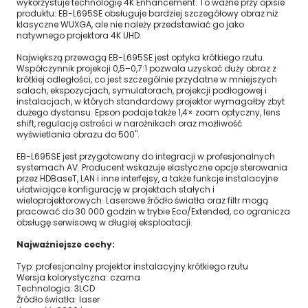
wykorzystuje technologię 4K Enhancement. To ważne przy opisie
produktu: EB-L695SE obsługuje bardziej szczegółowy obraz niż
klasyczne WUXGA, ale nie należy przedstawiać go jako
natywnego projektora 4K UHD.
Największą przewagą EB-L695SE jest optyka krótkiego rzutu.
Współczynnik projekcji 0,5–0,7:1 pozwala uzyskać duży obraz z
krótkiej odległości, co jest szczególnie przydatne w mniejszych
salach, ekspozycjach, symulatorach, projekcji podłogowej i
instalacjach, w których standardowy projektor wymagałby zbyt
dużego dystansu. Epson podaje także 1,4× zoom optyczny, lens
shift, regulację ostrości w narożnikach oraz możliwość
wyświetlania obrazu do 500".
EB-L695SE jest przygotowany do integracji w profesjonalnych
systemach AV. Producent wskazuje elastyczne opcje sterowania
przez HDBaseT, LAN i inne interfejsy, a także funkcje instalacyjne
ułatwiające konfigurację w projektach stałych i
wieloprojektorowych. Laserowe źródło światła oraz filtr mogą
pracować do 30 000 godzin w trybie Eco/Extended, co ogranicza
obsługę serwisową w długiej eksploatacji.
Najważniejsze cechy:
Typ: profesjonalny projektor instalacyjny krótkiego rzutu
Wersja kolorystyczna: czarna
Technologia: 3LCD
Źródło światła: laser