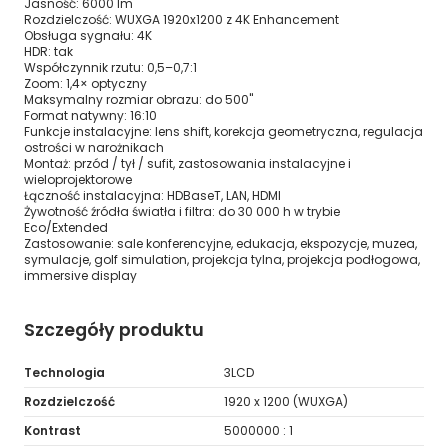
Jasność: 6000 lm
Rozdzielczość: WUXGA 1920x1200 z 4K Enhancement
Obsługa sygnału: 4K
HDR: tak
Współczynnik rzutu: 0,5–0,7:1
Zoom: 1,4× optyczny
Maksymalny rozmiar obrazu: do 500"
Format natywny: 16:10
Funkcje instalacyjne: lens shift, korekcja geometryczna, regulacja
ostrości w narożnikach
Montaż: przód / tył / sufit, zastosowania instalacyjne i
wieloprojektorowe
Łączność instalacyjna: HDBaseT, LAN, HDMI
Żywotność źródła światła i filtra: do 30 000 h w trybie
Eco/Extended
Zastosowanie: sale konferencyjne, edukacja, ekspozycje, muzea,
symulacje, golf simulation, projekcja tylna, projekcja podłogowa,
immersive display
Szczegóły produktu
Technologia
3LCD
Rozdzielczość
1920 x 1200 (WUXGA)
Kontrast
5000000 : 1