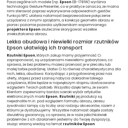
Poszczególne ich modele (np.
Epson
EB-1781W) wyróżnia
technologia Gesture Presenter, co w praktyce oznacza, że można
nimi sterować poprzez wykonywanie odpowiednich gestów.
Funkcja NFC ułatwia natomiast bezprzewodowe połączenie
urządzenia z innymi sprzętami, a korekcja geometrii obrazu w
pionie i poziomie pozwala użytkownikom wspomnianego
projektora Epson
skutecznie skorygować wszelkie
zniekształcenia obrazu.
Lekka obudowa i niewielki rozmiar rzutników
Epson ułatwiają ich transport
Rzutniki Epson
, których zakup mamy przyjemność Ci
zaproponować, są urządzeniami niewielkimi gabarytowo, co
sprawia, że bez problemu możesz przenosić je w plecaku lub
małej torbie podróżnej. Ułatwi Ci to również charakterystyczna dla
nich, lekka, obudowa. Korzystając z przygotowanej przez nas
oferty, stajesz przed szansą nabycia dokładnie takiego
urządzenia, które będzie w największym stopniu dostosowane
względem Twoich potrzeb. Wszystko dzięki temu, że swoim
Klientom zapewniamy bardzo szeroki wybór artykułów
elektronicznych marki
Epson. Rzutniki
jej produkcji są
niejednolite m.in. pod względem formatu obrazu, okresu
żywotności lampy czy liczby oraz rodzaju akcesoriów, razem z
którymi je dystrybuujemy. Wszystkie natomiast objęte zostały
dwuletnią gwarancją, co sprawia, że w razie jakichkolwiek
problemów z ich działaniem jesteśmy do Twojej dyspozycji,
służąc własną wiedzą na temat
rzutników Epson
.