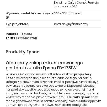
Blending, Quick Corner, Funkcja
kopiowania OSD
Wymiary produktu szer. x wys. x
440‎ x 368 x 151 mm
gł.
Typ projektora
Instalacyjny/biznesowy
Indeks
EB-L695SE
EAN13
8715946737911
Produkty Epson
Oferujemy zakup m.in. sterowanego
gestami rzutnika Epson EB-1781W
W sklepie AVPoint na naszych Klientów czekają
projektory
Epson
w różnej odsłonie, lecz niezależnie od tego, na zakup
którego z oferowanych przez nas modeli postawisz, możesz być
pewien, że nie pożałujesz swojego wyboru. Dlaczego? Mówiąc
najzwięźlej, wszystkie tego typu urządzenia opisywanej marki
łączy niezawodne działanie, bezproblemowa obsługa, a przede
wszystkim mnogość przydatnych funkcji.
Rzutniki Epson
są w
stanie generować treści o bardzo wysokiej jakości, ułatwiając tym
samym ich odczytywanie nawet ze znacznej odległości.