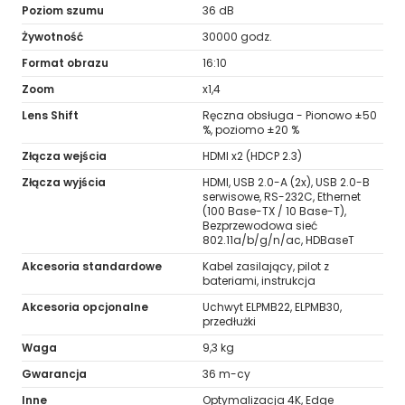
Poziom szumu
36 dB
Żywotność
30000 godz.
Format obrazu
16:10
Zoom
x1,4
Lens Shift
Ręczna obsługa - Pionowo ±50
%, poziomo ±20 %
Złącza wejścia
HDMI x2 (HDCP 2.3)
Złącza wyjścia
HDMI, USB 2.0-A (2x), USB 2.0-B
serwisowe, RS-232C, Ethernet
(100 Base-TX / 10 Base-T),
Bezprzewodowa sieć
802.11a/b/g/n/ac, HDBaseT
Akcesoria standardowe
Kabel zasilający, pilot z
bateriami, instrukcja
Akcesoria opcjonalne
Uchwyt ELPMB22, ELPMB30,
przedłużki
Waga
9,3 kg
Gwarancja
36 m-cy
Inne
Optymalizacja 4K, Edge