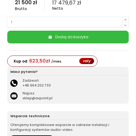
21 500 zł
17 479,67 zł
Netto
Brutto
Dodaj do koszyka
623,50
zł
raty
Kup od
/mies.
Masz pytania?
Zadzwoń:
+48 664 202 733
Napisz:
sklep@avpoint.pl
Wsparcie techniczne
Oferujemy kompleksowe wsparcie w zakresie instalacji i
konfiguracji systemów audio-video.