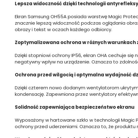
Lepsza widoczność dzięki technologii antyrefleksy
Ekran Samsung OH55A posiada warstwę Magic Protecti
znacznie lepszą widoczność podczas oglądania obrazu 
obrazy i tekst w oczach każdego odbiorcy.
Zoptymalizowana ochrona w różnych warunkach 
Dzięki stopniowi ochrony IP56, ekran OHA cechuje się
negatywny wpływ na urządzenie. Oznacza to zdolność
Ochrona przed wilgocią i optymalna wydajność d
Dzięki czterem nowo dodanym wentylatorom ukrytym w
kondensację. Zapewniona przez wentylatory efektywn
Solidność zapewniająca bezpieczeństwo ekranu
Wyposażony w hartowane szkło w technologii Magic P
ochrony przed uderzeniami. Oznacza to, że produktu ni