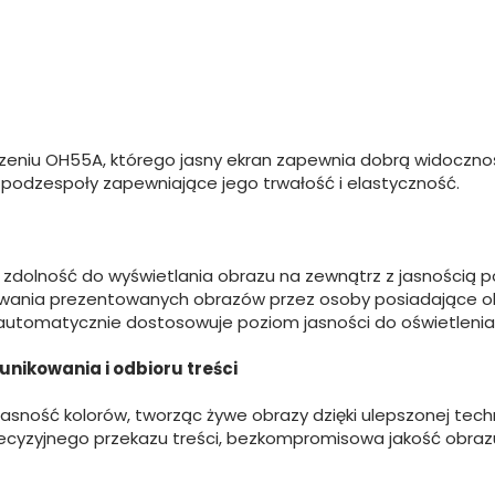
ądzeniu OH55A, którego jasny ekran zapewnia dobrą widocz
podzespoły zapewniające jego trwałość i elastyczność.
 zdolność do wyświetlania obrazu na zewnątrz z jasnością p
rowania prezentowanych obrazów przez osoby posiadające oku
 automatycznie dostosowuje poziom jasności do oświetleni
nikowania i odbioru treści
 jasność kolorów, tworząc żywe obrazy dzięki ulepszonej te
ują precyzyjnego przekazu treści, bezkompromisowa jakość ob