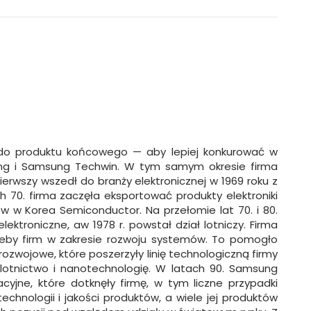
w do produktu końcowego — aby lepiej konkurować w
lding i Samsung Techwin. W tym samym okresie firma
erwszy wszedł do branży elektronicznej w 1969 roku z
h 70. firma zaczęła eksportować produkty elektroniki
 w Korea Semiconductor. Na przełomie lat 70. i 80.
ktroniczne, aw 1978 r. powstał dział lotniczy. Firma
eby firm w zakresie rozwoju systemów. To pomogło
zwojowe, które poszerzyły linię technologiczną firmy
ę, lotnictwo i nanotechnologię. W latach 90. Samsung
cyjne, które dotknęły firmę, w tym liczne przypadki
hnologii i jakości produktów, a wiele jej produktów