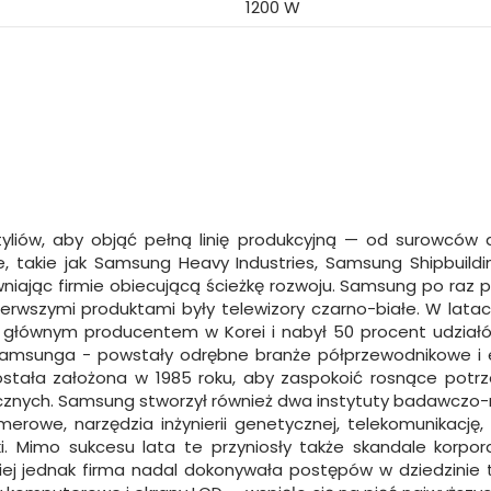
1200 W
styliów, aby objąć pełną linię produkcyjną — od surowcó
e, takie jak Samsung Heavy Industries, Samsung Shipbui
niając firmie obiecującą ścieżkę rozwoju. Samsung po raz pi
pierwszymi produktami były telewizory czarno-białe. W latac
głównym producentem w Korei i nabył 50 procent udziałów
 Samsunga - powstały odrębne branże półprzewodnikowe i ele
ała założona w 1985 roku, aby zaspokoić rosnące potrz
znych. Samsung stworzył również dwa instytuty badawczo-ro
imerowe, narzędzia inżynierii genetycznej, telekomunikacj
i. Mimo sukcesu lata te przyniosły także skandale korpora
j jednak firma nadal dokonywała postępów w dziedzinie tec