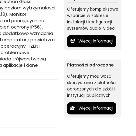
otection Glass.
ny poziom wytrzymałości
Oferujemy kompleksowe
10). Monitor
wsparcie w zakresie
ie od panujących na
instalacji i konfiguracji
ień ochrony IP56).
systemów audio-video.
 co dodatkowo wzmacnia
temperaturę powietrza i
Więcej informacji
operacyjny TIZEN i
ezproblemowe
osiada trójwarstwową
 aplikacje i dane
Płatności odroczone
Oferujemy możliwość
skorzystania z płatności
odroczonych dla szkół i
instytucji publicznych.
Więcej informacji