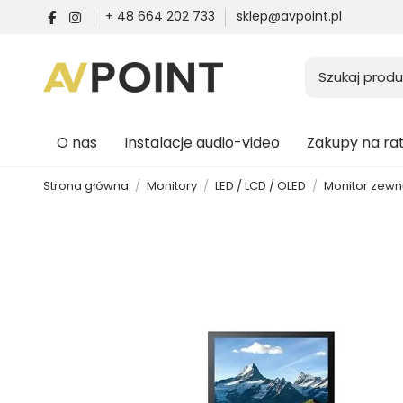
+ 48 664 202 733
sklep@avpoint.pl
O nas
Instalacje audio-video
Zakupy na ra
Strona główna
Monitory
LED / LCD / OLED
Monitor zewn