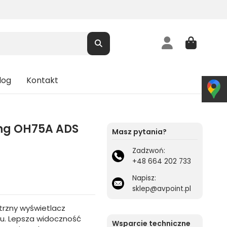
log
Kontakt
ng OH75A ADS
Masz pytania?
Zadzwoń:
+48 664 202 733
Napisz:
sklep@avpoint.pl
rzny wyświetlacz
esu. Lepsza widoczność
Wsparcie techniczne