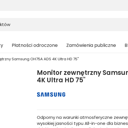
ty
Płatności odroczone
Zamówienia publiczne
B
ętrzny Samsung OH75A ADS 4K Ultra HD 75"
Monitor zewnętrzny Samsu
4K Ultra HD 75"
Odporny na warunki atmosferyczne zewnęt
wysokiej jasności typu All-in-one dla bizn