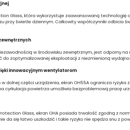
jnej
on Glass, która wykorzystuje zaawansowaną technologię an
przy świetle dziennym. Całkowity współczynniki odbicia świ
zewnętrznych
 niezawodnością w środowisku zewnętrznym, jest odporny na 
 do zoptymalizowanej eksploatacji z niezmienioną wydajno
zięki innowacyjnym wentylatorom
 dolnej części urządzenia, ekran OH55A ogranicza ryzyka z
a cyrkulacja powietrza umożliwia bezproblemową pracę urz
rotection Glass, ekran OHA posiada trwałość zgodną z norm
e da się łatwo uszkodzić i takie ryzyko nie spędza snu z pow