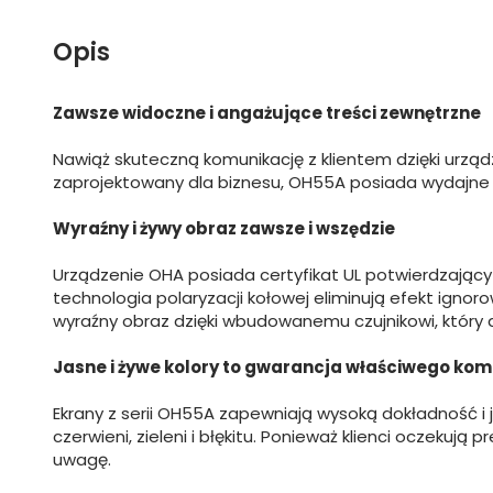
Opis
Zawsze widoczne i angażujące treści zewnętrzne
Nawiąż skuteczną komunikację z klientem dzięki urz
zaprojektowany dla biznesu, OH55A posiada wydajne 
Wyraźny i żywy obraz zawsze i wszędzie
Urządzenie OHA posiada certyfikat UL potwierdzający
technologia polaryzacji kołowej eliminują efekt igno
wyraźny obraz dzięki wbudowanemu czujnikowi, który
Jasne i żywe kolory to gwarancja właściwego komu
Ekrany z serii OH55A zapewniają wysoką dokładność i
czerwieni, zieleni i błękitu. Ponieważ klienci oczek
uwagę.