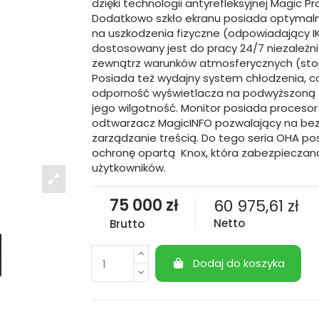
dzięki technologii antyrefleksyjnej Magic Pr
Dodatkowo szkło ekranu posiada optymal
na uszkodzenia fizyczne (odpowiadający IK
dostosowany jest do pracy 24/7 niezależn
zewnątrz warunków atmosferycznych (stop
Posiada też wydajny system chłodzenia,
odporność wyświetlacza na podwyższoną 
jego wilgotność. Monitor posiada procesor 
odtwarzacz MagicINFO pozwalający na b
zarządzanie treścią. Do tego seria OHA p
ochronę opartą Knox, która zabezpieczana
użytkowników.
75 000 zł
60 975,61 zł
Netto
Brutto
Dodaj do koszyka