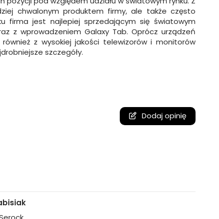
h pozycji pod względem udziału w światowym rynku. Z
rdziej chwalonym produktem firmy, ale także często
ku firma jest najlepiej sprzedającym się światowym
 wraz z wprowadzeniem Galaxy Tab. Oprócz urządzeń
ównież z wysokiej jakości telewizorów i monitorów
drobniejsze szczegóły.
Dodaj opinię
bisiak
, Serock