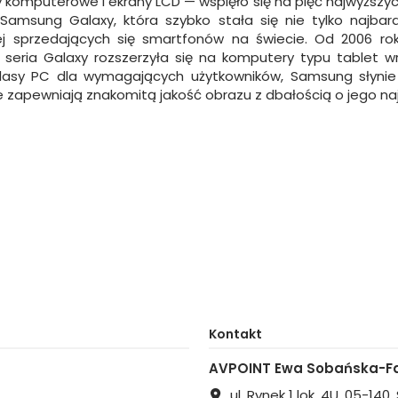
komputerowe i ekrany LCD — wspięło się na pięć najwyższyc
Samsung Galaxy, która szybko stała się nie tylko najba
iej sprzedających się smartfonów na świecie. Od 2006 ro
 seria Galaxy rozszerzyła się na komputery typu tablet
lasy PC dla wymagających użytkowników, Samsung słynie r
zapewniają znakomitą jakość obrazu z dbałością o jego naj
Kontakt
AVPOINT Ewa Sobańska-Fa
ul. Rynek 1 lok. 4U, 05-140