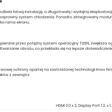
e
liwia łatwą instalację, a długotrwałą i wydajną eksploatac
okosprawny system chłodzenia. Ponadto zintegrowany moduł 
nka rama ekranu.
ierane przez potężny system operacyjny TIZEN, zwiększa o
dtwarzanie obrazu, co przekłada się na lepsze doświadczenie 
wowej ochrony opartej na zastrzeżonej technologii Knox firm
aków z zewnątrz.
HDMI 2.0 x 2, Display Port 1.2. x 1