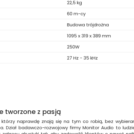
22,5 kg
60 m-cy
Budowa trójdrożna
1095 x 319 x 389 mm
250W
27 Hz - 35 kHz
e tworzone z pasją
e, którzy naprawdę znają się na tym co robią, bez wybie
nia. Dział badawczo-rozwojowy firmy Monitor Audio to ludzi
 z zakresu akustyki tak, aby zadowolić klientów o nawet n