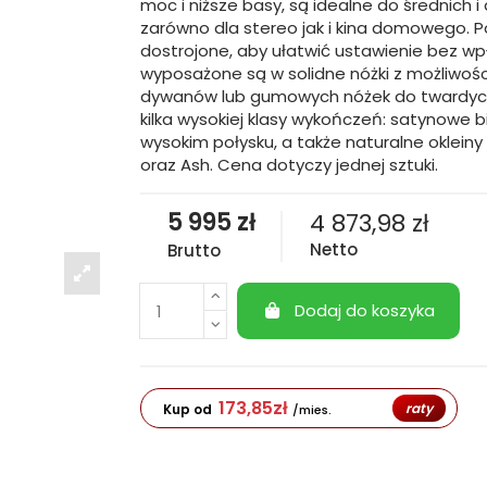
moc i niższe basy, są idealne do średnich
zarówno dla stereo jak i kina domowego. Po
dostrojone, aby ułatwić ustawienie bez wp
wyposażone są w solidne nóżki z możliwoś
dywanów lub gumowych nóżek do twardych
kilka wysokiej klasy wykończeń: satynowe bi
wysokim połysku, a także naturalne okleiny
oraz Ash. Cena dotyczy jednej sztuki.
5 995 zł
4 873,98 zł
Netto
Brutto
Dodaj do koszyka
173,85
zł
raty
Kup od
/mies.