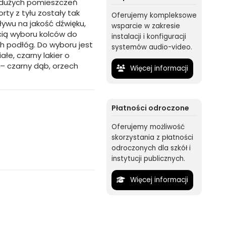
 i dużych pomieszczeń
rty z tyłu zostały tak
Oferujemy kompleksowe
ływu na jakość dźwięku,
wsparcie w zakresie
cią wyboru kolców do
instalacji i konfiguracji
 podłóg. Do wyboru jest
systemów audio-video.
ałe, czarny lakier o
 – czarny dąb, orzech
Więcej informacji
Płatności odroczone
Oferujemy możliwość
skorzystania z płatności
odroczonych dla szkół i
instytucji publicznych.
Więcej informacji