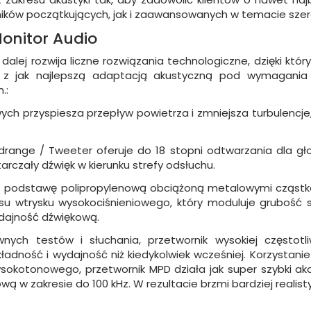
ików początkujących, jak i zaawansowanych w temacie szero
onitor Audio
 dalej rozwija liczne rozwiązania technologiczne, dzięki k
z jak najlepszą adaptacją akustyczną pod wymagania s
.:
owych przyspiesza przepływ powietrza i zmniejsza turbulenc
ange / Tweeter oferuje do 18 stopni odtwarzania dla głoś
rczały dźwięk w kierunku strefy odsłuchu.
mają podstawę polipropylenową obciążoną metalowymi cząstka
u wtrysku wysokociśnieniowego, który moduluje grubość 
dajność dźwiękową.
ych testów i słuchania, przetwornik wysokiej częstot
ładność i wydajność niż kiedykolwiek wcześniej. Korzystanie
ysokotonowego, przetwornik MPD działa jak super szybki ako
wą w zakresie do 100 kHz. W rezultacie brzmi bardziej real