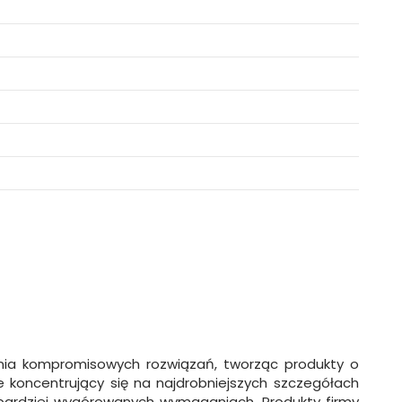
rania kompromisowych rozwiązań, tworząc produkty o
e koncentrujący się na najdrobniejszych szczegółach
ajbardziej wygórowanych wymaganiach. Produkty firmy