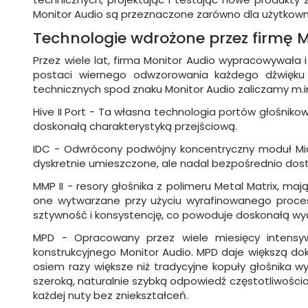
Monitor Audio są przeznaczone zarówno dla użytkown
Technologie wdrożone przez firmę M
Przez wiele lat, firma Monitor Audio wypracowywała i
postaci wiernego odwzorowania każdego dźwięku 
technicznych spod znaku Monitor Audio zaliczamy m.in
Hive II Port - Ta własna technologia portów głośnik
doskonałą charakterystyką przejściową.
IDC - Odwrócony podwójny koncentryczny moduł Midr
dyskretnie umieszczone, ale nadal bezpośrednio dosta
MMP II - resory głośnika z polimeru Metal Matrix, 
one wytwarzane przy użyciu wyrafinowanego proces
sztywność i konsystencję, co powoduje doskonałą wy
MPD - Opracowany przez wiele miesięcy intensywn
konstrukcyjnego Monitor Audio. MPD daje większą dok
osiem razy większe niż tradycyjne kopuły głośnika w
szeroką, naturalnie szybką odpowiedź częstotliwościo
każdej nuty bez zniekształceń.