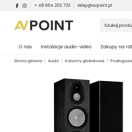
+ 48 664 202 733
sklep@avpoint.pl
O nas
Instalacje audio-video
Zakupy na ra
Strona główna
Audio
Kolumny głośnikowe
Podłogow