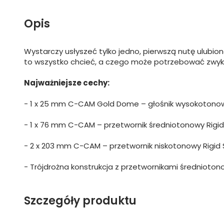
Opis
Wystarczy usłyszeć tylko jedno, pierwszą nutę ulubio
to wszystko chcieć, a czego może potrzebować zwykł
Najważniejsze cechy:
- 1 x 25 mm C-CAM Gold Dome – głośnik wysokotonowy
- 1 x 76 mm C-CAM – przetwornik średniotonowy Rigid
- 2 x 203 mm C-CAM – przetwornik niskotonowy Rigid 
- Trójdrożna konstrukcja z przetwornikami średnioto
Szczegóły produktu