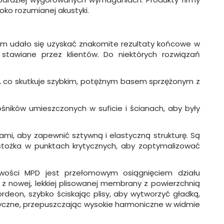
ko rozumianej akustyki.
tórym udało się uzyskać znakomite rezultaty końcowe w
tawiane przez klientów. Do niektórych rozwiązań
je, co skutkuje szybkim, potężnym basem sprzężonym z
ników umieszczonych w suficie i ścianach, aby były
mi, aby zapewnić sztywną i elastyczną strukturę. Są
stożka w punktach krytycznych, aby zoptymalizować
liwości MPD jest przełomowym osiągnięciem działu
 z nowej, lekkiej plisowanej membrany z powierzchnią
rdeon, szybko ściskając plisy, aby wytworzyć gładką,
istyczne, przepuszczając wysokie harmoniczne w widmie