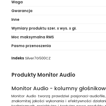
Waga
Gwarancja
Inne
Wymiary produktu szer. x wys. x gł.
Moc maksymalna RMS
Pasmo przenoszenia
Indeks
Silver7G500CZ
Produkty Monitor Audio
Monitor Audio - kolumny głośnikow
Monitor Audio tworzą prawdziwi pasjonaci-audiofil
znakomitej jakości wykonania i efektywności działa
technicznych, projektując i testując nowe produkty