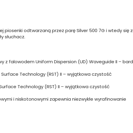
nej piosenki odtwarzaną przez parę Silver 500 7G i wtedy się
y słuchacz.
 z falowodem Uniform Dispersion (UD) Waveguide II – bardz
 Surface Technology (RST) II – wyjątkowa czystość
Surface Technology (RST) II – wyjątkowa czystość
nowymi i niskotonowymi zapewnia niezwykłe wyrafinowanie