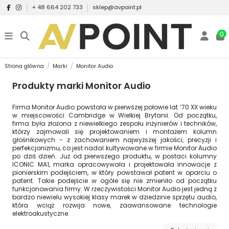
+ 48 664 202 733
sklep@avpoint.pl
0
Strona główna
Marki
Monitor Audio
Produkty marki Monitor Audio
Firma Monitor Audio powstała w pierwszej połowie lat ‘70 XX wieku
w miejscowości Cambridge w Wielkiej Brytanii. Od początku,
firma była złożona z niewielkiego zespołu inżynierów i techników,
którzy zajmowali się projektowaniem i montażem kolumn
głośnikowych - z zachowaniem najwyższej jakości, precyzji i
perfekcjonizmu, co jest nadal kultywowane w firmie Monitor Audio
po dziś dzień. Już od pierwszego produktu, w postaci kolumny
ICONIC MA1, marka opracowywała i projektowała innowacje z
pionierskim podejściem, w który powstawał patent w oparciu o
patent. Takie podejście w ogóle się nie zmieniło od początku
funkcjonowania firmy. W rzeczywistości Monitor Audio jest jedną z
bardzo niewielu wysokiej klasy marek w dziedzinie sprzętu audio,
która wciąż rozwija nowe, zaawansowane technologie
elektroakustyczne.