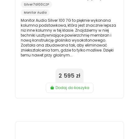
Silver7G100CZP
Monitor Audio
Monitor Audio Silver 100 7G to pięknie wykonana
kolumna podstawkowa, która jest znacznie lepsza
niż inne kolumny w tej klasie. Znajdziemy w niej
techniki usztywniające powierzchnię membran i
nową konstrukcję głośnika wysokotonowego.
Została ona zbudowana tak, aby eliminować
zniekształcenia tam, gdzie to tylko możliwe. Dzięki
temu nawet przy głośnym...
2 595 zł
Dodaj do koszyka