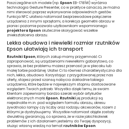
Poszczególne ich modele (np.
Epson
EB-1781W) wyróżnia
technologia Gesture Presenter, co w praktyce oznacza, że można
nimi sterować poprzez wykonywanie odpowiednich gestów.
Funkcja NFC ułatwia natomiast bezprzewodowe połączenie
urządzenia z innymi sprzętami, a korekcja geometrii obrazu w
pionie i poziomie pozwala użytkownikom wspomnianego
projektora Epson
skutecznie skorygować wszelkie
zniekształcenia obrazu.
Lekka obudowa i niewielki rozmiar rzutników
Epson ułatwiają ich transport
Rzutniki Epson
, których zakup mamy przyjemność Ci
zaproponować, są urządzeniami niewielkimi gabarytowo, co
sprawia, że bez problemu możesz przenosić je w plecaku lub
małej torbie podróżnej. Ułatwi Ci to również charakterystyczna dla
nich, lekka, obudowa. Korzystając z przygotowanej przez nas
oferty, stajesz przed szansą nabycia dokładnie takiego
urządzenia, które będzie w największym stopniu dostosowane
względem Twoich potrzeb. Wszystko dzięki temu, że swoim
Klientom zapewniamy bardzo szeroki wybór artykułów
elektronicznych marki
Epson. Rzutniki
jej produkcji są
niejednolite m.in. pod względem formatu obrazu, okresu
żywotności lampy czy liczby oraz rodzaju akcesoriów, razem z
którymi je dystrybuujemy. Wszystkie natomiast objęte zostały
dwuletnią gwarancją, co sprawia, że w razie jakichkolwiek
problemów z ich działaniem jesteśmy do Twojej dyspozycji,
służąc własną wiedzą na temat
rzutników Epson
.