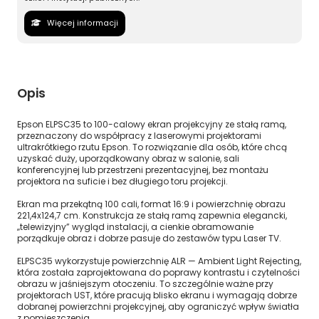
Więcej informacji
Opis
Epson ELPSC35 to 100-calowy ekran projekcyjny ze stałą ramą,
przeznaczony do współpracy z laserowymi projektorami
ultrakrótkiego rzutu Epson. To rozwiązanie dla osób, które chcą
uzyskać duży, uporządkowany obraz w salonie, sali
konferencyjnej lub przestrzeni prezentacyjnej, bez montażu
projektora na suficie i bez długiego toru projekcji.
Ekran ma przekątną 100 cali, format 16:9 i powierzchnię obrazu
221,4x124,7 cm. Konstrukcja ze stałą ramą zapewnia elegancki,
„telewizyjny” wygląd instalacji, a cienkie obramowanie
porządkuje obraz i dobrze pasuje do zestawów typu Laser TV.
ELPSC35 wykorzystuje powierzchnię ALR — Ambient Light Rejecting,
która została zaprojektowana do poprawy kontrastu i czytelności
obrazu w jaśniejszym otoczeniu. To szczególnie ważne przy
projektorach UST, które pracują blisko ekranu i wymagają dobrze
dobranej powierzchni projekcyjnej, aby ograniczyć wpływ światła
z pomieszczenia.