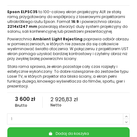
Epson ELPSC35
to 100-calowy ekran projekcyjny ALR ze stałą
ramą, przygotowany do współpracy z laserowymi projektorami
ultrakrótkiego rzutu Epson. Format
16:9
i powierzchnia obrazu
2214x1247 mm
pozwalają stworzyć duży system projekcyjny do
salonu, sali konferencyjnej lub przestrzeni prezentacyjnej.
Powierzchnia
Ambient Light Rejecting
poprawia odbiór obrazu
w pomieszczeniach, w których nie zawsze da się całkowicie
wyeliminować światło otoczenia. W połączeniu z projektorem UST
ekran pomaga uzyskać bardziej kontrastowy i czytelny obraz niż
przy zwykłej białej powierzchni ściany.
Stała rama sprawia, że ekran pozostaje cały czas rozpięty i
estetycznie wykończony. To dobre rozwiązanie do zestawów typu
Laser TV, w których projektor stoi blisko ściany, a ekran pełni
funkcję dużego, kinowego wyświetlacza do filmów, sportu, gier i
prezentacji.
3 600 zł
2 926,83 zł
Netto
Brutto
Dodaj do koszyka