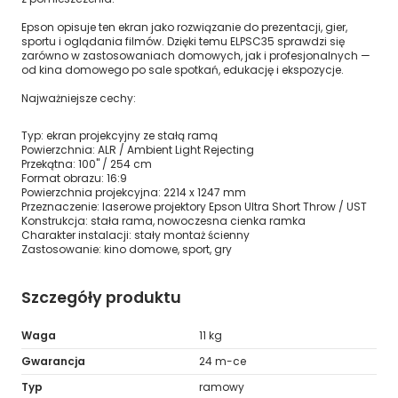
Epson opisuje ten ekran jako rozwiązanie do prezentacji, gier,
sportu i oglądania filmów. Dzięki temu ELPSC35 sprawdzi się
zarówno w zastosowaniach domowych, jak i profesjonalnych —
od kina domowego po sale spotkań, edukację i ekspozycje.
Najważniejsze cechy:
Typ: ekran projekcyjny ze stałą ramą
Powierzchnia: ALR / Ambient Light Rejecting
Przekątna: 100" / 254 cm
Format obrazu: 16:9
Powierzchnia projekcyjna: 2214 x 1247 mm
Przeznaczenie: laserowe projektory Epson Ultra Short Throw / UST
Konstrukcja: stała rama, nowoczesna cienka ramka
Charakter instalacji: stały montaż ścienny
Zastosowanie: kino domowe, sport, gry
Szczegóły produktu
Waga
11 kg
Gwarancja
24 m-ce
Typ
ramowy