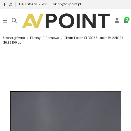
+ 48 664 202 733
sklep@avpoint.pl
0
Strona główna
Ekrany
Ramowe
Ekran Epson ELPSC35 Laser TV 221x124
(16:9) 100 cali