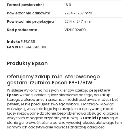
Format powierzchni
16:9
Powierzchnia całkowita
2234 x 1267 mm
Powierzchnia projekcyjna
2214 x 1247 mm
Kod producenta
V12H002AD0
Indeks
ELPSC35
EAN13
8715946685090
Produkty Epson
Oferujemy zakup m.in. sterowanego
gestami rzutnika Epson EB-1781W
W sklepie AVPoint na naszych Klientów czekają
projektory
Epson
w różnej odsłonie, lecz niezależnie od tego, na zakup
którego z oferowanych przez nas modeli postawisz, możesz być
pewien, że nie pożałujesz swojego wyboru. Dlaczego? Mówiąc
najzwięźlej, wszystkie tego typu urządzenia opisywanej marki
łączy niezawodne działanie, bezproblemowa obsługa, a przede
wszystkim mnogość przydatnych funkcji.
Rzutniki Epson
są w
stanie generować treści o bardzo wysokiej jakości, ułatwiając tym
samym ich odczytywanie nawet ze znacznej odległości.