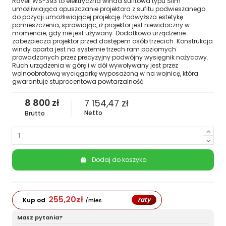
Ravell WS-393 to elektryczna winda sufitowa typu Slim
umożliwiająca opuszczanie projektora z sufitu podwieszanego
do pozycji umożliwiającej projekcję. Podwyższa estetykę
pomieszczenia, sprawiając, iż projektor jest niewidoczny w
momencie, gdy nie jest używany. Dodatkowo urządzenie
zabezpiecza projektor przed dostępem osób trzecich. Konstrukcja
windy oparta jest na systemie trzech ram poziomych
prowadzonych przez precyzyjny podwójny wysięgnik nożycowy.
Ruch urządzenia w górę i w dół wywoływany jest przez
wolnoobrotową wyciągarkę wyposażoną w na wojnicę, która
gwarantuje stuprocentowa powtarzalność.
8 800 zł
7 154,47 zł
Netto
Brutto
Dodaj do koszyka
255,20
zł
raty
Kup od
/mies.
Masz pytania?