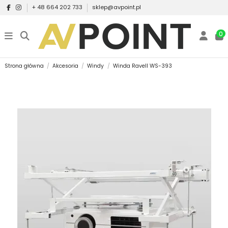
+ 48 664 202 733
sklep@avpoint.pl
0
Strona główna
Akcesoria
Windy
Winda Ravell WS-393