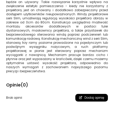
będzie on używany. Takie rozwiązanie korzystnie wpływa na
zwiększenie estetyki pomieszczenia - kiedy nie korzystamy z
projektora, jest on chowany i dodatkowo zabezpieczony przed
dostępem użytkowników nieupoważnionych. Windy projektorowe
serii Slim, umożliwiają regulacją wysokości projektora obrazu w
zakresie od 0cm do 80cm. Konstrukcja uwzględnia możliwość
montażu akcesoriów dodatkowych w postaci tulei
dystansowych, maskownicy projektora, a także przystawek do
bezprzewodowego sterowania windą poprzez podczerwień lub
komunikację radiową. Konstrukcję mechaniczną wind z serii Slim,
stanowią trzy ramy poziome prowadzone na pojedynczym lub
podwójnym wysięgniku nożycowym, a ruch platformy
projektorowej w pionie jest sterowany poprzez mechanizm
wyciągarki z nawojnicą. Mechanizm pracuje bardzo cicho i
płynnie oraz jest wyposażony w krańcówki, dzięki czemu możemy
optymalnie ustawić wysokość projektora, odpowiednio do
naszych wymagań z zachowaniem najwyższego poziomu
precyzji i bezpieczeństwa.
Opinie
(0)
Brak opinii
Dodaj opinię