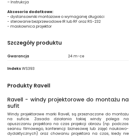
– Instrukcja
Akcesoria dodatkowe:
- dystansowniki montażowe o wymaganej długości
- sterowanie bezprzewodowe IR lub RF oraz RS-232
- maskownica projektor
Szczegóły produktu
Gwarancja
24 m-ce
Indeks
WS393
Produkty Ravell
Ravell - windy projektorowe do montażu na
sufit
Windy projektorowe marki Ravell, są przeznaczone do montażu
na suficie. Zasada działania takiej windy polega na
opuszczaniu projektora na czas projekcji obrazu (np. podczas
seansu filmowego, konferencji biznesowej lub zajęć naukowo-
dydaktycznych) oraz chowaniu projektora na czas, kiedy nie