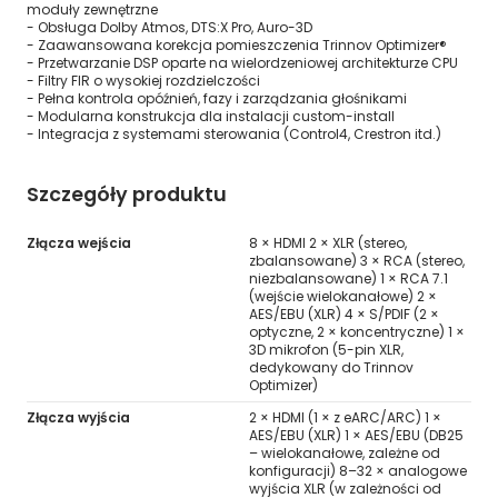
moduły zewnętrzne
- Obsługa Dolby Atmos, DTS:X Pro, Auro-3D
- Zaawansowana korekcja pomieszczenia Trinnov Optimizer®
- Przetwarzanie DSP oparte na wielordzeniowej architekturze CPU
- Filtry FIR o wysokiej rozdzielczości
- Pełna kontrola opóźnień, fazy i zarządzania głośnikami
- Modularna konstrukcja dla instalacji custom-install
- Integracja z systemami sterowania (Control4, Crestron itd.)
Szczegóły produktu
Złącza wejścia
8 × HDMI 2 × XLR (stereo,
zbalansowane) 3 × RCA (stereo,
niezbalansowane) 1 × RCA 7.1
(wejście wielokanałowe) 2 ×
AES/EBU (XLR) 4 × S/PDIF (2 ×
optyczne, 2 × koncentryczne) 1 ×
3D mikrofon (5-pin XLR,
dedykowany do Trinnov
Optimizer)
Złącza wyjścia
2 × HDMI (1 × z eARC/ARC) 1 ×
AES/EBU (XLR) 1 × AES/EBU (DB25
– wielokanałowe, zależne od
konfiguracji) 8–32 × analogowe
wyjścia XLR (w zależności od