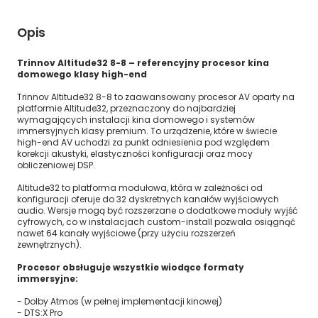
Opis
Trinnov Altitude32 8-8 – referencyjny procesor kina
domowego klasy high-end
Trinnov Altitude32 8-8 to zaawansowany procesor AV oparty na
platformie Altitude32, przeznaczony do najbardziej
wymagających instalacji kina domowego i systemów
immersyjnych klasy premium. To urządzenie, które w świecie
high-end AV uchodzi za punkt odniesienia pod względem
korekcji akustyki, elastyczności konfiguracji oraz mocy
obliczeniowej DSP.
Altitude32 to platforma modułowa, która w zależności od
konfiguracji oferuje do 32 dyskretnych kanałów wyjściowych
audio. Wersje mogą być rozszerzane o dodatkowe moduły wyjść
cyfrowych, co w instalacjach custom-install pozwala osiągnąć
nawet 64 kanały wyjściowe (przy użyciu rozszerzeń
zewnętrznych).
Procesor obsługuje wszystkie wiodące formaty
immersyjne:
- Dolby Atmos (w pełnej implementacji kinowej)
- DTS:X Pro