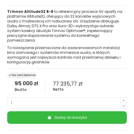
Trinnov Altitude32 8-8
to referencyjny procesor AV oparty na
platformie Altitude32, oferujący do 32 kanałów wyjściowych
audio z możliwością ich rozbudowy do. Urządzenie obsługuje
Dolby Atmos, DTS:X Pro oraz Auro-3D i wykorzystuje autorski
system korekcji akustyki Trinnov Optimizer®, zapewniający
precyzyjne dopasowanie systemu do konkretnego
pomieszczenia.
To rozwiązanie przeznaczone do zaawansowanych instalacji
kina domowego i systemów immersive audio, w których
wymagana jest najwyższa kontrola nad przestrzenią dźwięku i
konfiguracją głośników.
Na zamówienie
95 000 zł
77 235,77 zł
Netto
Brutto
Dodaj do koszyka