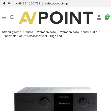
+ 48 664 202 733
sklep@avpoint.pl
0
Strona główna
Audio
Wzmacniacze
Wzmacniacze Trinnov Audio
Trinnov Altitude32 procesor dźwięku High End