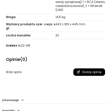
wersji sprzętowej) 1 × RCA (stereo,
niezbalansowane), 2 × Ethernet
(LAN)
Waga
14,5 kg
Wymiary produktu szer. x wys. x
442 x 165 x 445 mm
gł.
Liczba kanałów
32
Indeks
AL32-88
Opinie
(0)
Brak opinii
Dodaj opinię
Informacje
Kontakt