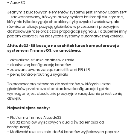
- Auro-3D
Jednym z kluczowych elementów systemu jest Trinnov Optimizer®
– zaawansowany, trójwymiarowy system kalibracji akustycznej,
który nie tylko koryguje charakterystykę częstotliwościową, ale
również analizuje pozycję głośników w przestrzeni i precyzyjnie
dostosowuje fazę oraz czas propagacji sygnału. To zupełnie inny
poziom kalibracji niż klasyczne systemy automatycznej korekcji.
Altitude32-88 bazuje na architekturze komputerowej z
systemem TrinnovOS, co umożliwia:
- aktualizacje funkcjonalne w czasie
- elastyczną konfigurację kanałów
- zaawansowane zarządzanie filtrami FIR i IIR
- pełną kontrolę routingu sygnału
To procesor projektowany do systemów, w których liczba
głośników przekracza standardowe konfiguracje i gdzie
wymagane jest absolutnie precyzyjne zarządzanie przestrzenią
dźwięku.
Najważniejsze cechy:
- Platforma Trinnov Altitude32
- Do 32 kanałów wyjściowych audio (w zależności od
konfiguracji)
- Możliwość rozszerzenia do 64 kanałów wyjściowych poprzez