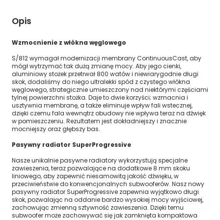
Opis
Wzmocnienie z włókna węglowego
S/812 wymagał modernizacji membrany ContinuousCast, aby
mógł wytrzymać tak dużą zmianę mocy. Aby jego cienki,
aluminiowy stożek przetrwał 800 watów i niewiarygodnie długi
skok, dodaliśmy do niego ultralekki spód z czystego włókna
węglowego, strategicznie umieszczony nad niektórymi częściami
tylnej powierzchni stożka. Daje to dwie korzyści; wzmacnia i
usztywnia membranę, a także eliminuje wpływ fali wstecznej,
dzięki czemu fala wewnątrz obudowy nie wpływa teraz na dźwięk
w pomieszczeniu. Rezultatem jest dokładniejszy i znacznie
mocniejszy oraz głębszy bas.
Pasywny radiator SuperProgressive
Nasze unikalnie pasywne radiatory wykorzystują specjalne
zawieszenia, teraz pozwalające na dodatkowe 8 mm skoku
liniowego, aby zapewnić niesamowitą jakość dźwięku, w
przeciwieństwie do konwencjonalnych subwooferów. Nasz nowy
pasywny radiator SuperProgressive zapewnia wyjątkowo długi
skok, pozwalając na oddanie bardzo wysokiej mocy wyjściowej,
zachowując zmienną sztywność zawieszenia. Dzięki temu
subwoofer może zachowywać się jak zamknięta kompaktowa