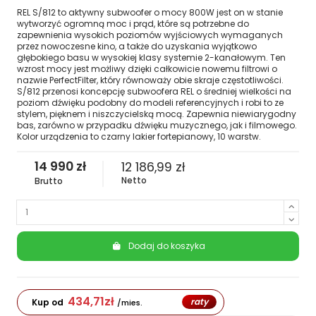
REL S/812 to aktywny subwoofer o mocy 800W jest on w stanie
wytworzyć ogromną moc i prąd, które są potrzebne do
zapewnienia wysokich poziomów wyjściowych wymaganych
przez nowoczesne kino, a także do uzyskania wyjątkowo
głębokiego basu w wysokiej klasy systemie 2-kanałowym. Ten
wzrost mocy jest możliwy dzięki całkowicie nowemu filtrowi o
nazwie PerfectFilter, który równoważy obie skraje częstotliwości.
S/812 przenosi koncepcję subwoofera REL o średniej wielkości na
poziom dźwięku podobny do modeli referencyjnych i robi to ze
stylem, pięknem i niszczycielską mocą. Zapewnia niewiarygodny
bas, zarówno w przypadku dźwięku muzycznego, jak i filmowego.
Kolor urządzenia to czarny lakier fortepianowy, 10 warstw.
14 990 zł
12 186,99 zł
Netto
Brutto
Dodaj do koszyka
434,71
zł
raty
Kup od
/mies.