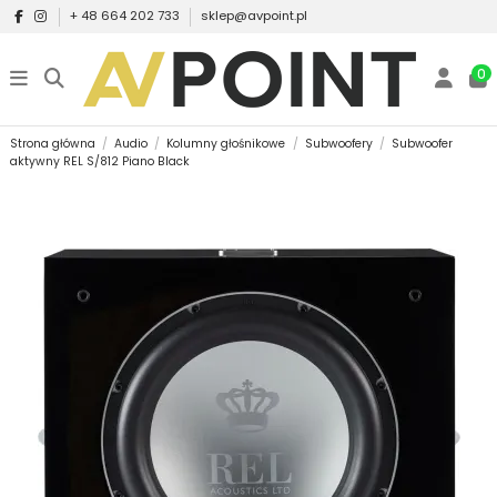
+ 48 664 202 733
sklep@avpoint.pl
0
Strona główna
Audio
Kolumny głośnikowe
Subwoofery
Subwoofer
aktywny REL S/812 Piano Black