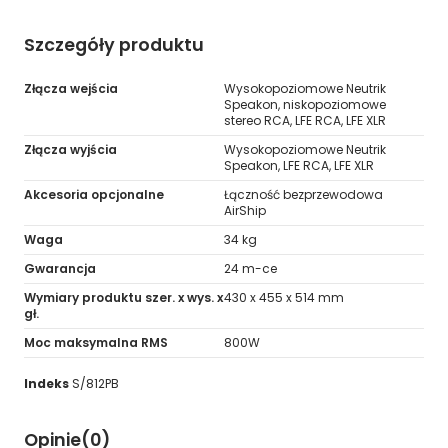
Szczegóły produktu
Złącza wejścia
Wysokopoziomowe Neutrik
Speakon, niskopoziomowe
stereo RCA, LFE RCA, LFE XLR
Złącza wyjścia
Wysokopoziomowe Neutrik
Speakon, LFE RCA, LFE XLR
Akcesoria opcjonalne
Łączność bezprzewodowa
AirShip
Waga
34 kg
Gwarancja
24 m-ce
Wymiary produktu szer. x wys. x
430 x 455 x 514 mm
gł.
Moc maksymalna RMS
800W
Indeks
S/812PB
Opinie
(0)