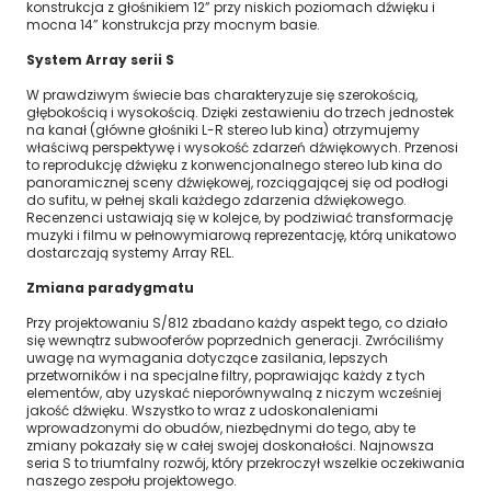
konstrukcja z głośnikiem 12” przy niskich poziomach dźwięku i
mocna 14” konstrukcja przy mocnym basie.
System Array serii S
W prawdziwym świecie bas charakteryzuje się szerokością,
głębokością i wysokością. Dzięki zestawieniu do trzech jednostek
na kanał (główne głośniki L-R stereo lub kina) otrzymujemy
właściwą perspektywę i wysokość zdarzeń dźwiękowych. Przenosi
to reprodukcję dźwięku z konwencjonalnego stereo lub kina do
panoramicznej sceny dźwiękowej, rozciągającej się od podłogi
do sufitu, w pełnej skali każdego zdarzenia dźwiękowego.
Recenzenci ustawiają się w kolejce, by podziwiać transformację
muzyki i filmu w pełnowymiarową reprezentację, którą unikatowo
dostarczają systemy Array REL.
Zmiana paradygmatu
Przy projektowaniu S/812 zbadano każdy aspekt tego, co działo
się wewnątrz subwooferów poprzednich generacji. Zwróciliśmy
uwagę na wymagania dotyczące zasilania, lepszych
przetworników i na specjalne filtry, poprawiając każdy z tych
elementów, aby uzyskać nieporównywalną z niczym wcześniej
jakość dźwięku. Wszystko to wraz z udoskonaleniami
wprowadzonymi do obudów, niezbędnymi do tego, aby te
zmiany pokazały się w całej swojej doskonałości. Najnowsza
seria S to triumfalny rozwój, który przekroczył wszelkie oczekiwania
naszego zespołu projektowego.