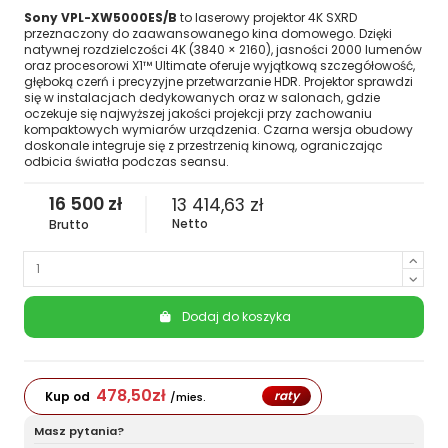
Sony VPL-XW5000ES/B
to laserowy projektor 4K SXRD
przeznaczony do zaawansowanego kina domowego. Dzięki
natywnej rozdzielczości 4K (3840 × 2160), jasności 2000 lumenów
oraz procesorowi X1™ Ultimate oferuje wyjątkową szczegółowość,
głęboką czerń i precyzyjne przetwarzanie HDR. Projektor sprawdzi
się w instalacjach dedykowanych oraz w salonach, gdzie
oczekuje się najwyższej jakości projekcji przy zachowaniu
kompaktowych wymiarów urządzenia. Czarna wersja obudowy
doskonale integruje się z przestrzenią kinową, ograniczając
odbicia światła podczas seansu.
16 500 zł
13 414,63 zł
Netto
Brutto
Dodaj do koszyka
478,50
zł
raty
Kup od
/mies.
Masz pytania?