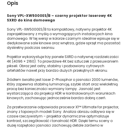
Opis
Sony VPL-XW5000ES/B – czarny projektor laserowy 4K
SXRD do kina domowego
Sony VPL-XW5000ES/B to kompaktowy, natywny projektor 4K
zaprojektowany z myślą o wymagających instalacjach kina
domowego. W tej wersji w kolorze czarnym idealnie wpisuje się w
dedykowane sale kinowe oraz wnętrza, gdzie sprzęt ma pozostać
dyskretny podczas seansu.
Projektor wykorzystuje trzy panele SXRD o natywnej rozdzielczości
4K (4096 × 2160). To prawdziwe 4K bez sztuczek z przesuwaniem
pikseli. Obraz jest ostry, stabilny i pozbawiony cyfrowych
artefaktów nawet przy bardzo dużych przekątnych ekranu.
Źródłem światła jest laser Z-Phosphor o jasności 2000 lumenów,
który zapewnia stabilną luminancję, szybki start oraz wieloletnią
pracę bez konieczności wymiany lampy. Jasność jest
wystarczająca do projekcji HDR w kontrolowanych warunkach
kinowych, zachowując jednocześnie bardzo dobrą czerń.
Za przetwarzanie odpowiada procesor X1™ Ultimate for projector,
znany z topowych modeli Sony. Analiza obrazu odbywa się w
czasie rzeczywistym – projektor dynamicznie optymalizuje
kontrast, szczegółowość i tonalność HDR. Dzięki temu sceny o
dużej rozpiętości jasności zachowują detale zarówno w