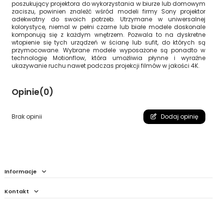
poszukujący projektora do wykorzystania w biurze lub domowym
zaciszu, powinien znaleźć wśród modeli firmy Sony projektor
adekwatny do swoich potrzeb. Utrzymane w uniwersalnej
kolorystyce, niemal w pełni czarne lub białe modele doskonale
komponują się z każdym wnętrzem. Pozwala to na dyskretne
wtopienie się tych urządzeń w ścianę lub sufit, do których są
przymocowane. Wybrane modele wyposażone są ponadto w
technologię Motionflow, która umożliwia płynne i wyraźne
ukazywanie ruchu nawet podczas projekcji filmów w jakości 4K.
Opinie
(0)
Brak opinii
Dodaj opinię
Informacje
Kontakt