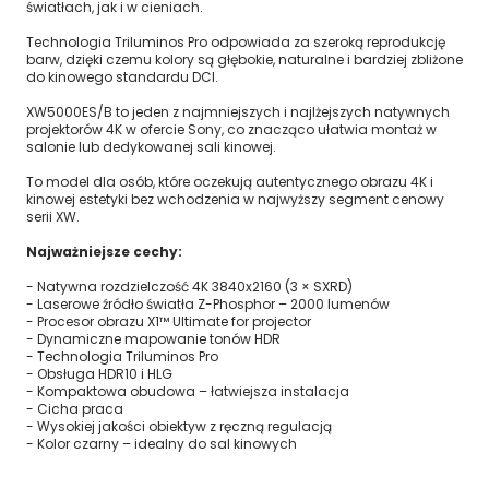
światłach, jak i w cieniach.
Technologia Triluminos Pro odpowiada za szeroką reprodukcję
barw, dzięki czemu kolory są głębokie, naturalne i bardziej zbliżone
do kinowego standardu DCI.
XW5000ES/B to jeden z najmniejszych i najlżejszych natywnych
projektorów 4K w ofercie Sony, co znacząco ułatwia montaż w
salonie lub dedykowanej sali kinowej.
To model dla osób, które oczekują autentycznego obrazu 4K i
kinowej estetyki bez wchodzenia w najwyższy segment cenowy
serii XW.
Najważniejsze cechy:
- Natywna rozdzielczość 4K 3840x2160 (3 × SXRD)
- Laserowe źródło światła Z-Phosphor – 2000 lumenów
- Procesor obrazu X1™ Ultimate for projector
- Dynamiczne mapowanie tonów HDR
- Technologia Triluminos Pro
- Obsługa HDR10 i HLG
- Kompaktowa obudowa – łatwiejsza instalacja
- Cicha praca
- Wysokiej jakości obiektyw z ręczną regulacją
- Kolor czarny – idealny do sal kinowych