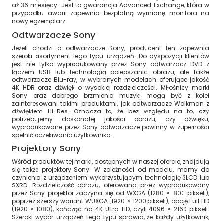
aż 36 miesięcy. Jest to gwarancja Advanced Exchange, która w
przypadku awarii zapewnia bezpłatną wymianę monitora na
nowy egzemplarz.
Odtwarzacze Sony
Jeżeli chodzi o odtwarzacze Sony, producent ten zapewnia
szeroki asortyment tego typu urządzeń. Do dyspozycji klientów
jest nie tylko wyprodukowany przez Sony odtwarzacz DVD z
łączem USB lub technologią polepszania obrazu, ale także
odtwarzacze Blu-ray, w wybranych modelach oferujące jakość
4K HDR oraz dźwięk o wysokiej rozdzielczości. Miłośnicy marki
Sony oraz dobrego brzmienia muzyki mogą być z kolei
zainteresowani takimi produktami, jak odtwarzacze Walkman z
dźwiękiem Hi-Res. Oznacza to, że bez względu na to, czy
potrzebujemy doskonałej jakości obrazu, czy dźwięku,
wyprodukowane przez Sony odtwarzacze powinny w zupełności
spełnić oczekiwania użytkownika.
Projektory Sony
Wśród produktów tej marki, dostępnych w naszej ofercie, znajdują
się także projektory Sony. W zależności od modelu, mamy do
czynienia z urządzeniem wykorzystującym technologię 3LCD lub
SXRD. Rozdzielczość obrazu, oferowana przez wyprodukowany
przez Sony projektor zaczyna się od WXGA (1280 × 800 pikseli),
poprzez szerszy wariant WUXGA (1920 × 1200 pikseli), opcję Full HD
(1920 × 1080), kończąc na 4K Ultra HD, czyli 4096 × 2160 pikseli.
Szeroki wybór urządzeń tego typu sprawia, że każdy użytkownik,