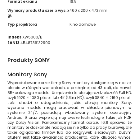
Format ekranu
16:9
Wymiary produktu szer. x wys. x
460 x 200 x 472 mm
gł.
Typ projektora
Kino domowe
Indeks
XW5000/B
EAN13
4548736132900
Produkty SONY
Monitory Sony
Wyprodukowane przez firmę Sony monitory dostępne są w naszej
ofercie w różnych wariantach, o przekątnej od 43 cali, do nawet
85-calowego modelu. Urządzenia te oferują rozdzielczość Full HD,
czyli 1920 × 1080 pikseli lub 4K (Ultra HD), czyli 3840 × 2160 pikseli.
Jeśli chodzi o udogodnienia, jakie oferują monitory Sony,
wybrane modele mogą pracować w układzie pionowym w
systemie 24/7, posiadają wbudowany system operacyjny
Android 9 oraz wspierają najnowsze technologie, takie jak HDR
czy Dolby Vision. Panoramiczny format obrazu 16:9 sprawia, że
monitory te doskonale nadają się nie tylko do pracy biurowej, ale
także oglądania filmów lub do rozgrywek sieciowych. Dużym
atutem jest także gwarancja producenta, której długość wynosi