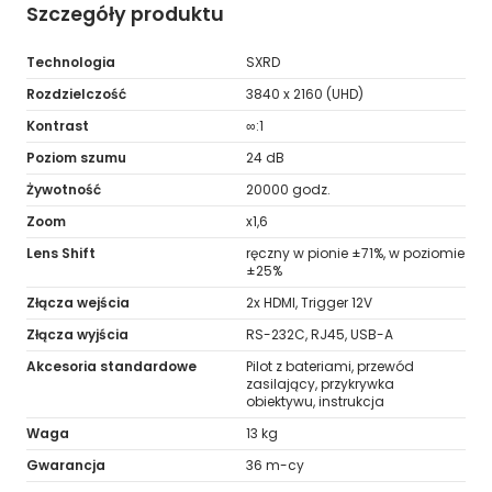
Szczegóły produktu
Technologia
SXRD
Rozdzielczość
3840 x 2160 (UHD)
Kontrast
∞:1
Poziom szumu
24 dB
Żywotność
20000 godz.
Zoom
x1,6
Lens Shift
ręczny w pionie ±71%, w poziomie
±25%
Złącza wejścia
2x HDMI, Trigger 12V
Złącza wyjścia
RS-232C, RJ45, USB-A
Akcesoria standardowe
Pilot z bateriami, przewód
zasilający, przykrywka
obiektywu, instrukcja
Waga
13 kg
Gwarancja
36 m-cy