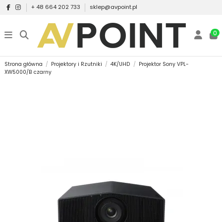
+ 48 664 202 733
sklep@avpoint.pl
0
Strona główna
Projektory i Rzutniki
4K/UHD
Projektor Sony VPL-
XW5000/B czarny