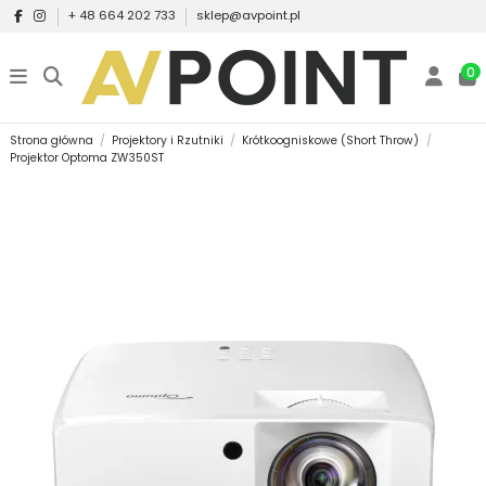
+ 48 664 202 733
sklep@avpoint.pl
0
Strona główna
Projektory i Rzutniki
Krótkoogniskowe (Short Throw)
Projektor Optoma ZW350ST