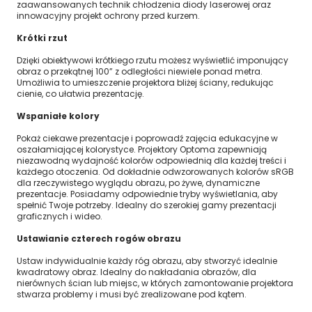
zaawansowanych technik chłodzenia diody laserowej oraz
innowacyjny projekt ochrony przed kurzem.
Krótki rzut
Dzięki obiektywowi krótkiego rzutu możesz wyświetlić imponujący
obraz o przekątnej 100” z odległości niewiele ponad metra.
Umożliwia to umieszczenie projektora bliżej ściany, redukując
cienie, co ułatwia prezentację.
Wspaniałe kolory
Pokaż ciekawe prezentacje i poprowadź zajęcia edukacyjne w
oszałamiającej kolorystyce. Projektory Optoma zapewniają
niezawodną wydajność kolorów odpowiednią dla każdej treści i
każdego otoczenia. Od dokładnie odwzorowanych kolorów sRGB
dla rzeczywistego wyglądu obrazu, po żywe, dynamiczne
prezentacje. Posiadamy odpowiednie tryby wyświetlania, aby
spełnić Twoje potrzeby. Idealny do szerokiej gamy prezentacji
graficznych i wideo.
Ustawianie czterech rogów obrazu
Ustaw indywidualnie każdy róg obrazu, aby stworzyć idealnie
kwadratowy obraz. Idealny do nakładania obrazów, dla
nierównych ścian lub miejsc, w których zamontowanie projektora
stwarza problemy i musi być zrealizowane pod kątem.