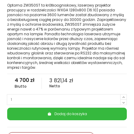
Optoma ZW350ST to krótkoogniskowy, laserowy projektor
pracujący w rozdzielczości WXGA 1280x800 (16:10) posiada
jasności na poziomie 3600 lumenów został zbudowany z myślą
o bezobsługowej ciągłej pracy do 30000 godzin. Zaprojektowany
z myślą o ochronie środowiska, ZW350ST zmniejsza zużycie
energii nawet o 47% w porównaniu z typowym projektorem
opartym na lampie. Ponadto technologia laserowa utrzymuje
jasność i nasycenie kolorów przez dłuższy czas, zapewniając
doskonałą jakość obrazu i długą żywotność produktu bez
konieczności rutynowej wymiany lampy. Projektor ma również
wbudowany głośnik oraz sterowanie po RS232 dla maksymalnej
kontroli i monitorowania, dzięki czemu idealnie nadaje się do sal
konferencyjnych, średniej wielkości obiektów wystawienniczych,
imprez i targów.
4 700 zł
3 821,14 zł
Netto
Brutto
Dodaj do koszyka