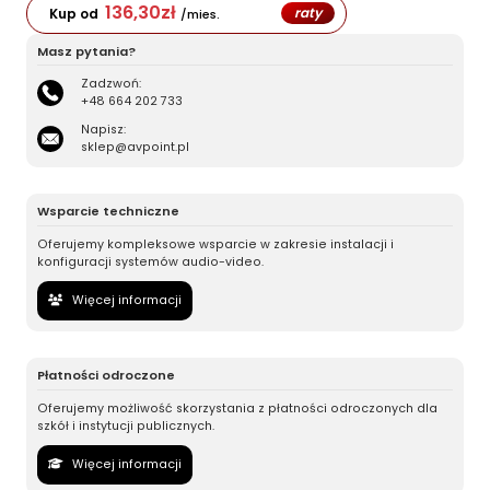
136,30
zł
raty
Kup od
/mies.
Masz pytania?
Zadzwoń:
+48 664 202 733
Napisz:
sklep@avpoint.pl
Wsparcie techniczne
Oferujemy kompleksowe wsparcie w zakresie instalacji i
konfiguracji systemów audio-video.
Więcej informacji
Płatności odroczone
Oferujemy możliwość skorzystania z płatności odroczonych dla
szkół i instytucji publicznych.
Więcej informacji