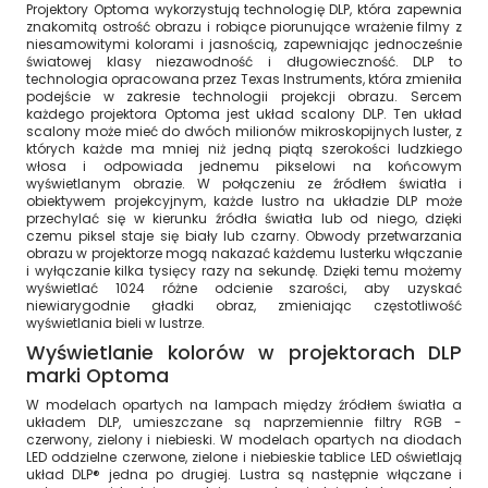
Projektory Optoma wykorzystują technologię DLP, która zapewnia
znakomitą ostrość obrazu i robiące piorunujące wrażenie filmy z
niesamowitymi kolorami i jasnością, zapewniając jednocześnie
światowej klasy niezawodność i długowieczność. DLP to
technologia opracowana przez Texas Instruments, która zmieniła
podejście w zakresie technologii projekcji obrazu. Sercem
każdego projektora Optoma jest układ scalony DLP. Ten układ
scalony może mieć do dwóch milionów mikroskopijnych luster, z
których każde ma mniej niż jedną piątą szerokości ludzkiego
włosa i odpowiada jednemu pikselowi na końcowym
wyświetlanym obrazie. W połączeniu ze źródłem światła i
obiektywem projekcyjnym, każde lustro na układzie DLP może
przechylać się w kierunku źródła światła lub od niego, dzięki
czemu piksel staje się biały lub czarny. Obwody przetwarzania
obrazu w projektorze mogą nakazać każdemu lusterku włączanie
i wyłączanie kilka tysięcy razy na sekundę. Dzięki temu możemy
wyświetlać 1024 różne odcienie szarości, aby uzyskać
niewiarygodnie gładki obraz, zmieniając częstotliwość
wyświetlania bieli w lustrze.
Wyświetlanie kolorów w projektorach DLP
marki Optoma
W modelach opartych na lampach między źródłem światła a
układem DLP, umieszczane są naprzemiennie filtry RGB -
czerwony, zielony i niebieski. W modelach opartych na diodach
LED oddzielne czerwone, zielone i niebieskie tablice LED oświetlają
układ DLP® jedna po drugiej. Lustra są następnie włączane i