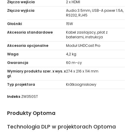
Złącza wejścia
2 x HDMI
Złącza wyjścia
Audio 3.5mm, USB-A power 1.5A,
RS232, RJ45
Głośniki
15W
Akcesoria standardowe
Kabel zasilajacy, pilot z
bateriami, instrukcja
Akcesoria opcjonalne
Moduł UHDCast Pro
Waga
4,2 kg
Gwarancja
60 m-cy
Wymiary produktu szer. x wys. x
274 x 216 x 114 mm
gł.
Typ projektora
Krótkoogniskowy
Indeks
ZW350ST
Produkty Optoma
Technologia DLP w projektorach Optoma