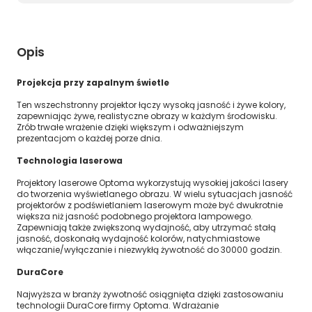
Opis
Projekcja przy zapalnym świetle
Ten wszechstronny projektor łączy wysoką jasność i żywe kolory,
zapewniając żywe, realistyczne obrazy w każdym środowisku.
Zrób trwałe wrażenie dzięki większym i odważniejszym
prezentacjom o każdej porze dnia.
Technologia laserowa
Projektory laserowe Optoma wykorzystują wysokiej jakości lasery
do tworzenia wyświetlanego obrazu. W wielu sytuacjach jasność
projektorów z podświetlaniem laserowym może być dwukrotnie
większa niż jasność podobnego projektora lampowego.
Zapewniają także zwiększoną wydajność, aby utrzymać stałą
jasność, doskonałą wydajność kolorów, natychmiastowe
włączanie/wyłączanie i niezwykłą żywotność do 30000 godzin.
DuraCore
Najwyższa w branży żywotność osiągnięta dzięki zastosowaniu
technologii DuraCore firmy Optoma. Wdrażanie