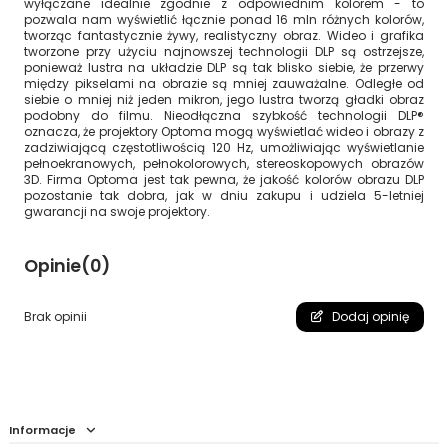
wyłączane idealnie zgodnie z odpowiednim kolorem - to
pozwala nam wyświetlić łącznie ponad 16 mln różnych kolorów,
tworząc fantastycznie żywy, realistyczny obraz. Wideo i grafika
tworzone przy użyciu najnowszej technologii DLP są ostrzejsze,
ponieważ lustra na układzie DLP są tak blisko siebie, że przerwy
między pikselami na obrazie są mniej zauważalne. Odległe od
siebie o mniej niż jeden mikron, jego lustra tworzą gładki obraz
podobny do filmu. Nieodłączna szybkość technologii DLP®
oznacza, że ​​projektory Optoma mogą wyświetlać wideo i obrazy z
zadziwiającą częstotliwością 120 Hz, umożliwiając wyświetlanie
pełnoekranowych, pełnokolorowych, stereoskopowych obrazów
3D. Firma Optoma jest tak pewna, że ​​jakość kolorów obrazu DLP
pozostanie tak dobra, jak w dniu zakupu i udziela 5-letniej
gwarancji na swoje projektory.
Opinie
(0)
Brak opinii
Dodaj opinię
Informacje