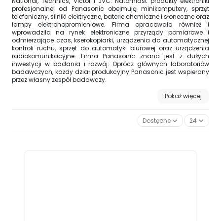
National, Technics, Victor i JVC. Natomiast produkty elektroniki
profesjonalnej od Panasonic obejmują minikomputery, sprzęt
telefoniczny, silniki elektryczne, baterie chemiczne i słoneczne oraz
lampy elektronopromieniowe. Firma opracowała również i
wprowadziła na rynek elektroniczne przyrządy pomiarowe i
odmierzające czas, kserokopiarki, urządzenia do automatycznej
kontroli ruchu, sprzęt do automatyki biurowej oraz urządzenia
radiokomunikacyjne. Firma Panasonic znana jest z dużych
inwestycji w badania i rozwój. Oprócz głównych laboratoriów
badawczych, każdy dział produkcyjny Panasonic jest wspierany
przez własny zespół badawczy.
Pokaż więcej
Dostępne
24