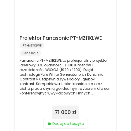
Projektor Panasonic PT-MZ11KLWE
PT-MZ11KLWE
Panasonic
Panasonic PT-MZ11KLWE to profesjonalny projektor
laserowy LCD o jasności 11 000 lumenów i
rozdzielczości WUXGA (1920 x 1200). Dzięki
technologii Pure White Generator oraz Dynamic
Contrast NX zapewnia żywe kolory i głęboki
kontrast. Kompaktowa i lekka konstrukcja oraz
cicha praca czynią go idealnym wyborem dla sal
konferencyjnych, wykładowych i innych...
71 000 zł
Dodaj do koszyka