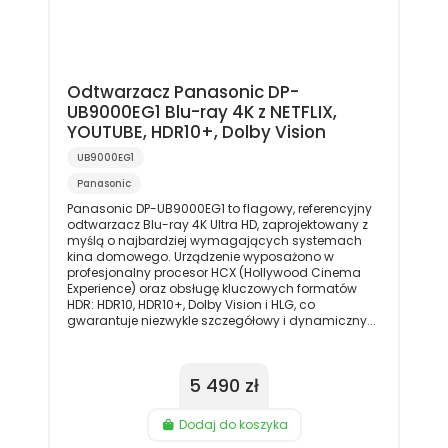
Odtwarzacz Panasonic DP-
UB9000EG1 Blu-ray 4K z NETFLIX,
YOUTUBE, HDR10+, Dolby Vision
UB9000EG1
Panasonic
Panasonic DP-UB9000EG1 to flagowy, referencyjny
odtwarzacz Blu-ray 4K Ultra HD, zaprojektowany z
myślą o najbardziej wymagających systemach
kina domowego. Urządzenie wyposażono w
profesjonalny procesor HCX (Hollywood Cinema
Experience) oraz obsługę kluczowych formatów
HDR: HDR10, HDR10+, Dolby Vision i HLG, co
gwarantuje niezwykle szczegółowy i dynamiczny...
5 490 zł
Dodaj do koszyka