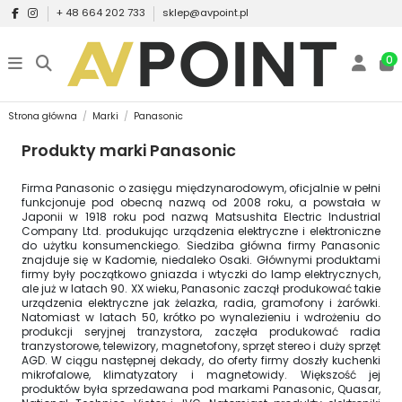
+ 48 664 202 733
sklep@avpoint.pl
0
Strona główna
Marki
Panasonic
Produkty marki Panasonic
Firma Panasonic o zasięgu międzynarodowym, oficjalnie w pełni
funkcjonuje pod obecną nazwą od 2008 roku, a powstała w
Japonii w 1918 roku pod nazwą Matsushita Electric Industrial
Company Ltd. produkując urządzenia elektryczne i elektroniczne
do użytku konsumenckiego. Siedziba główna firmy Panasonic
znajduje się w Kadomie, niedaleko Osaki. Głównymi produktami
firmy były początkowo gniazda i wtyczki do lamp elektrycznych,
ale już w latach 90. XX wieku, Panasonic zaczął produkować takie
urządzenia elektryczne jak żelazka, radia, gramofony i żarówki.
Natomiast w latach 50, krótko po wynalezieniu i wdrożeniu do
produkcji seryjnej tranzystora, zaczęła produkować radia
tranzystorowe, telewizory, magnetofony, sprzęt stereo i duży sprzęt
AGD. W ciągu następnej dekady, do oferty firmy doszły kuchenki
mikrofalowe, klimatyzatory i magnetowidy. Większość jej
produktów była sprzedawana pod markami Panasonic, Quasar,