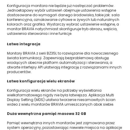
Konfiguracja monitora nie będzie już nastręczać problemów.
Jednoetapowy wybór ustawień obejmuje ustawienia wstępne
dostosowane do wymagań danego środowiska, takie jak: sala
konferencyjna, oznakowanie cyfrowe w żywych lub naturalnych
kolorach oraz grafika. Wystarczy wybrać ustawienie wstępne, a
monitor BRAVIA natychmiast skonfiguruje tryb obrazu, wejścia,
ustawienia sterowania i inne funkcje.
Łatwa integracja
Monitory BRAVIA z serii BZ35L to rozwiązanie dla nowoczesnego
świata komunikacji. Zapewniają bezproblemową obsługę
wiodących obecnie platform automatyzacji i sterowania, a
otwarte interfejsy API ułatwiają integrację z rozwiązaniami innych
producentów.
Łatwa konfiguracja wielu ekranów
Konfiguracja wielu ekranów na potrzeby wyświetlania
wielkoformatowego nigdy nie była łatwiejsza. Aplikacja Multi
Display Setting (MDS) ułatwia tworzenie niesamowitych ścian
wideo z wielu monitorów BRAVIA umieszczonych obok siebie.
Duża wewnętrzna pamięć masowa 32 GB
Pamięć wewnętrzna innych monitorów jest zajmowana przez
system operacyjny, pozostawiając niewiele miejsca na aplikacje