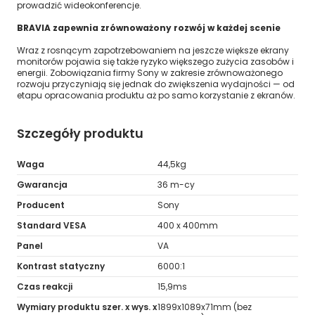
prowadzić wideokonferencje.
BRAVIA zapewnia zrównoważony rozwój w każdej scenie
Wraz z rosnącym zapotrzebowaniem na jeszcze większe ekrany
monitorów pojawia się także ryzyko większego zużycia zasobów i
energii. Zobowiązania firmy Sony w zakresie zrównoważonego
rozwoju przyczyniają się jednak do zwiększenia wydajności — od
etapu opracowania produktu aż po samo korzystanie z ekranów.
Szczegóły produktu
Waga
44,5kg
Gwarancja
36 m-cy
Producent
Sony
Standard VESA
400 x 400mm
Panel
VA
Kontrast statyczny
6000:1
Czas reakcji
15,9ms
Wymiary produktu szer. x wys. x
1899x1089x71mm (bez