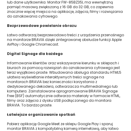
lub dane użytkownika. Monitor FW-85BZ35L ma wewnętrzną
pamięć masową zwiększoną z 16 GB do 32 GB, co zapewnia
znacznie więcej miejsca na aplikacje, zdjęcia, filmy i rozwiązania
do oznakowania cyfrowego.
Bezprzewodowe powielanie obrazu
Łatwo odtwarzaj bezprzewodowo treści z urządzenia przenośnego
na monitorze BRAVIA dzięki zintegrowanej obsłudze funkcji Apple
AirPlay i Google Chromecast.
Digital Signage dla każdego
Informowanie klientów oraz wskazywanie kierunku w sklepach i
biurach za pomocą rozwiązań do oznakowania cyfrowego jest
teraz wyjątkowo proste. Wbudowana obsługa standardu HTML5
ułatwia wyświetlanie interaktywnych treści signage na
monitorach BRAVIA bez konieczności korzystania z
dedykowanego dekodera, odtwarzacza multimedialnego lub
komputera. Zainstalowane oprogramowanie BRAVIA Signage
Free (BSF) automatycznie odtwarza materiały w formacie HTML,
filmy oraz zdjęcia z dysku USB podłączonego do monitora
BRAVIA. To bardzo proste.
Łatwiejsze organizowanie spotkań
Pobierz aplikację Google Meet ze sklepu Google Play i sparuj
monitor BRAVIA z kompatybilną kamerą internetową, aby łatwo