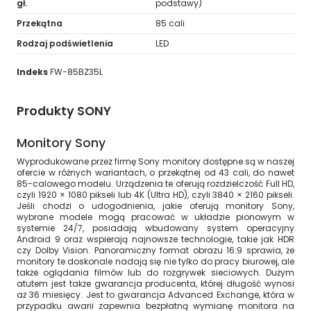
gł.
podstawy)
Przekątna
85 cali
Rodzaj podświetlenia
LED
Indeks
FW-85BZ35L
Produkty SONY
Monitory Sony
Wyprodukowane przez firmę Sony monitory dostępne są w naszej
ofercie w różnych wariantach, o przekątnej od 43 cali, do nawet
85-calowego modelu. Urządzenia te oferują rozdzielczość Full HD,
czyli 1920 × 1080 pikseli lub 4K (Ultra HD), czyli 3840 × 2160 pikseli.
Jeśli chodzi o udogodnienia, jakie oferują monitory Sony,
wybrane modele mogą pracować w układzie pionowym w
systemie 24/7, posiadają wbudowany system operacyjny
Android 9 oraz wspierają najnowsze technologie, takie jak HDR
czy Dolby Vision. Panoramiczny format obrazu 16:9 sprawia, że
monitory te doskonale nadają się nie tylko do pracy biurowej, ale
także oglądania filmów lub do rozgrywek sieciowych. Dużym
atutem jest także gwarancja producenta, której długość wynosi
aż 36 miesięcy. Jest to gwarancja Advanced Exchange, która w
przypadku awarii zapewnia bezpłatną wymianę monitora na