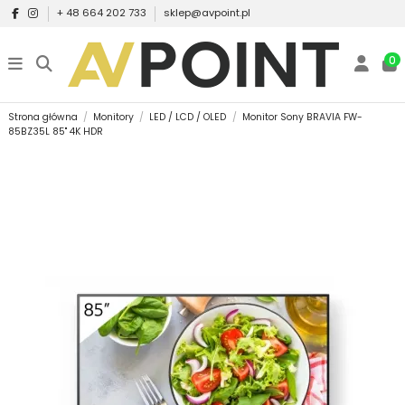
+ 48 664 202 733
sklep@avpoint.pl
0
Strona główna
Monitory
LED / LCD / OLED
Monitor Sony BRAVIA FW-
85BZ35L 85" 4K HDR