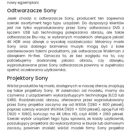
nowy egzemplarz.
Odtwarzacze Sony
Jeżeli chodzi o odtwarzacze Sony, producent ten zapewnia
szeroki asortyment tego typu urządzeń. Do dyspozycji klientów
jest nie tylko wyprodukowany przez Sony odtwarzacz DVD z
łączem USB lub technologią polepszania obrazu, ale także
odtwarzacze Blu-ray, w wybranych modelach oferujące jakość
4K HDR oraz dźwięk o wysokiej rozdzielczości. Miłośnicy marki
Sony oraz dobrego brzmienia muzyki mogą być z kolei
zainteresowani takimi produktami, jak odtwarzacze Walkman z
dźwiękiem Hi-Res. Oznacza to, że bez względu na to, czy
potrzebujemy doskonałej jakości obrazu, czy dźwięku,
wyprodukowane przez Sony odtwarzacze powinny w zupełności
spełnić oczekiwania użytkownika.
Projektory Sony
Wśród produktów tej marki, dostępnych w naszej ofercie, znajdują
się także projektory Sony. W zależności od modelu, mamy do
czynienia z urządzeniem wykorzystującym technologię 3LCD lub
SXRD. Rozdzielczość obrazu, oferowana przez wyprodukowany
przez Sony projektor zaczyna się od WXGA (1280 × 800 pikseli),
poprzez szerszy wariant WUXGA (1920 × 1200 pikseli), opcję Full HD
(1920 × 1080), kończąc na 4K Ultra HD, czyli 4096 × 2160 pikseli.
Szeroki wybór urządzeń tego typu sprawia, że każdy użytkownik,
poszukujący projektora do wykorzystania w biurze lub domowym
zaciszu, powinien znaleźć wśród modeli firmy Sony projektor