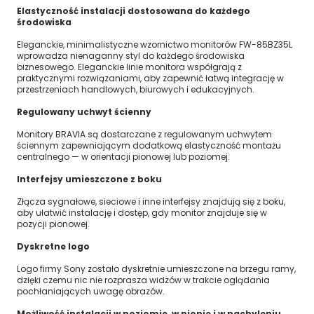
Elastyczność instalacji dostosowana do każdego
środowiska
Eleganckie, minimalistyczne wzornictwo monitorów FW-85BZ35L
wprowadza nienaganny styl do każdego środowiska
biznesowego. Eleganckie linie monitora współgrają z
praktycznymi rozwiązaniami, aby zapewnić łatwą integrację w
przestrzeniach handlowych, biurowych i edukacyjnych.
Regulowany uchwyt ścienny
Monitory BRAVIA są dostarczane z regulowanym uchwytem
ściennym zapewniającym dodatkową elastyczność montażu
centralnego — w orientacji pionowej lub poziomej.
Interfejsy umieszczone z boku
Złącza sygnałowe, sieciowe i inne interfejsy znajdują się z boku,
aby ułatwić instalację i dostęp, gdy monitor znajduje się w
pozycji pionowej.
Dyskretne logo
Logo firmy Sony zostało dyskretnie umieszczone na brzegu ramy,
dzięki czemu nic nie rozprasza widzów w trakcie oglądania
pochłaniających uwagę obrazów.
Możliwość instalacji w poziomie, w pionie i w nachyleniu