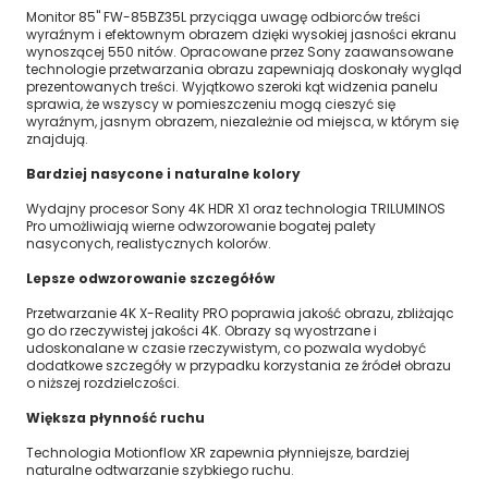
Monitor 85" FW-85BZ35L przyciąga uwagę odbiorców treści
wyraźnym i efektownym obrazem dzięki wysokiej jasności ekranu
wynoszącej 550 nitów. Opracowane przez Sony zaawansowane
technologie przetwarzania obrazu zapewniają doskonały wygląd
prezentowanych treści. Wyjątkowo szeroki kąt widzenia panelu
sprawia, że wszyscy w pomieszczeniu mogą cieszyć się
wyraźnym, jasnym obrazem, niezależnie od miejsca, w którym się
znajdują.
Bardziej nasycone i naturalne kolory
Wydajny procesor Sony 4K HDR X1 oraz technologia TRILUMINOS
Pro umożliwiają wierne odwzorowanie bogatej palety
nasyconych, realistycznych kolorów.
Lepsze odwzorowanie szczegółów
Przetwarzanie 4K X-Reality PRO poprawia jakość obrazu, zbliżając
go do rzeczywistej jakości 4K. Obrazy są wyostrzane i
udoskonalane w czasie rzeczywistym, co pozwala wydobyć
dodatkowe szczegóły w przypadku korzystania ze źródeł obrazu
o niższej rozdzielczości.
Większa płynność ruchu
Technologia Motionflow XR zapewnia płynniejsze, bardziej
naturalne odtwarzanie szybkiego ruchu.