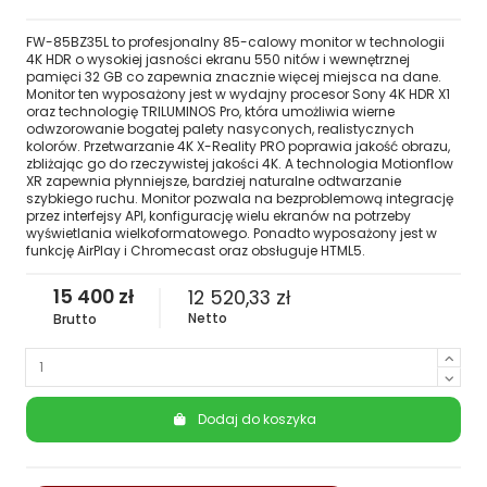
FW-85BZ35L to profesjonalny 85-calowy monitor w technologii
4K HDR o wysokiej jasności ekranu 550 nitów i wewnętrznej
pamięci 32 GB co zapewnia znacznie więcej miejsca na dane.
Monitor ten wyposażony jest w wydajny procesor Sony 4K HDR X1
oraz technologię TRILUMINOS Pro, która umożliwia wierne
odwzorowanie bogatej palety nasyconych, realistycznych
kolorów. Przetwarzanie 4K X-Reality PRO poprawia jakość obrazu,
zbliżając go do rzeczywistej jakości 4K. A technologia Motionflow
XR zapewnia płynniejsze, bardziej naturalne odtwarzanie
szybkiego ruchu. Monitor pozwala na bezproblemową integrację
przez interfejsy API, konfigurację wielu ekranów na potrzeby
wyświetlania wielkoformatowego. Ponadto wyposażony jest w
funkcję AirPlay i Chromecast oraz obsługuje HTML5.
15 400 zł
12 520,33 zł
Netto
Brutto
Dodaj do koszyka