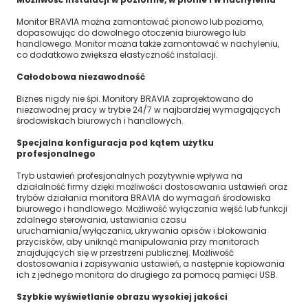
Monitor BRAVIA można zamontować pionowo lub poziomo,
dopasowując do dowolnego otoczenia biurowego lub
handlowego. Monitor można także zamontować w nachyleniu,
co dodatkowo zwiększa elastyczność instalacji.
Całodobowa niezawodność
Biznes nigdy nie śpi. Monitory BRAVIA zaprojektowano do
niezawodnej pracy w trybie 24/7 w najbardziej wymagających
środowiskach biurowych i handlowych.
Specjalna konfiguracja pod kątem użytku
profesjonalnego
Tryb ustawień profesjonalnych pozytywnie wpływa na
działalność firmy dzięki możliwości dostosowania ustawień oraz
trybów działania monitora BRAVIA do wymagań środowiska
biurowego i handlowego. Możliwość wyłączania wejść lub funkcji
zdalnego sterowania, ustawiania czasu
uruchamiania/wyłączania, ukrywania opisów i blokowania
przycisków, aby uniknąć manipulowania przy monitorach
znajdujących się w przestrzeni publicznej. Możliwość
dostosowania i zapisywania ustawień, a następnie kopiowania
ich z jednego monitora do drugiego za pomocą pamięci USB.
Szybkie wyświetlanie obrazu wysokiej jakości