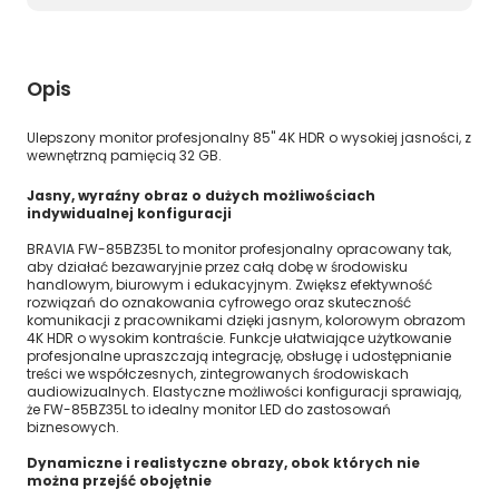
Opis
Ulepszony monitor profesjonalny 85" 4K HDR o wysokiej jasności, z
wewnętrzną pamięcią 32 GB.
Jasny, wyraźny obraz o dużych możliwościach
indywidualnej konfiguracji
BRAVIA FW-85BZ35L to monitor profesjonalny opracowany tak,
aby działać bezawaryjnie przez całą dobę w środowisku
handlowym, biurowym i edukacyjnym. Zwiększ efektywność
rozwiązań do oznakowania cyfrowego oraz skuteczność
komunikacji z pracownikami dzięki jasnym, kolorowym obrazom
4K HDR o wysokim kontraście. Funkcje ułatwiające użytkowanie
profesjonalne upraszczają integrację, obsługę i udostępnianie
treści we współczesnych, zintegrowanych środowiskach
audiowizualnych. Elastyczne możliwości konfiguracji sprawiają,
że FW-85BZ35L to idealny monitor LED do zastosowań
biznesowych.
Dynamiczne i realistyczne obrazy, obok których nie
można przejść obojętnie