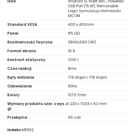
Inne
Android 13, HDMI ARC; Powered
USB Port (15 W); Removable
Logo; Symulacja standardu
DICOM
Standard VESA
400 x 400mm
Panel
IPS LED
Rozdzielczość fizyczna
3840x2160 (4K)
Format ekranu
16:9
Kontrast statyczny
1200:1
Czas reakcji
8ms
Kąty widzenia
178 stopni i 178 stopni
Odświeżanie
60Hz
Kolory
1073.7mln
Wymiary produktu szer. x wys. x
1 233 x 703,5 x 62 mm
gł.
Przekątna
55 cali
Indeks
ME552