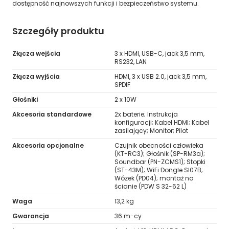
dostępność najnowszych funkcji i bezpieczeństwo systemu.
Szczegóły produktu
Złącza wejścia
3 x HDMI, USB-C, jack 3,5 mm,
RS232, LAN
Złącza wyjścia
HDMI, 3 x USB 2.0, jack 3,5 mm,
SPDIF
Głośniki
2 x 10W
Akcesoria standardowe
2x baterie; Instrukcja
konfiguracji; Kabel HDMI; Kabel
zasilający; Monitor; Pilot
Akcesoria opcjonalne
Czujnik obecności człowieka
(KT-RC3); Głośnik (SP-RM3a);
Soundbar (PN-ZCMS1); Stopki
(ST-43M); WiFi Dongle SI07B;
Wózek (PD04); montaż na
ścianie (PDW S 32-62 L)
Waga
13,2 kg
Gwarancja
36 m-cy