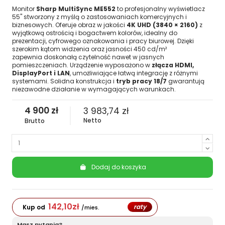
Monitor
Sharp MultiSync ME552
to profesjonalny wyświetlacz
55" stworzony z myślą o zastosowaniach komercyjnych i
biznesowych. Oferuje obraz w jakości
4K UHD (3840 × 2160)
z
wyjątkową ostrością i bogactwem kolorów, idealny do
prezentacji, cyfrowego oznakowania i pracy biurowej. Dzięki
szerokim kątom widzenia oraz jasności 450 cd/m²
zapewnia doskonałą czytelność nawet w jasnych
pomieszczeniach. Urządzenie wyposażono w
złącza HDMI,
DisplayPort i LAN
, umożliwiające łatwą integrację z różnymi
systemami. Solidna konstrukcja i
tryb pracy 18/7
gwarantują
niezawodne działanie w wymagających warunkach.
4 900 zł
3 983,74 zł
Netto
Brutto
Dodaj do koszyka
142,10
zł
raty
Kup od
/mies.
Masz pytania?