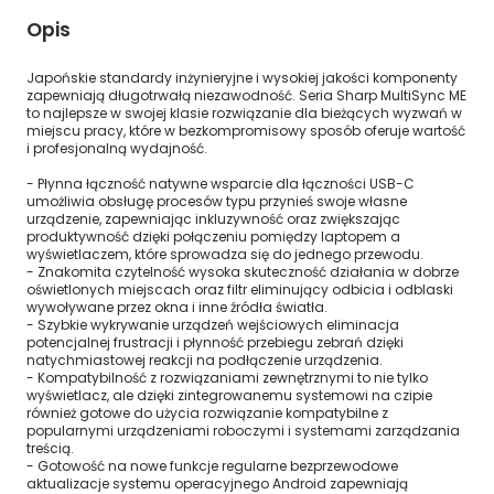
Opis
Japońskie standardy inżynieryjne i wysokiej jakości komponenty
zapewniają długotrwałą niezawodność. Seria Sharp MultiSync ME
to najlepsze w swojej klasie rozwiązanie dla bieżących wyzwań w
miejscu pracy, które w bezkompromisowy sposób oferuje wartość
i profesjonalną wydajność.
- Płynna łączność natywne wsparcie dla łączności USB-C
umożliwia obsługę procesów typu przynieś swoje własne
urządzenie, zapewniając inkluzywność oraz zwiększając
produktywność dzięki połączeniu pomiędzy laptopem a
wyświetlaczem, które sprowadza się do jednego przewodu.
- Znakomita czytelność wysoka skuteczność działania w dobrze
oświetlonych miejscach oraz filtr eliminujący odbicia i odblaski
wywoływane przez okna i inne źródła światła.
- Szybkie wykrywanie urządzeń wejściowych eliminacja
potencjalnej frustracji i płynność przebiegu zebrań dzięki
natychmiastowej reakcji na podłączenie urządzenia.
- Kompatybilność z rozwiązaniami zewnętrznymi to nie tylko
wyświetlacz, ale dzięki zintegrowanemu systemowi na czipie
również gotowe do użycia rozwiązanie kompatybilne z
popularnymi urządzeniami roboczymi i systemami zarządzania
treścią.
- Gotowość na nowe funkcje regularne bezprzewodowe
aktualizacje systemu operacyjnego Android zapewniają