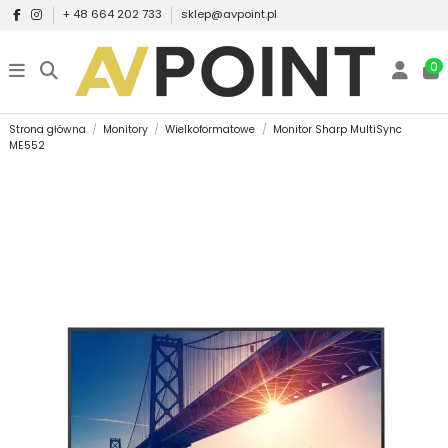
+ 48 664 202 733
sklep@avpoint.pl
0
Strona główna
Monitory
Wielkoformatowe
Monitor Sharp MultiSync
ME552