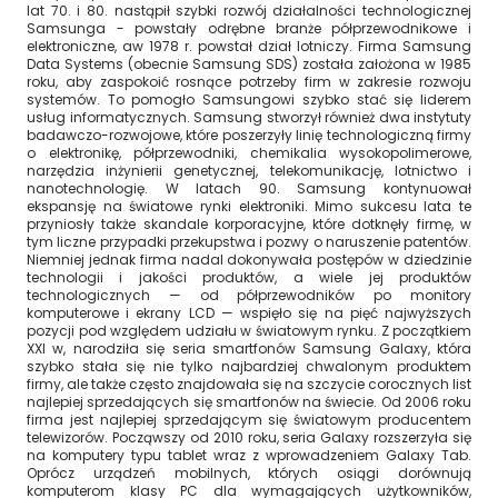
lat 70. i 80. nastąpił szybki rozwój działalności technologicznej
Samsunga - powstały odrębne branże półprzewodnikowe i
elektroniczne, aw 1978 r. powstał dział lotniczy. Firma Samsung
Data Systems (obecnie Samsung SDS) została założona w 1985
roku, aby zaspokoić rosnące potrzeby firm w zakresie rozwoju
systemów. To pomogło Samsungowi szybko stać się liderem
usług informatycznych. Samsung stworzył również dwa instytuty
badawczo-rozwojowe, które poszerzyły linię technologiczną firmy
o elektronikę, półprzewodniki, chemikalia wysokopolimerowe,
narzędzia inżynierii genetycznej, telekomunikację, lotnictwo i
nanotechnologię. W latach 90. Samsung kontynuował
ekspansję na światowe rynki elektroniki. Mimo sukcesu lata te
przyniosły także skandale korporacyjne, które dotknęły firmę, w
tym liczne przypadki przekupstwa i pozwy o naruszenie patentów.
Niemniej jednak firma nadal dokonywała postępów w dziedzinie
technologii i jakości produktów, a wiele jej produktów
technologicznych — od półprzewodników po monitory
komputerowe i ekrany LCD — wspięło się na pięć najwyższych
pozycji pod względem udziału w światowym rynku. Z początkiem
XXI w, narodziła się seria smartfonów Samsung Galaxy, która
szybko stała się nie tylko najbardziej chwalonym produktem
firmy, ale także często znajdowała się na szczycie corocznych list
najlepiej sprzedających się smartfonów na świecie. Od 2006 roku
firma jest najlepiej sprzedającym się światowym producentem
telewizorów. Począwszy od 2010 roku, seria Galaxy rozszerzyła się
na komputery typu tablet wraz z wprowadzeniem Galaxy Tab.
Oprócz urządzeń mobilnych, których osiągi dorównują
komputerom klasy PC dla wymagających użytkowników,