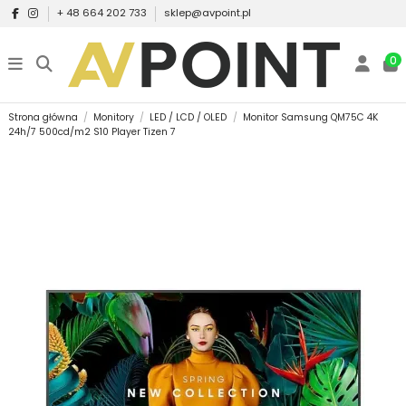
+ 48 664 202 733
sklep@avpoint.pl
0
Strona główna
Monitory
LED / LCD / OLED
Monitor Samsung QM75C 4K
24h/7 500cd/m2 S10 Player Tizen 7