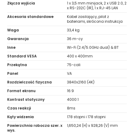
Złącza wyjścia
1 x 3,5 mm minijack, 2 x USB 2.0, 2
x RS-232C (IR), 1 x RJ-45 LAN
Akcesoria standardowe
Kabel zasilający, pilot z
bateriami, skrócona instrukcja
Waga
33,4 kg
Gwarancja
36 m-cy
Inne
Wi-Fi (2.4/5.0GHz dual) & BT
Standard VESA
400 x 400mm
Przekątna
75-cali
Panel
VA
Rozdzielczość fizyczna
3840x2160 (4K)
Format ekranu
16:9
Kontrast statyczny
4000:1
Czas reakcji
8ms
Kąty widzenia
178 stopni i 178 stopni
Powierzchnia robocza szer. x
1,650,24 (H) x 928,26 (V) mm
wys.