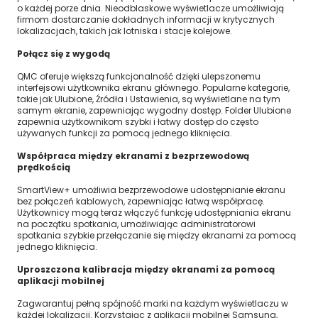
o każdej porze dnia. Nieodblaskowe wyświetlacze umożliwiają
firmom dostarczanie dokładnych informacji w krytycznych
lokalizacjach, takich jak lotniska i stacje kolejowe.
Połącz się z wygodą
QMC oferuje większą funkcjonalność dzięki ulepszonemu
interfejsowi użytkownika ekranu głównego. Popularne kategorie,
takie jak Ulubione, Źródła i Ustawienia, są wyświetlane na tym
samym ekranie, zapewniając wygodny dostęp. Folder Ulubione
zapewnia użytkownikom szybki i łatwy dostęp do często
używanych funkcji za pomocą jednego kliknięcia.
Współpraca między ekranami z bezprzewodową
prędkością
SmartView+ umożliwia bezprzewodowe udostępnianie ekranu
bez połączeń kablowych, zapewniając łatwą współpracę.
Użytkownicy mogą teraz włączyć funkcję udostępniania ekranu
na początku spotkania, umożliwiając administratorowi
spotkania szybkie przełączanie się między ekranami za pomocą
jednego kliknięcia.
Uproszczona kalibracja między ekranami za pomocą
aplikacji mobilnej
Zagwarantuj pełną spójność marki na każdym wyświetlaczu w
każdej lokalizacji. Korzystając z aplikacji mobilnej Samsung,