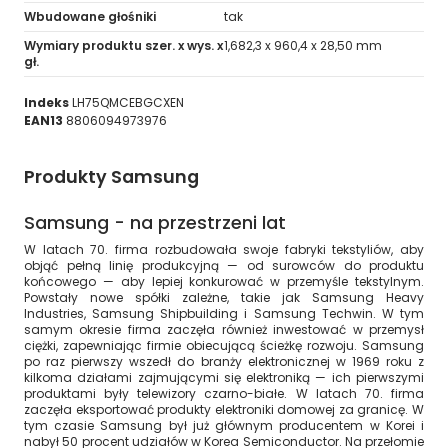
Wbudowane głośniki
tak
Wymiary produktu szer. x wys. x
1,682,3 x 960,4 x 28,50 mm
gł.
Indeks
LH75QMCEBGCXEN
EAN13
8806094973976
Produkty Samsung
Samsung - na przestrzeni lat
W latach 70. firma rozbudowała swoje fabryki tekstyliów, aby
objąć pełną linię produkcyjną — od surowców do produktu
końcowego — aby lepiej konkurować w przemyśle tekstylnym.
Powstały nowe spółki zależne, takie jak Samsung Heavy
Industries, Samsung Shipbuilding i Samsung Techwin. W tym
samym okresie firma zaczęła również inwestować w przemysł
ciężki, zapewniając firmie obiecującą ścieżkę rozwoju. Samsung
po raz pierwszy wszedł do branży elektronicznej w 1969 roku z
kilkoma działami zajmującymi się elektroniką — ich pierwszymi
produktami były telewizory czarno-białe. W latach 70. firma
zaczęła eksportować produkty elektroniki domowej za granicę. W
tym czasie Samsung był już głównym producentem w Korei i
nabył 50 procent udziałów w Korea Semiconductor. Na przełomie