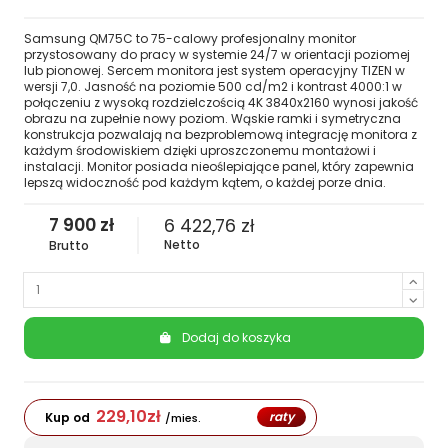
Samsung QM75C to 75-calowy profesjonalny monitor
przystosowany do pracy w systemie 24/7 w orientacji poziomej
lub pionowej. Sercem monitora jest system operacyjny TIZEN w
wersji 7,0. Jasność na poziomie 500 cd/m2 i kontrast 4000:1 w
połączeniu z wysoką rozdzielczością 4K 3840x2160 wynosi jakość
obrazu na zupełnie nowy poziom. Wąskie ramki i symetryczna
konstrukcja pozwalają na bezproblemową integrację monitora z
każdym środowiskiem dzięki uproszczonemu montażowi i
instalacji. Monitor posiada nieoślepiające panel, który zapewnia
lepszą widoczność pod każdym kątem, o każdej porze dnia.
7 900 zł
6 422,76 zł
Netto
Brutto
Dodaj do koszyka
229,10
zł
raty
Kup od
/mies.