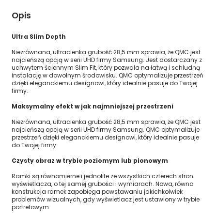
Opis
Ultra Slim Depth
Niezrównana, ultracienka grubość 28,5 mm sprawia, że QMC jest
najcieńszą opcją w serii UHD firmy Samsung. Jest dostarczany z
uchwytem ściennym Slim Fit, który pozwala na łatwą i schludną
instalację w dowolnym środowisku. QMC optymalizuje przestrzeń
dzięki eleganckiemu designowi, który idealnie pasuje do Twojej
firmy.
Maksymalny efekt w jak najmniejszej przestrzeni
Niezrównana, ultracienka grubość 28,5 mm sprawia, że QMC jest
najcieńszą opcją w serii UHD firmy Samsung. QMC optymalizuje
przestrzeń dzięki eleganckiemu designowi, który idealnie pasuje
do Twojej firmy.
Czysty obraz w trybie poziomym lub pionowym
Ramki są równomierne i jednolite ze wszystkich czterech stron
wyświetlacza, o tej samej grubości i wymiarach. Nowa, równa
konstrukcja ramek zapobiega powstawaniu jakichkolwiek
problemów wizualnych, gdy wyświetlacz jest ustawiony w trybie
portretowym.