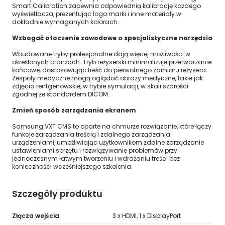
Smart Calibration zapewnia odpowiednią kalibrację każdego
wyświetlacza, prezentując logo marki i inne materiały w
dokładnie wymaganych kolorach.
Wzbogać otoczenie zawodowe o specjalistyczne narzędzia
Wbudowane tryby profesjonalne dają więcej możliwości w
określonych branżach. Tryb reżyserski minimalizuje przetwarzanie
końcowe, dostosowując treść do pierwotnego zamiaru reżysera.
Zespoły medyczne mogą oglądać obrazy medyczne, takie jak
zdjęcia rentgenowskie, w trybie symulacji, w skali szarości
zgodnej ze standardem DICOM.
Zmień sposób zarządzania ekranem
Samsung VXT CMS to oparte na chmurze rozwiązanie, które łączy
funkcje zarządzania treścią i zdalnego zarządzania
urządzeniami, umożliwiając użytkownikom zdalne zarządzanie
ustawieniami sprzętu i rozwiązywanie problemów przy
jednoczesnym łatwym tworzeniu i wdrażaniu treści bez
konieczności wcześniejszego szkolenia.
Szczegóły produktu
Złącza wejścia
3 x HDMI, 1 x DisplayPort