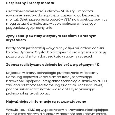
Bezpieczny i prosty montaż
Centralne rozmieszczenie otworów VESA z tyłu monitora
równomiernie rozkłada jego ciężar, zapewniając bezpieczny
montaż. Dzięki przesunięciu otworów VESA na środek użytkownicy
mogą ustawić wyświetlacz w trybie portretowym bez jego
przypadkowego przechylenia.
Żywy kolor, powstały w czystym stadium z drobnym
kryształem
Każdy obraz jest bardziej wciągający dzięki miliardowi odcieni
kolorów. Dynamic Crystal Color zapewnia realistyczne wariacje,
pozwalając klientom dostrzec każdy subtelny szczegół.
Zobacz realistyczne odcienie kolorów w potężnym 4K
Najlepsza w branży technologia przetwarzania wideo firmy
Samsung poprawia każdy element treści, zapewniając
klarowność i spójność. Inteligentna technologia skalowania UHD,
zasilana przez procesor Samsung Quantum Processor Lite 4K,
podnosi niższą rozdzielczość wideo do UHD, zapewniając
profesjonalną jakość obrazu.
Najważniejsze informacje są zawsze widoczne
Wyświetlacze QMC są wyposażone w niezawodne, nieoślepiające
panele, które zapewniają lepszą widoczność pod każdym kątem,