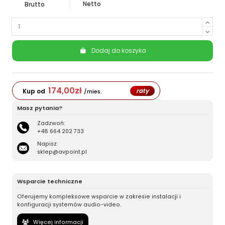
Netto
Brutto
Dodaj do koszyka
174,00
zł
raty
Kup od
/mies.
Masz pytania?
Zadzwoń:
+48 664 202 733
Napisz:
sklep@avpoint.pl
Wsparcie techniczne
Oferujemy kompleksowe wsparcie w zakresie instalacji i
konfiguracji systemów audio-video.
Więcej informacji