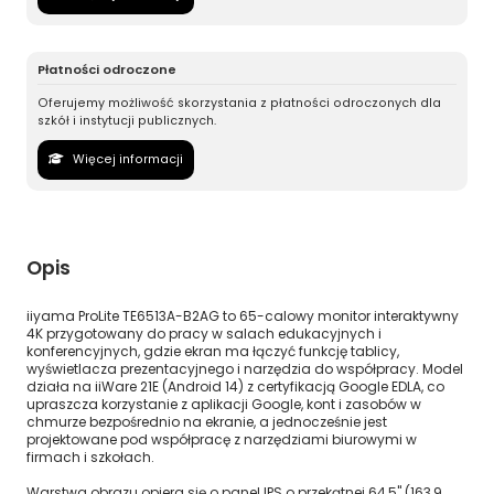
Płatności odroczone
Oferujemy możliwość skorzystania z płatności odroczonych dla
szkół i instytucji publicznych.
Więcej informacji
Opis
iiyama ProLite TE6513A-B2AG to 65-calowy monitor interaktywny
4K przygotowany do pracy w salach edukacyjnych i
konferencyjnych, gdzie ekran ma łączyć funkcję tablicy,
wyświetlacza prezentacyjnego i narzędzia do współpracy. Model
działa na iiWare 21E (Android 14) z certyfikacją Google EDLA, co
upraszcza korzystanie z aplikacji Google, kont i zasobów w
chmurze bezpośrednio na ekranie, a jednocześnie jest
projektowane pod współpracę z narzędziami biurowymi w
firmach i szkołach.
Warstwa obrazu opiera się o panel IPS o przekątnej 64,5" (163,9