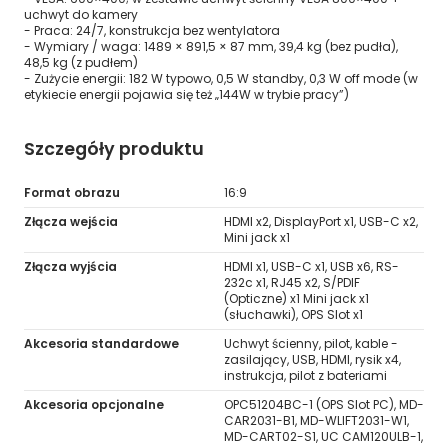
uchwyt do kamery
- Praca: 24/7, konstrukcja bez wentylatora
- Wymiary / waga: 1489 × 891,5 × 87 mm, 39,4 kg (bez pudła),
48,5 kg (z pudłem)
- Zużycie energii: 182 W typowo, 0,5 W standby, 0,3 W off mode (w
etykiecie energii pojawia się też „144W w trybie pracy”)
Szczegóły produktu
Format obrazu
16:9
Złącza wejścia
HDMI x2, DisplayPort x1, USB-C x2,
Mini jack x1
Złącza wyjścia
HDMI x1, USB-C x1, USB x6, RS-
232c x1, RJ45 x2, S/PDIF
(Opticzne) x1 Mini jack x1
(słuchawki), OPS Slot x1
Akcesoria standardowe
Uchwyt ścienny, pilot, kable -
zasilający, USB, HDMI, rysik x4,
instrukcja, pilot z bateriami
Akcesoria opcjonalne
OPC51204BC-1 (OPS Slot PC), MD-
CAR2031-B1, MD-WLIFT2031-W1,
MD-CART02-S1, UC CAM120ULB-1,