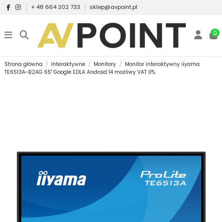
+ 48 664 202 733
sklep@avpoint.pl
0
Strona główna
Interaktywne
Monitory
Monitor interaktywny iiyama
TE6513A-B2AG 65" Google EDLA Android 14 możliwy VAT 0%