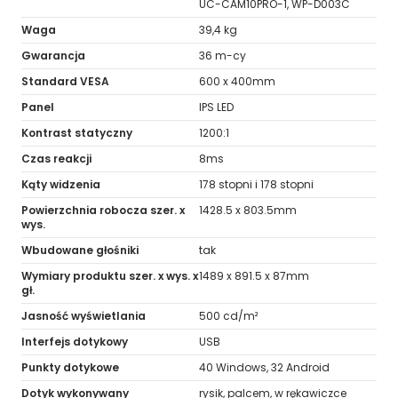
UC-CAM10PRO-1, WP-D003C
Waga
39,4 kg
Gwarancja
36 m-cy
Standard VESA
600 x 400mm
Panel
IPS LED
Kontrast statyczny
1200:1
Czas reakcji
8ms
Kąty widzenia
178 stopni i 178 stopni
Powierzchnia robocza szer. x
1428.5 x 803.5mm
wys.
Wbudowane głośniki
tak
Wymiary produktu szer. x wys. x
1489 x 891.5 x 87mm
gł.
Jasność wyświetlania
500 cd/m²
Interfejs dotykowy
USB
Punkty dotykowe
40 Windows, 32 Android
Dotyk wykonywany
rysik, palcem, w rękawiczce