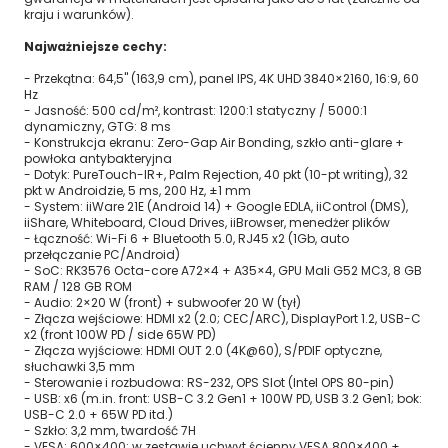
kraju i warunków).
Najważniejsze cechy:
- Przekątna: 64,5" (163,9 cm), panel IPS, 4K UHD 3840×2160, 16:9, 60
Hz
- Jasność: 500 cd/m², kontrast: 1200:1 statyczny / 5000:1
dynamiczny, GTG: 8 ms
- Konstrukcja ekranu: Zero-Gap Air Bonding, szkło anti-glare +
powłoka antybakteryjna
- Dotyk: PureTouch-IR+, Palm Rejection, 40 pkt (10-pt writing), 32
pkt w Androidzie, 5 ms, 200 Hz, ±1 mm
- System: iiWare 21E (Android 14) + Google EDLA, iiControl (DMS),
iiShare, Whiteboard, Cloud Drives, iiBrowser, menedżer plików
- Łączność: Wi-Fi 6 + Bluetooth 5.0, RJ45 x2 (1Gb, auto
przełączanie PC/Android)
- SoC: RK3576 Octa-core A72×4 + A35×4, GPU Mali G52 MC3, 8 GB
RAM / 128 GB ROM
- Audio: 2×20 W (front) + subwoofer 20 W (tył)
- Złącza wejściowe: HDMI x2 (2.0; CEC/ARC), DisplayPort 1.2, USB-C
x2 (front 100W PD / side 65W PD)
- Złącza wyjściowe: HDMI OUT 2.0 (4K@60), S/PDIF optyczne,
słuchawki 3,5 mm
- Sterowanie i rozbudowa: RS-232, OPS Slot (Intel OPS 80-pin)
- USB: x6 (m.in. front: USB-C 3.2 Gen1 + 100W PD, USB 3.2 Gen1; bok:
USB-C 2.0 + 65W PD itd.)
- Szkło: 3,2 mm, twardość 7H
- VESA: 600×400; w zestawie uchwyt ścienny VESA 800×400 +