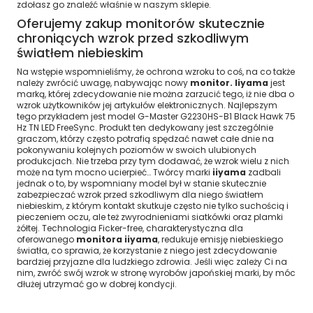
zdołasz go znaleźć właśnie w naszym sklepie.
Oferujemy zakup monitorów skutecznie
chroniących wzrok przed szkodliwym
światłem niebieskim
Na wstępie wspomnieliśmy, że ochrona wzroku to coś, na co także
należy zwrócić uwagę, nabywając nowy
monitor. Iiyama
jest
marką, której zdecydowanie nie można zarzucić tego, iż nie dba o
wzrok użytkowników jej artykułów elektronicznych. Najlepszym
tego przykładem jest model G-Master G2230HS-B1 Black Hawk 75
Hz TN LED FreeSync. Produkt ten dedykowany jest szczególnie
graczom, którzy często potrafią spędzać nawet całe dnie na
pokonywaniu kolejnych poziomów w swoich ulubionych
produkcjach. Nie trzeba przy tym dodawać, że wzrok wielu z nich
może na tym mocno ucierpieć… Twórcy marki
iiyama
zadbali
jednak o to, by wspomniany model był w stanie skutecznie
zabezpieczać wzrok przed szkodliwym dla niego światłem
niebieskim, z którym kontakt skutkuje często nie tylko suchością i
pieczeniem oczu, ale też zwyrodnieniami siatkówki oraz plamki
żółtej. Technologia Ficker-free, charakterystyczna dla
oferowanego
monitora iiyama
, redukuje emisję niebieskiego
światła, co sprawia, że korzystanie z niego jest zdecydowanie
bardziej przyjazne dla ludzkiego zdrowia. Jeśli więc zależy Ci na
nim, zwróć swój wzrok w stronę wyrobów japońskiej marki, by móc
dłużej utrzymać go w dobrej kondycji.