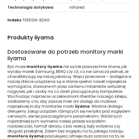
Technologia dotykowa
infrared
Indeks
TE6513A-B2AG
Produkty iiyama
Dostosowane do potrzeb monitory marki
iiyama
Być może
monitory iiyama
nie są tak powszechnie znane, jak
wyroby marek Samsung, BENQ czy LG, co nie oznacza jednak, że
charakteryzują się niższą jakością. Wręcz przeciwnie – dostępne w
naszej ofercie urządzenia są w stanie spełnić nawet największe
wymagania, stawiane im przez zarówno miłośników wirtualnej
rozgrywki, jak i osoby na co dzień pracujące przy komputerze.
Wychodząc naprzeciw oczekiwaniom Klientów naszego sklepu,
zadbaliśmy o to, aby zawsze mieli oni dostęp do możliwie
największej liczby monitorów marki
iiyama
. Właśnie dlatego
oferujemy zakup urządzeń różniących się nie tylko pod względem
cenowym, ale też poszczególnymi parametrami. Wśród tych
najistotniejszych wymienić należy przede wszystkim:
rozdzielczość, format obrazu, czas reakcji, kąty widzenia czy
długość przekątnej. Zatem bez względu na to, jakiego rodzaju
monitora iiyama
poszukujesz, istnieje duża szansa na to, że