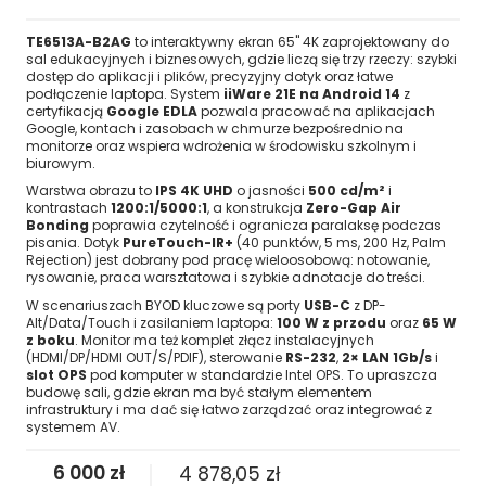
TE6513A-B2AG
to interaktywny ekran 65" 4K zaprojektowany do
sal edukacyjnych i biznesowych, gdzie liczą się trzy rzeczy: szybki
dostęp do aplikacji i plików, precyzyjny dotyk oraz łatwe
podłączenie laptopa. System
iiWare 21E na Android 14
z
certyfikacją
Google EDLA
pozwala pracować na aplikacjach
Google, kontach i zasobach w chmurze bezpośrednio na
monitorze oraz wspiera wdrożenia w środowisku szkolnym i
biurowym.
Warstwa obrazu to
IPS 4K UHD
o jasności
500 cd/m²
i
kontrastach
1200:1/5000:1
, a konstrukcja
Zero-Gap Air
Bonding
poprawia czytelność i ogranicza paralaksę podczas
pisania. Dotyk
PureTouch-IR+
(40 punktów, 5 ms, 200 Hz, Palm
Rejection) jest dobrany pod pracę wieloosobową: notowanie,
rysowanie, praca warsztatowa i szybkie adnotacje do treści.
W scenariuszach BYOD kluczowe są porty
USB-C
z DP-
Alt/Data/Touch i zasilaniem laptopa:
100 W z przodu
oraz
65 W
z boku
. Monitor ma też komplet złącz instalacyjnych
(HDMI/DP/HDMI OUT/S/PDIF), sterowanie
RS-232
,
2× LAN 1Gb/s
i
slot OPS
pod komputer w standardzie Intel OPS. To upraszcza
budowę sali, gdzie ekran ma być stałym elementem
infrastruktury i ma dać się łatwo zarządzać oraz integrować z
systemem AV.
6 000 zł
4 878,05 zł