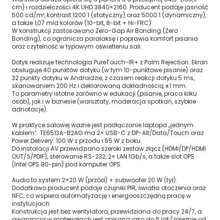
cm) i rozdzielczości 4K UHD 3840×2160. Producent podaje jasność
500 cd/m², kontrast 1200:1 (statyczny) oraz 5000:1 (dynamiczny),
a także 1,07 mld kolorów (10-bit, 8-bit + Hi-FRC).
W konstrukcji zastosowano Zero-Gap Air Bonding (Zero
Bonding), co ogranicza paralaksę i poprawia komfort pisania
oraz czytelność w typowym oświetleniu sali.
Dotyk realizuje technologia PureTouch-IR+ z Palm Rejection. Ekran
obsługuje 40 punktów dotyku (w tym 10-punktowe pisanie) oraz
32 punkty dotyku w Androidzie, z czasem reakcji dotyku 5 ms,
skanowaniem 200 Hz i deklarowaną dokładnością ±1 mm.
To parametry istotne zarówno w edukacji (pisanie, praca kilku
osób), jak i w biznesie (warsztaty, moderacja spotkań, szybkie
adnotacje).
W praktyce salowej ważne jest podłączanie laptopa „jednym
kablem”. TE6513A-B2AG ma 2× USB-C z DP-Alt/Data/Touch oraz
Power Delivery: 100 W z przodu i 65 W z boku.
Do instalacji AV przewidziano szeroki zestaw złącz (HDMI/DP/HDMI
OUT/S/PDIF), sterowanie RS-232, 2× LAN 1Gb/s, a także slot OPS
(Intel OPS 80-pin) pod komputer OPS.
Audio to system 2×20 W (przód) + subwoofer 20 W (tył).
Dodatkowo producent podaje czujniki PIR, światła otoczenia oraz
NFC, co wspiera automatyzację i energooszczędną pracę w
instytucjach.
Konstrukcja jest bez wentylatora, przewidziana do pracy 24/7, a
gwarancja w materiałach jest opisana jako do 5 lat (zależnie od