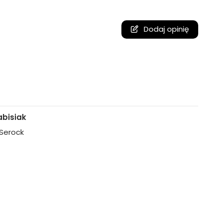
Dodaj opinię
bisiak
, Serock