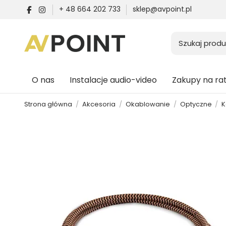
+ 48 664 202 733
sklep@avpoint.pl
O nas
Instalacje audio-video
Zakupy na ra
Strona główna
Akcesoria
Okablowanie
Optyczne
K