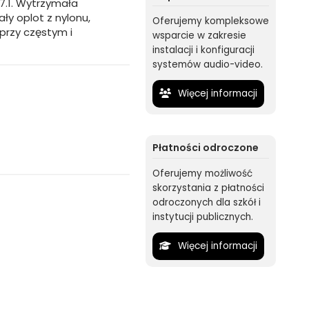
7.1. Wytrzymała
ły oplot z nylonu,
Oferujemy kompleksowe
przy częstym i
wsparcie w zakresie
instalacji i konfiguracji
systemów audio-video.
Więcej informacji
Płatności odroczone
Oferujemy możliwość
skorzystania z płatności
odroczonych dla szkół i
instytucji publicznych.
Więcej informacji