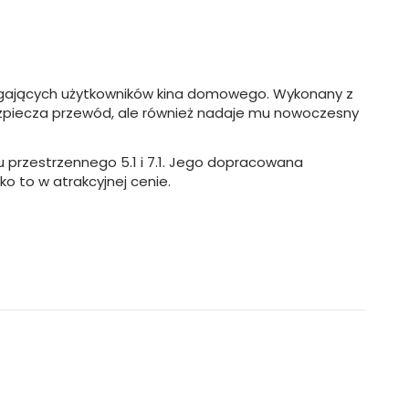
ymagających użytkowników kina domowego. Wykonany z
abezpiecza przewód, ale również nadaje mu nowoczesny
 przestrzennego 5.1 i 7.1. Jego dopracowana
o to w atrakcyjnej cenie.