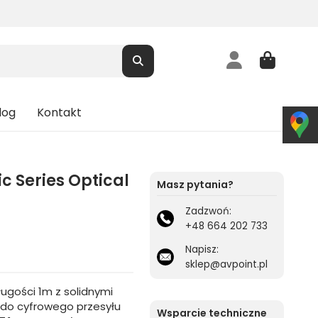
log
Kontakt
c Series Optical
Masz pytania?
Zadzwoń:
+48 664 202 733
Napisz:
sklep@avpoint.pl
ługości 1m z solidnymi
 do cyfrowego przesyłu
Wsparcie techniczne