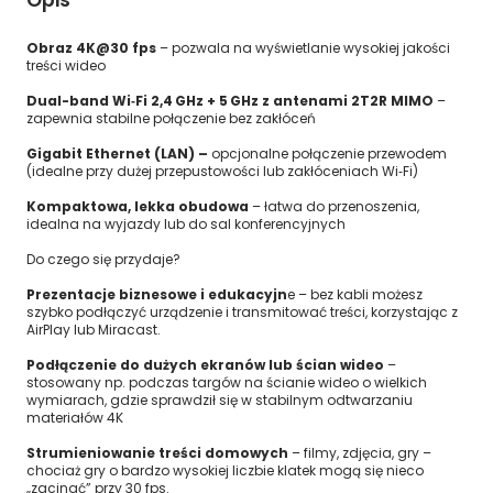
Opis
Obraz 4K@30 fps
– pozwala na wyświetlanie wysokiej jakości
treści wideo
Dual-band Wi‑Fi 2,4 GHz + 5 GHz z antenami 2T2R MIMO
–
zapewnia stabilne połączenie bez zakłóceń
Gigabit Ethernet (LAN) –
opcjonalne połączenie przewodem
(idealne przy dużej przepustowości lub zakłóceniach Wi‑Fi)
Kompaktowa, lekka obudowa
– łatwa do przenoszenia,
idealna na wyjazdy lub do sal konferencyjnych
Do czego się przydaje?
Prezentacje biznesowe i edukacyjn
e – bez kabli możesz
szybko podłączyć urządzenie i transmitować treści, korzystając z
AirPlay lub Miracast.
Podłączenie do dużych ekranów lub ścian wideo
–
stosowany np. podczas targów na ścianie wideo o wielkich
wymiarach, gdzie sprawdził się w stabilnym odtwarzaniu
materiałów 4K
Strumieniowanie treści domowych
– filmy, zdjęcia, gry –
chociaż gry o bardzo wysokiej liczbie klatek mogą się nieco
„zacinać” przy 30 fps.