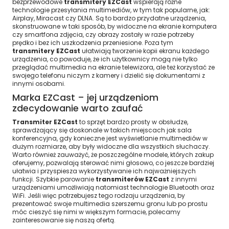
bezprzewodowe
transmitery EZCast
wspierają różne
technologie przesyłania multimediów, w tym tak popularne, jak:
Airplay, Miracast czy DLNA. Są to bardzo przydatne urządzenia,
skonstruowane w taki sposób, by widoczne na ekranie komputera
czy smartfona zdjęcia, czy obrazy zostały w razie potrzeby
prędko i bez ich uszkodzenia przeniesione. Poza tym
transmitery EZCast
ułatwiają tworzenie kopii ekranu każdego
urządzenia, co powoduje, że ich użytkownicy mogą nie tylko
przeglądać multimedia na ekranie telewizora, ale też korzystać ze
swojego telefonu niczym z kamery i dzielić się dokumentami z
innymi osobami.
Marka EZCast – jej urządzeniom
zdecydowanie warto zaufać
Transmiter EZCast
to sprzęt bardzo prosty w obsłudze,
sprawdzający się doskonale w takich miejscach jak sala
konferencyjna, gdy konieczne jest wyświetlanie multimediów w
dużym rozmiarze, aby były widoczne dla wszystkich słuchaczy.
Warto również zauważyć, że poszczególne modele, których zakup
oferujemy, pozwalają sterować nimi głosowo, co jeszcze bardziej
ułatwia i przyspiesza wykorzystywanie ich najważniejszych
funkcji. Szybkie parowanie
transmiterów EZCast
z innymi
urządzeniami umożliwiają natomiast technologie Bluetooth oraz
WiFi. Jeśli więc potrzebujesz tego rodzaju urządzenia, by
prezentować swoje multimedia szerszemu gronu lub po prostu
móc cieszyć się nimi w większym formacie, polecamy
zainteresowanie się naszą ofertą.