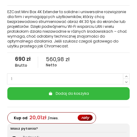
EZCast Mini Box 4K Extender to solidne i uniwersalne rozwiązanie
dla firm i wymagających użytkowników, którzy chcą
bezprzewodowo strumieniować obraz 4K 30 fps do ekranów lub
projektorów. Dzięki podwójnemu Wi‑Fi wsparciu LAN i wielu
protokołom działa niezawodnie w różnych środowiskach – choć
wymaga, choć odrobiny technicznej znajomości do
optymalnego działania. Jeśli szukasz czegoś gotowego do
użytku prostego jak Chromecast.
690 zł
560,98 zł
Netto
Brutto
Dodaj do koszyka
20,01
zł
raty
Kup od
/mies.
Masz pytania?