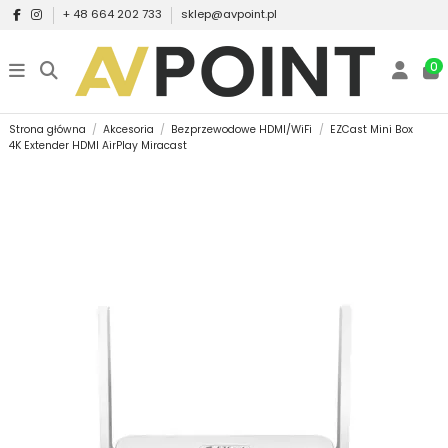
+ 48 664 202 733
sklep@avpoint.pl
0
Strona główna
Akcesoria
Bezprzewodowe HDMI/WiFi
EZCast Mini Box
4K Extender HDMI AirPlay Miracast