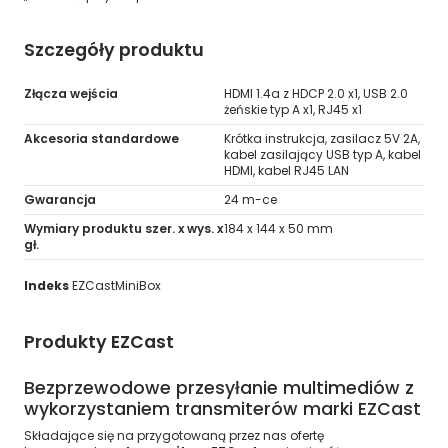
Szczegóły produktu
Złącza wejścia
HDMI 1.4a z HDCP 2.0 x1, USB 2.0
żeńskie typ A x1, RJ45 x1
Akcesoria standardowe
Krótka instrukcja, zasilacz 5V 2A,
kabel zasilający USB typ A, kabel
HDMI, kabel RJ45 LAN
Gwarancja
24 m-ce
Wymiary produktu szer. x wys. x
184 x 144 x 50 mm
gł.
Indeks
EZCastMiniBox
Produkty EZCast
Bezprzewodowe przesyłanie multimediów z
wykorzystaniem transmiterów marki EZCast
Składające się na przygotowaną przez nas ofertę