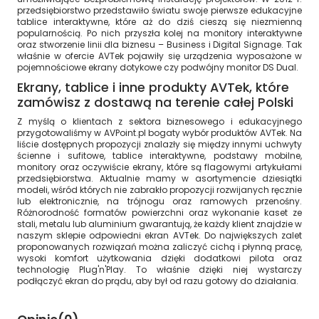
przedsiębiorstwo przedstawiło światu swoje pierwsze edukacyjne
tablice interaktywne, które aż do dziś cieszą się niezmienną
popularnością. Po nich przyszła kolej na monitory interaktywne
oraz stworzenie linii dla biznesu – Business i Digital Signage. Tak
właśnie w ofercie AVTek pojawiły się urządzenia wyposażone w
pojemnościowe ekrany dotykowe czy podwójny monitor DS Dual.
Ekrany, tablice i inne produkty AVTek, które
zamówisz z dostawą na terenie całej Polski
Z myślą o klientach z sektora biznesowego i edukacyjnego
przygotowaliśmy w AVPoint.pl bogaty wybór produktów AVTek. Na
liście dostępnych propozycji znalazły się między innymi uchwyty
ścienne i sufitowe, tablice interaktywne, podstawy mobilne,
monitory oraz oczywiście ekrany, które są flagowymi artykułami
przedsiębiorstwa. Aktualnie mamy w asortymencie dziesiątki
modeli, wśród których nie zabrakło propozycji rozwijanych ręcznie
lub elektronicznie, na trójnogu oraz ramowych przenośny.
Różnorodność formatów powierzchni oraz wykonanie kaset ze
stali, metalu lub aluminium gwarantują, że każdy klient znajdzie w
naszym sklepie odpowiedni ekran AVTek. Do największych zalet
proponowanych rozwiązań można zaliczyć cichą i płynną pracę,
wysoki komfort użytkowania dzięki dodatkowi pilota oraz
technologię Plug'n'Play. To właśnie dzięki niej wystarczy
podłączyć ekran do prądu, aby był od razu gotowy do działania.