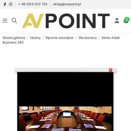
+ 48 664 202 733
sklep@avpoint.pl
0
Strona główna
Ekrany
Ręcznie rozwijane
Dla biznesu
Ekran Avtek
Business 280