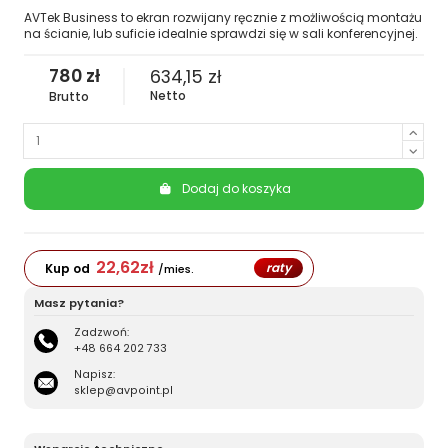
AVTek Business to ekran rozwijany ręcznie z możliwością montażu
na ścianie, lub suficie idealnie sprawdzi się w sali konferencyjnej.
780 zł
634,15 zł
Netto
Brutto
Dodaj do koszyka
22,62
zł
raty
Kup od
/mies.
Masz pytania?
Zadzwoń:
+48 664 202 733
Napisz:
sklep@avpoint.pl