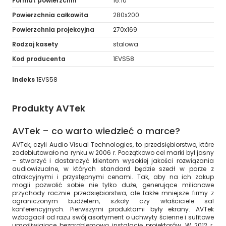
Format powierzchni
16:10
Powierzchnia całkowita
280x200
Powierzchnia projekcyjna
270x169
Rodzaj kasety
stalowa
Kod producenta
1EVS58
Indeks
1EVS58
Produkty AVTek
AVTek – co warto wiedzieć o marce?
AVTek, czyli Audio Visual Technologies, to przedsiębiorstwo, które
zadebiutowało na rynku w 2006 r. Początkowo cel marki był jasny
– stworzyć i dostarczyć klientom wysokiej jakości rozwiązania
audiowizualne, w których standard będzie szedł w parze z
atrakcyjnymi i przystępnymi cenami. Tak, aby na ich zakup
mogli pozwolić sobie nie tylko duże, generujące milionowe
przychody rocznie przedsiębiorstwa, ale także mniejsze firmy z
ograniczonym budżetem, szkoły czy właściciele sal
konferencyjnych. Pierwszymi produktami były ekrany. AVTek
wzbogacił od razu swój asortyment o uchwyty ścienne i sufitowe
umożliwiające bezproblemową instalację projektorów. W 2012 r.