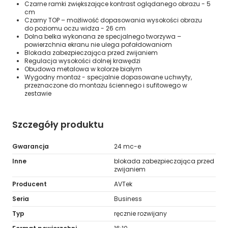
Czarne ramki zwiększające kontrast oglądanego obrazu - 5
cm
Czarny TOP – możliwość dopasowania wysokości obrazu
do poziomu oczu widza - 26 cm
Dolna belka wykonana ze specjalnego tworzywa –
powierzchnia ekranu nie ulega pofałdowaniom
Blokada zabezpieczająca przed zwijaniem
Regulacja wysokości dolnej krawędzi
Obudowa metalowa w kolorze białym
Wygodny montaż - specjalnie dopasowane uchwyty,
przeznaczone do montażu ściennego i sufitowego w
zestawie
Szczegóły produktu
Gwarancja
24 mc-e
Inne
blokada zabezpieczająca przed
zwijaniem
Producent
AVTek
Seria
Business
Typ
ręcznie rozwijany