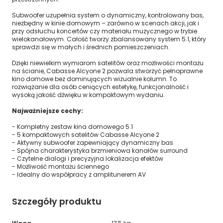
Subwoofer uzupełnia system o dynamiczny, kontrolowany bas,
niezbędny w kinie domowym – zarówno w scenach akcji, jak i
przy odsłuchu koncertów czy materiału muzycznego w trybie
wielokanałowym. Całość tworzy zbalansowany system 5.1, który
sprawdzi się w małych i średnich pomieszczeniach.
Dzięki niewielkim wymiarom satelitów oraz możliwości montażu
na ścianie, Cabasse Alcyone 2 pozwala stworzyć pełnoprawne
kino domowe bez dominujących wizualnie kolumn. To
rozwiązanie dla osób ceniących estetykę, funkcjonalność i
wysoką jakość dźwięku w kompaktowym wydaniu.
Najważniejsze cechy:
- Kompletny zestaw kina domowego 5.1
- 5 kompaktowych satelitów Cabasse Alcyone 2
- Aktywny subwoofer zapewniający dynamiczny bas
- Spójna charakterystyka brzmieniowa kanałów surround
- Czytelne dialogi i precyzyjna lokalizacja efektów
- Możliwość montażu ściennego
- Idealny do współpracy z amplitunerem AV
Szczegóły produktu