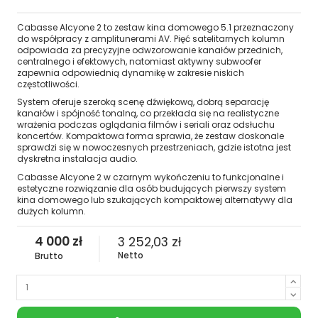
Cabasse Alcyone 2 to zestaw kina domowego 5.1 przeznaczony
do współpracy z amplitunerami AV. Pięć satelitarnych kolumn
odpowiada za precyzyjne odwzorowanie kanałów przednich,
centralnego i efektowych, natomiast aktywny subwoofer
zapewnia odpowiednią dynamikę w zakresie niskich
częstotliwości.
System oferuje szeroką scenę dźwiękową, dobrą separację
kanałów i spójność tonalną, co przekłada się na realistyczne
wrażenia podczas oglądania filmów i seriali oraz odsłuchu
koncertów. Kompaktowa forma sprawia, że zestaw doskonale
sprawdzi się w nowoczesnych przestrzeniach, gdzie istotna jest
dyskretna instalacja audio.
Cabasse Alcyone 2 w czarnym wykończeniu to funkcjonalne i
estetyczne rozwiązanie dla osób budujących pierwszy system
kina domowego lub szukających kompaktowej alternatywy dla
dużych kolumn.
4 000 zł
3 252,03 zł
Netto
Brutto