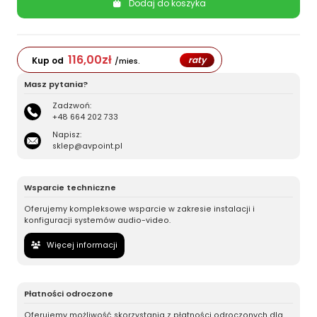
Dodaj do koszyka
116,00
zł
raty
Kup od
/mies.
Masz pytania?
Zadzwoń:
+48 664 202 733
Napisz:
sklep@avpoint.pl
Wsparcie techniczne
Oferujemy kompleksowe wsparcie w zakresie instalacji i
konfiguracji systemów audio-video.
Więcej informacji
Płatności odroczone
Oferujemy możliwość skorzystania z płatności odroczonych dla