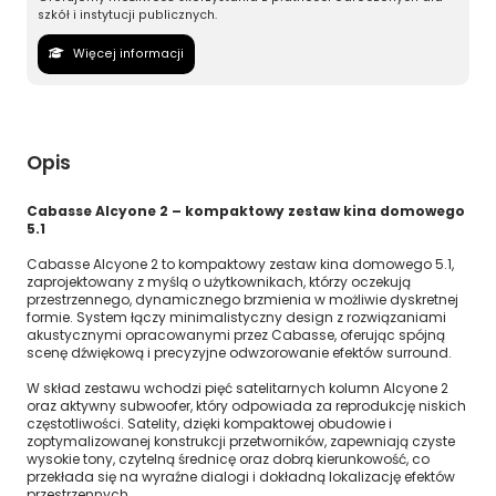
szkół i instytucji publicznych.
Więcej informacji
Opis
Cabasse Alcyone 2 – kompaktowy zestaw kina domowego
5.1
Cabasse Alcyone 2 to kompaktowy zestaw kina domowego 5.1,
zaprojektowany z myślą o użytkownikach, którzy oczekują
przestrzennego, dynamicznego brzmienia w możliwie dyskretnej
formie. System łączy minimalistyczny design z rozwiązaniami
akustycznymi opracowanymi przez Cabasse, oferując spójną
scenę dźwiękową i precyzyjne odwzorowanie efektów surround.
W skład zestawu wchodzi pięć satelitarnych kolumn Alcyone 2
oraz aktywny subwoofer, który odpowiada za reprodukcję niskich
częstotliwości. Satelity, dzięki kompaktowej obudowie i
zoptymalizowanej konstrukcji przetworników, zapewniają czyste
wysokie tony, czytelną średnicę oraz dobrą kierunkowość, co
przekłada się na wyraźne dialogi i dokładną lokalizację efektów
przestrzennych.