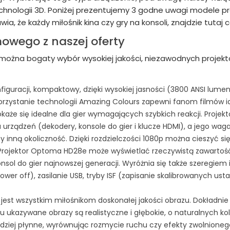
chnologii 3D. Poniżej prezentujemy 3 godne uwagi modele 
, że każdy miłośnik kina czy gry na konsoli, znajdzie tutaj c
mowego z naszej oferty
 można bogaty wybór wysokiej jakości, niezawodnych proje
iguracji, kompaktowy, dzięki wysokiej jasności (3800 ANSI lume
korzystanie technologii Amazing Colours zapewni fanom filmów 
każe się idealne dla gier wymagających szybkich reakcji. Projek
 urządzeń (dekodery, konsole do gier i klucze HDMI), a jego wag
y inną okoliczność. Dzięki rozdzielczości 1080p można cieszyć s
 Projektor Optoma HD28e może wyświetlać rzeczywistą zawartoś
nsol do gier najnowszej generacji. Wyróżnia się także szeregiem 
r off), zasilanie USB, tryby ISF (zapisanie skalibrowanych ust
jest wszystkim miłośnikom doskonałej jakości obrazu. Dokładnie
mu ukazywane obrazy są realistyczne i głębokie, o naturalnych k
rdziej płynne, wyrównując rozmycie ruchu czy efekty zwolnion