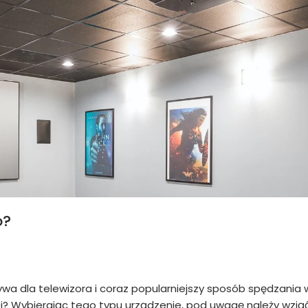
o?
ywa dla telewizora i coraz popularniejszy sposób spędzani
j? Wybierając tego typu urządzenie, pod uwagę należy wziąć 