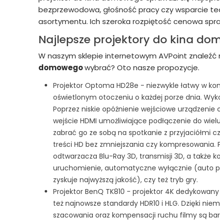
bezprzewodowa, głośność pracy czy wsparcie te
asortymentu. Ich szeroka rozpiętość cenowa sprawia
Najlepsze projektory do kina do
W naszym sklepie internetowym AVPoint znaleźć
domowego
wybrać? Oto nasze propozycje.
Projektor Optoma HD28e - niezwykle łatwy w konf
oświetlonym otoczeniu o każdej porze dnia. Wy
Poprzez niskie opóźnienie wejściowe urządzenie o
wejście HDMI umożliwiające podłączenie do wielu
zabrać go ze sobą na spotkanie z przyjaciółmi cz
treści HD bez zmniejszania czy kompresowania.
odtwarzacza Blu-Ray 3D, transmisji 3D, a także ko
uruchomienie, automatyczne wyłącznie (auto powe
zyskuje najwyższą jakość), czy też tryb gry.
Projektor BenQ TK810 - projektor 4K dedykowany 
też najnowsze standardy HDR10 i HLG. Dzięki nie
szacowania oraz kompensacji ruchu filmy są ba