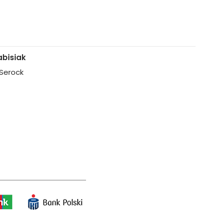
bisiak
, Serock