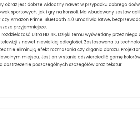
y obraz jest dobrze widoczny nawet w przypadku dobrego doświ
wek sportowych, jak i gry na konsoli. Ma wbudowany zestaw apli
lix czy Amazon Prime. Bluetooth 4.0 umożliwia łatwe, bezprzewo
eszcze przyjemniejsze.
zdzielczość Ultra HD 4K. Dzięki temu wyświetlany przez niego ob
 telewizji z nawet niewielkiej odległości. Zastosowana tu technolo
tecznie eliminują efekt rozmazania czy drgania obrazu. Projek
w dowolnym miejscu. Jest on w stanie odzwierciedlić gamę ko
 dostrzeżenie poszczególnych szczegółów oraz tekstur.