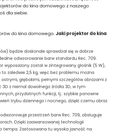
projektorów do kina domowego z naszego
oś dla siebie.
ktorów do kina domowego.
Jaki projektor do kina
nów) będzie doskonale sprawdzał się w dobrze
idealne odwzorowanie barw standardu Rec. 709.
tor wyposażony został w zintegrowany głośnik (5 W),
a to zaledwie 2,5 kg, więc bez problemu można
ię ostrymi, głębokimi, pełnymi szczegółów obrazami z
ć 3D z niemal dowolnego źródła 3D, w tym
innych, przydatnych funkcji, tj.: szybkie ponowne
awień trybu dziennego i nocnego, dzięki czemu obraz
 odwzorowuje przestrzeń barw Rec. 709, obsługuje
olorach. Dzięki zaawansowanej technologii
ego tempa. Zastosowana tu wysoka jasność na