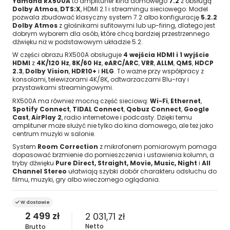
Yamaha RX500A
to amplituner kina domowego
7.2
z obsługą
Dolby Atmos
,
DTS:X
, HDMI 2.1 i streamingu sieciowego. Model
pozwala zbudować klasyczny system 7.2 albo konfigurację
5.2.2
Dolby Atmos
z głośnikami sufitowymi lub up-firing, dlatego jest
dobrym wyborem dla osób, które chcą bardziej przestrzennego
dźwięku niż w podstawowym układzie 5.2.
W części obrazu RX500A obsługuje
4 wejścia HDMI i 1 wyjście
HDMI
z
4K/120 Hz
,
8K/60 Hz
,
eARC/ARC
,
VRR
,
ALLM
,
QMS
,
HDCP
2.3
,
Dolby Vision
,
HDR10+
i
HLG
. To ważne przy współpracy z
konsolami, telewizorami 4K/8K, odtwarzaczami Blu-ray i
przystawkami streamingowymi.
RX500A ma również mocną część sieciową:
Wi-Fi
,
Ethernet
,
Spotify Connect
,
TIDAL Connect
,
Qobuz Connect
,
Google
Cast
,
AirPlay 2
, radio internetowe i podcasty. Dzięki temu
amplituner może służyć nie tylko do kina domowego, ale też jako
centrum muzyki w salonie.
System
Room Correction
z mikrofonem pomiarowym pomaga
dopasować brzmienie do pomieszczenia i ustawienia kolumn, a
tryby dźwięku
Pure Direct, Straight, Movie, Music, Night
i
All
Channel Stereo
ułatwiają szybki dobór charakteru odsłuchu do
filmu, muzyki, gry albo wieczornego oglądania.
W dostawie
2 499 zł
2 031,71 zł
Netto
Brutto