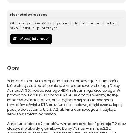
Płatności odroczone
Oferujemy możliwość skorzystania z płatności odroczonych dla
szkół i instytucji publicznych.
Więcej informacji
Opis
Yamaha RX500A to amplituner kina domowego 7.2 dla osób,
które chcą zbudować pełniejsze kino domowe z obsługą Dolby
Atmos, DTS:X, nowoczesnego HDMI i streamingu sieciowego. W
porównaniu do RX300A model RX500A dodaje większą liczbę
kanałów wzmacniacza, obsługę bardziej rozbudowanych
formatów dźwięku DTS oraz funkcje sieciowe, dzięki czemu lepiej
pasuje do systemu 5.2.2, 7.2 lub kina domowego z muzyką z
serwisów streamingowych.
Amplituner oferuje 7 kanałów wzmacniacza, konfigurację 7.2 oraz
elastyczne układy głośnikowe Dolby Atmos — m.in. 5.2.2 z