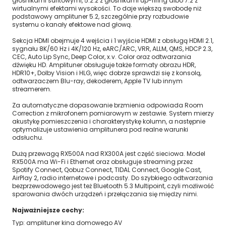
głośnikami sufitowymi, 5.2.2 z głośnikami up-firing albo 7.2 z
wirtualnymi efektami wysokości. To daje większą swobodę niż
podstawowy amplituner 5.2, szczególnie przy rozbudowie
systemu o kanały efektowe nad głową.
Sekcja HDMI obejmuje 4 wejścia i 1 wyjście HDMI z obsługą HDMI 2.1,
sygnału 8K/60 Hz i 4K/120 Hz, eARC/ARC, VRR, ALLM, QMS, HDCP 2.3,
CEC, Auto Lip Sync, Deep Color, x.v. Color oraz odtwarzania
dźwięku HD. Amplituner obsługuje także formaty obrazu HDR,
HDR10+, Dolby Vision i HLG, więc dobrze sprawdzi się z konsolą,
odtwarzaczem Blu-ray, dekoderem, Apple TV lub innym
streamerem.
Za automatyczne dopasowanie brzmienia odpowiada Room
Correction z mikrofonem pomiarowym w zestawie. System mierzy
akustykę pomieszczenia i charakterystykę kolumn, a następnie
optymalizuje ustawienia amplitunera pod realne warunki
odsłuchu.
Dużą przewagą RX500A nad RX300A jest część sieciowa. Model
RX500A ma Wi-Fi i Ethernet oraz obsługuje streaming przez
Spotify Connect, Qobuz Connect, TIDAL Connect, Google Cast,
AirPlay 2, radio internetowe i podcasty. Do szybkiego odtwarzania
bezprzewodowego jest też Bluetooth 5.3 Multipoint, czyli możliwość
sparowania dwóch urządzeń i przełączania się między nimi.
Najważniejsze cechy:
Typ: amplituner kina domowego AV