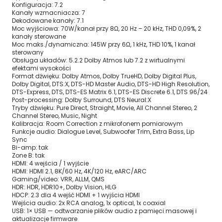
Konfiguracja: 7.2
Kanały wzmacniacza: 7
Dekodowane kanały: 7.1
Moc wyjściowa: 70W/kanał przy 8Ω, 20 Hz – 20 kHz, THD 0,09%, 2
kanały sterowane
Moc maks./dynamiczna: 145W przy 6Ω, 1 kHz, THD 10%, 1 kanał
sterowany
Obsługa układów: 5.2.2 Dolby Atmos lub 7.2 z wirtualnymi
efektami wysokości
Format dźwięku: Dolby Atmos, Dolby TrueHD, Dolby Digital Plus,
Dolby Digital, DTS:X, DTS-HD Master Audio, DTS-HD High Resolution,
DTS-Express, DTS, DTS-ES Matrix 6.1, DTS-ES Discrete 6.1, DTS 96/24
Post-processing: Dolby Surround, DTS Neural:X
Tryby dźwięku: Pure Direct, Straight, Movie, All Channel Stereo, 2
Channel Stereo, Music, Night
Kalibracja: Room Correction z mikrofonem pomiarowym
Funkcje audio: Dialogue Level, Subwoofer Trim, Extra Bass, Lip
Sync
Bi-amp: tak
Zone B: tak
HDMI: 4 wejścia / 1 wyjście
HDMI: HDMI 2.1, 8K/60 Hz, 4K/120 Hz, eARC/ARC
Gaming/video: VRR, ALLM, QMS
HDR: HDR, HDR10+, Dolby Vision, HLG
HDCP: 2.3 dla 4 wejść HDMI + 1 wyjścia HDMI
Wejścia audio: 2x RCA analog, 1x optical, 1x coaxial
USB: 1× USB — odtwarzanie plików audio z pamięci masowej i
aktualizacje firmware