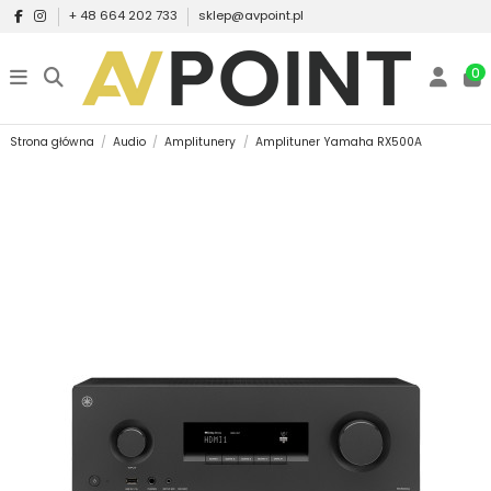
+ 48 664 202 733
sklep@avpoint.pl
0
Strona główna
Audio
Amplitunery
Amplituner Yamaha RX500A