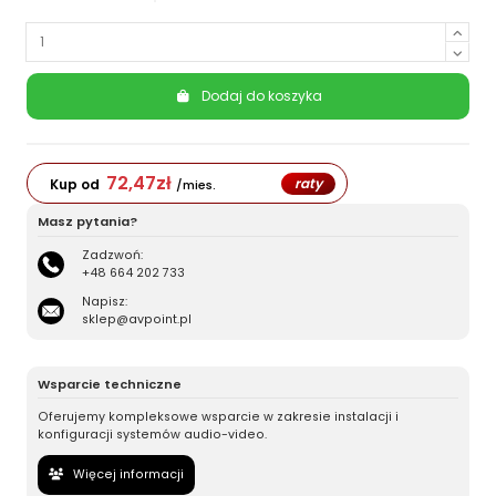
Dodaj do koszyka
72,47
zł
raty
Kup od
/mies.
Masz pytania?
Zadzwoń:
+48 664 202 733
Napisz:
sklep@avpoint.pl
Wsparcie techniczne
Oferujemy kompleksowe wsparcie w zakresie instalacji i
konfiguracji systemów audio-video.
Więcej informacji