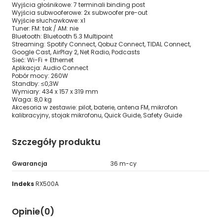
Wyjścia głośnikowe: 7 terminali binding post
Wyjścia subwooferowe: 2x subwoofer pre-out
Wyjście słuchawkowe: x1
Tuner: FM: tak / AM: nie
Bluetooth: Bluetooth 5.3 Multipoint
Streaming: Spotify Connect, Qobuz Connect, TIDAL Connect,
Google Cast, AirPlay 2, Net Radio, Podcasts
Sieć: Wi-Fi + Ethernet
Aplikacja: Audio Connect
Pobór mocy: 260W
Standby: ≤0,3W
Wymiary: 434 x 157 x 319 mm
Waga: 8,0 kg
Akcesoria w zestawie: pilot, baterie, antena FM, mikrofon
kalibracyjny, stojak mikrofonu, Quick Guide, Safety Guide
Szczegóły produktu
Gwarancja
36 m-cy
Indeks
RX500A
Opinie
(0)