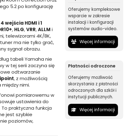
ego 5.2 po konfigurację
Oferujemy kompleksowe
wsparcie w zakresie
instalacji i konfiguracji
e
4 wejścia HDMI i 1
systemów audio-video.
DR10+
,
HLG
,
VRR
,
ALLM
i
i, telewizorami 4K/8K,
Więcej informacji
uner ma nie tylko grać,
ny sygnał obrazu.
ług tabeli Yamaha nie
y w tej serii zaczyna się
Płatności odroczone
dowe odtwarzanie
Oferujemy możliwość
ipoint
, z możliwością
skorzystania z płatności
 między nimi.
odroczonych dla szkół i
ofonowi pomiarowemu w
instytucji publicznych.
sowuje ustawienia do
 To praktyczna funkcja
Więcej informacji
e jest szybkie
enie poziomów,