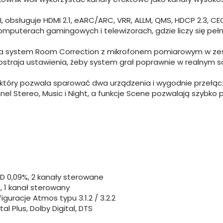
, obsługuje HDMI 2.1, eARC/ARC, VRR, ALLM, QMS, HDCP 2.3, CE
komputerach gamingowych i telewizorach, gdzie liczy się pełn
system Room Correction z mikrofonem pomiarowym w zesta
traja ustawienia, żeby system grał poprawnie w realnym salo
który pozwala sparować dwa urządzenia i wygodnie przełącza
annel Stereo, Music i Night, a funkcje Scene pozwalają szybko
HD 0,09%, 2 kanały sterowane
, 1 kanał sterowany
guracje Atmos typu 3.1.2 / 3.2.2
l Plus, Dolby Digital, DTS