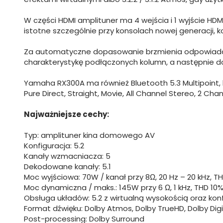
W części HDMI amplituner ma 4 wejścia i 1 wyjście HDMI
istotne szczególnie przy konsolach nowej generacji, 
Za automatyczne dopasowanie brzmienia odpowiada 
charakterystykę podłączonych kolumn, a następnie dos
Yamaha RX300A ma również Bluetooth 5.3 Multipoint, 
Pure Direct, Straight, Movie, All Channel Stereo, 2 Ch
Najważniejsze cechy:
Typ: amplituner kina domowego AV
Konfiguracja: 5.2
Kanały wzmacniacza: 5
Dekodowane kanały: 5.1
Moc wyjściowa: 70W / kanał przy 8Ω, 20 Hz – 20 kHz, T
Moc dynamiczna / maks.: 145W przy 6 Ω, 1 kHz, THD 10%
Obsługa układów: 5.2 z wirtualną wysokością oraz konfi
Format dźwięku: Dolby Atmos, Dolby TrueHD, Dolby Digita
Post-processing: Dolby Surround