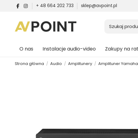
+ 48 664 202 733
sklep@avpoint.pl
O nas
Instalacje audio-video
Zakupy na ra
Strona główna
Audio
Amplitunery
Amplituner Yamaha