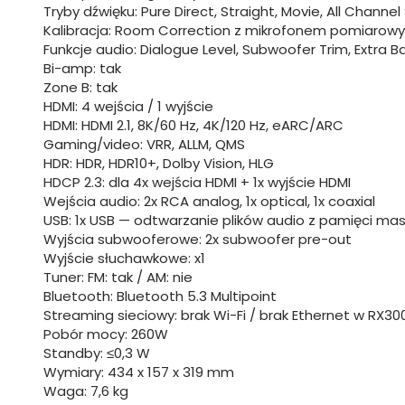
Tryby dźwięku: Pure Direct, Straight, Movie, All Channe
Kalibracja: Room Correction z mikrofonem pomiarow
Funkcje audio: Dialogue Level, Subwoofer Trim, Extra Ba
Bi-amp: tak
Zone B: tak
HDMI: 4 wejścia / 1 wyjście
HDMI: HDMI 2.1, 8K/60 Hz, 4K/120 Hz, eARC/ARC
Gaming/video: VRR, ALLM, QMS
HDR: HDR, HDR10+, Dolby Vision, HLG
HDCP 2.3: dla 4x wejścia HDMI + 1x wyjście HDMI
Wejścia audio: 2x RCA analog, 1x optical, 1x coaxial
USB: 1x USB — odtwarzanie plików audio z pamięci mas
Wyjścia subwooferowe: 2x subwoofer pre-out
Wyjście słuchawkowe: x1
Tuner: FM: tak / AM: nie
Bluetooth: Bluetooth 5.3 Multipoint
Streaming sieciowy: brak Wi-Fi / brak Ethernet w RX30
Pobór mocy: 260W
Standby: ≤0,3 W
Wymiary: 434 x 157 x 319 mm
Waga: 7,6 kg