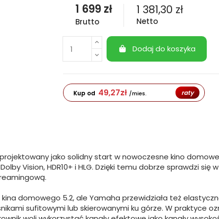
1 699 zł
1 381,30 zł
Netto
Brutto
Dodaj do koszyka
49,27
zł
raty
Kup od
/mies.
ojektowany jako solidny start w nowoczesne kino domowe. U
 Dolby Vision, HDR10+ i HLG. Dzięki temu dobrze sprawdzi się 
treamingową.
ę kina domowego 5.2, ale Yamaha przewidziała też elastycz
śnikami sufitowymi lub skierowanymi ku górze. W praktyce oz
ytkownik woli wykorzystać kanały efektowe jako kanały wysokoś