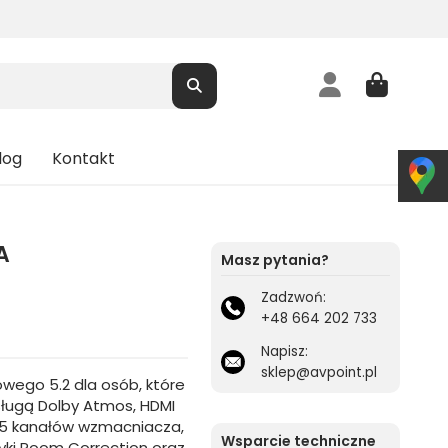
log
Kontakt
A
Masz pytania?
Zadzwoń:
+48 664 202 733
Napisz:
sklep@avpoint.pl
wego 5.2 dla osób, które
ugą Dolby Atmos, HDMI
je 5 kanałów wzmacniacza,
Wsparcie techniczne
yki Room Correction oraz