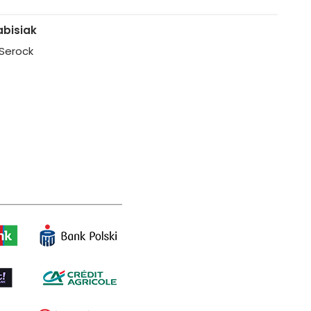
bisiak
, Serock