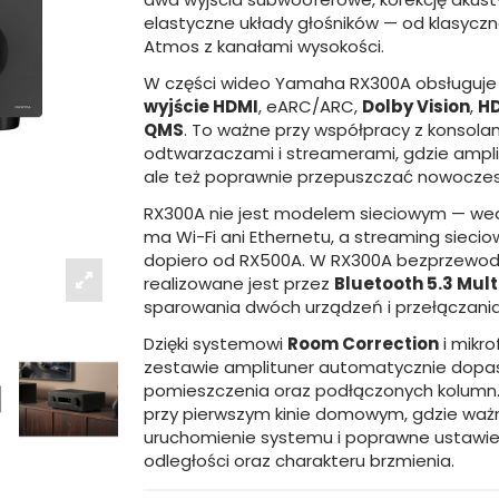
elastyczne układy głośników — od klasyczn
Atmos z kanałami wysokości.
W części wideo Yamaha RX300A obsługuj
wyjście HDMI
, eARC/ARC,
Dolby Vision
,
H
QMS
. To ważne przy współpracy z konsolam
odtwarzaczami i streamerami, gdzie amplit
ale też poprawnie przepuszczać nowoczes
RX300A nie jest modelem sieciowym — wed
ma Wi-Fi ani Ethernetu, a streaming sieciow
dopiero od RX500A. W RX300A bezprzewo
realizowane jest przez
Bluetooth 5.3 Mult
sparowania dwóch urządzeń i przełączania
Dzięki systemowi
Room Correction
i mikr
zestawie amplituner automatycznie dopa
pomieszczenia oraz podłączonych kolumn.
przy pierwszym kinie domowym, gdzie ważn
uruchomienie systemu i poprawne ustawi
odległości oraz charakteru brzmienia.