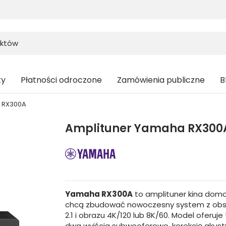
ty
Płatności odroczone
Zamówienia publiczne
B
 RX300A
Amplituner Yamaha RX300
Yamaha RX300A
to amplituner kina domo
chcą zbudować nowoczesny system z obsł
2.1 i obrazu 4K/120 lub 8K/60. Model oferu
dwa wyjścia subwooferowe, korekcję akust