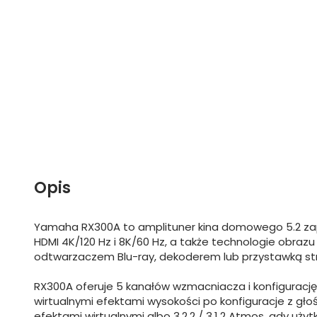
Opis
Yamaha RX300A to amplituner kina domowego 5.2 zapr
HDMI 4K/120 Hz i 8K/60 Hz, a także technologie obrazu
odtwarzaczem Blu-ray, dekoderem lub przystawką s
RX300A oferuje 5 kanałów wzmacniacza i konfiguracj
wirtualnymi efektami wysokości po konfiguracje z gło
efektami wirtualnymi albo 3.2.2 / 3.1.2 Atmos, gdy uż